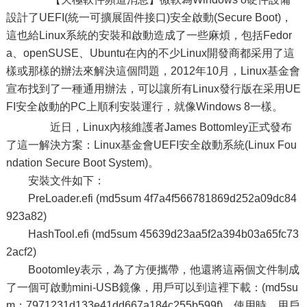
設計了UEFI(統一可擴展固件接口)安全啟動(Secure Boot)，
這也給Linux系統的安裝和啟動造成了一些麻煩，包括Fedor
a、openSUSE、Ubuntu在內的不少Linux開發商都采用了這
樣或那樣的辦法來解決這個問題，2012年10月，Linux基金會
宣布找到了一種通用辦法，可以讓所有Linux發行版在采用UE
FI安全啟動的PC上順利安裝運行，就像Windows 8一樣。
近日，Linux內核維護者James Bottomley正式發布
了這一解決方案：Linux基金會UEFI安全啟動系統(Linux Fou
ndation Secure Boot System)。
安裝文件如下：
PreLoader.efi (md5sum 4f7a4f566781869d252a09dc84
923a82)
HashTool.efi (md5sum 45639d23aa5f2a394b03a65fc73
2acf2)
Bootomley表示，為了方便攜帶，他還將這兩個文件制成
了一個可啟動mini-USB鏡像，用戶可以到這裡下載：(md5su
m：7971231d133e41dd667a184c255b599f)。使用時，用戶