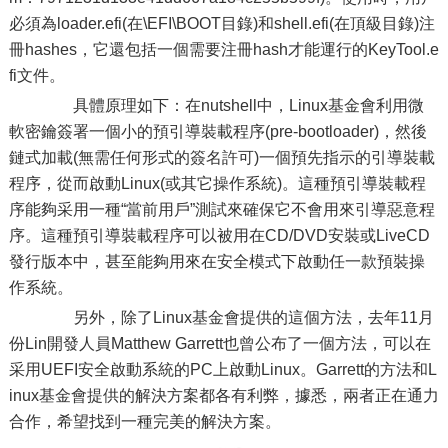
必須為loader.efi(在\EFI\BOOT目錄)和shell.efi(在頂級目錄)注
冊hashes，它還包括一個需要注冊hash才能運行的KeyTool.e
fi文件。
具體原理如下：在nutshell中，Linux基金會利用微
軟密鑰簽署一個小的預引導裝載程序(pre-bootloader)，然後
鏈式加載(無需任何形式的簽名許可)一個預先指示的引導裝載
程序，從而啟動Linux(或其它操作系統)。這種預引導裝載程
序能夠采用一種“當前用戶”測試來確保它不會用來引導惡意程
序。這種預引導裝載程序可以被用在CD/DVD安裝或LiveCD
發行版本中，甚至能夠用來在安全模式下啟動任一款預裝操
作系統。
另外，除了Linux基金會提供的這個方法，去年11月
份Lin開發人員Matthew Garrett也曾公布了一個方法，可以在
采用UEFI安全啟動系統的PC上啟動Linux。Garrett的方法和L
inux基金會提供的解決方案都各有利弊，據悉，兩者正在通力
合作，希望找到一種完美的解決方案。