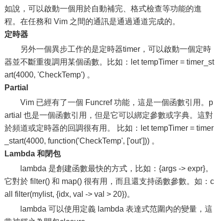
如說，可以啟動一個用於自動補完、格式檢查等功能的進
程。在任務和 Vim 之間的通訊是通過通道完成的。
定時器
另外一個異步工作的是定時器timer，可以啟動一個定時
器並不斷重復調用某個函數。比如：let tempTimer = timer_st
art(4000, 'CheckTemp') 。
Partial
Vim 已經有了一個 Funcref 功能，這是一個函數引用。p
artial 也是一個函數引用，但是它可以綁定參數或字典。這對
於頻道或定時器的回調很有用。 比如：let tempTimer = timer
_start(4000, function('CheckTemp', ['out'])) 。
Lambda 和閉包
lambda 是創建函數最快的方式，比如：{args -> expr}。
它對於 filter() 和 map() 很有用，而且還支持函數參數。如：c
all filter(mylist, {idx, val -> val > 20})。
lambda 可以使用定義 lambda 表達式范圍內的變量，這