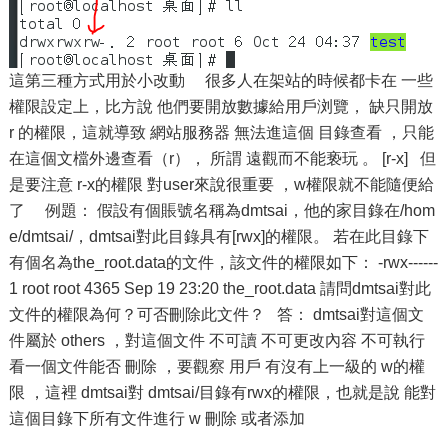
這第三種方式用於小改動 很多人在架站的時候都卡在 一些
權限設定上，比方說 他們要開放數據給用戶浏覽， 缺只開放
r 的權限，這就導致 網站服務器 無法進這個 目錄查看 ，只能
在這個文檔外邊查看（r）， 所謂 遠觀而不能亵玩 。 [r-x] 但
是要注意 r-x的權限 對user來說很重要 ，w權限就不能隨便給
了 例題： 假設有個賬號名稱為dmtsai，他的家目錄在/hom
e/dmtsai/，dmtsai對此目錄具有[rwx]的權限。 若在此目錄下
有個名為the_root.data的文件，該文件的權限如下： -rwx------
1 root root 4365 Sep 19 23:20 the_root.data 請問dmtsai對此
文件的權限為何？可否刪除此文件？ 答： dmtsai對這個文
件屬於 others ，對這個文件 不可讀 不可更改內容 不可執行
看一個文件能否 刪除 ，要觀察 用戶 有沒有上一級的 w的權
限 ，這裡 dmtsai對 dmtsai/目錄有rwx的權限，也就是說 能對
這個目錄下所有文件進行 w 刪除 或者添加