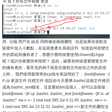
-R 底下所有文件都被 更改
用 . 分隔 用戶名.組名 同時修改兩個屬性 但是如果你喜歡在
賬號中加入小數點，在這就會產生系統誤判 知道如何改變文
件的群組與擁有者了，那麼什麼時候要使用chown或chgrp
呢？或許你會覺得奇怪吧？ 是的，確實有時候需要變更文件
的擁有者的，最常見的例子就是在復制文件給你之外的其他
人時， 我們使用最簡單的cp指令來說明好了： [root@www ~]
# cp 來源文件 目標文件 假設你今天要將.bashrc這個文件拷貝
成為.bashrc_test檔名，且是要給bin這個人，你可以這樣做：
[root@www ~]# cp .bashrc .bashrc_test [root@www ~]# ls -al
.bashrc* -rw-r--r-- 1 root root 395 Jul 4 11:45 .bashrc -rw-r--r--
1 root root 395 Jul 13 11:31 .bashrc_test <==新文件的屬性沒