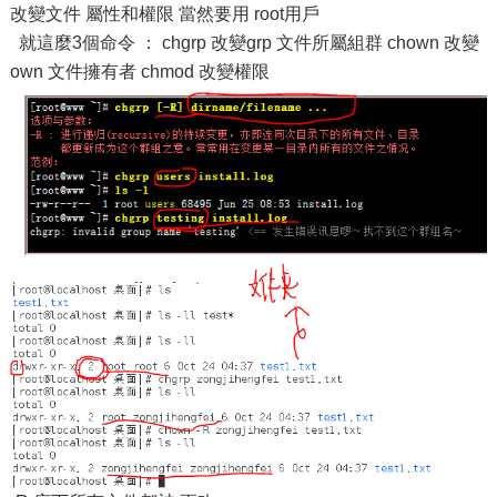
改變文件 屬性和權限 當然要用 root用戶
就這麼3個命令 ： chgrp 改變grp 文件所屬組群 chown 改變
own 文件擁有者 chmod 改變權限