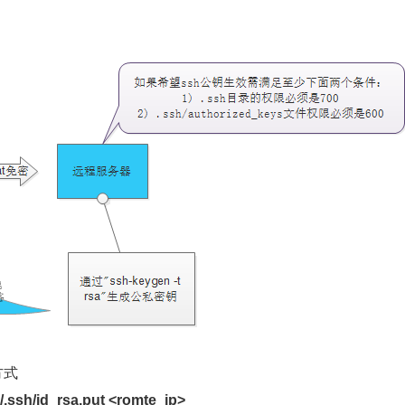
方式
~/.ssh/id_rsa.put <romte_ip>