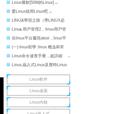
Linux嘗鮮[50M的Linux]
愛Linux就用Linux吧
LINUX學習之路（學LINUX必
看）
Linux 用戶管理2，linux用戶管
理2
在linux平台實現atosl，linux平
台實現atosl
(一) linux初學 :linux 概念和常
用命令，linux常用命令
Linux命令速查手冊，超詳細
Linux命令教程，linux速查手冊
Linux,嵌入式Linux及實時Linux
的概念
Linux軟件
Linux桌面
Linux內核
Linux嵌入式