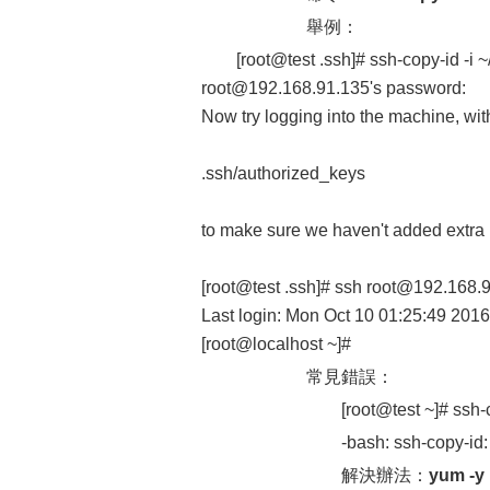
舉例：
[root@test .ssh]# ssh-copy-id -i
root@192.168.91.135's password:
Now try logging into the machine, wit
.ssh/authorized_keys
to make sure we haven't added extra 
[root@test .ssh]# ssh root@192.168.
Last login: Mon Oct 10 01:25:49 201
[root@localhost ~]#
常見錯誤：
[root@test ~]# ssh-copy-id
-bash: ssh-copy-id: c
解決辦法：
yum -y 