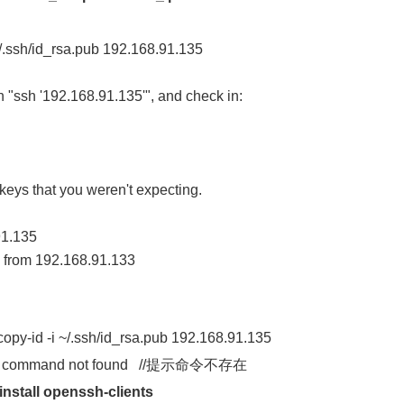
 ~/.ssh/id_rsa.pub 192.168.91.135
h "ssh '192.168.91.135'", and check in:
keys that you weren't expecting.
91.135
6 from 192.168.91.133
 -i ~/.ssh/id_rsa.pub 192.168.91.135
ommand not found //提示命令不存在
install openssh-clients