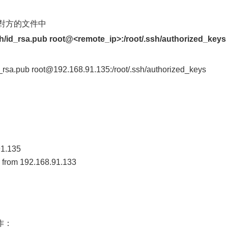
對方的文件中
sh/id_rsa.pub root@<remote_ip>:/root/.ssh/authorized_keys
id_rsa.pub root@192.168.91.135:/root/.ssh/authorized_keys
91.135
6 from 192.168.91.133
：