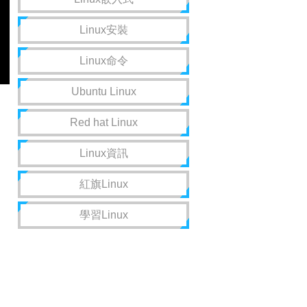
Linux安裝
Linux命令
Ubuntu Linux
Red hat Linux
Linux資訊
紅旗Linux
學習Linux