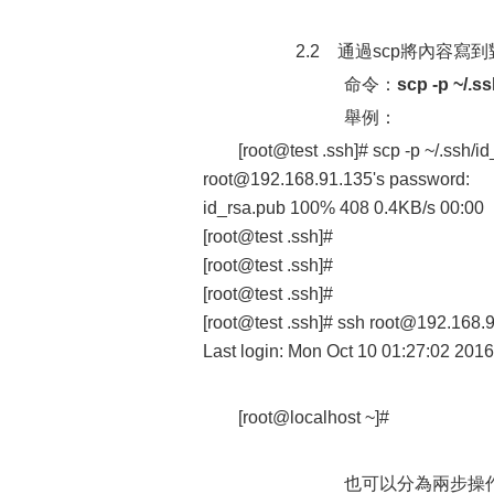
2.2 通過scp將內容寫到
命令：
scp -p ~/.s
舉例：
[root@test .ssh]# scp -p ~/.ssh/
root@192.168.91.135's password:
id_rsa.pub 100% 408 0.4KB/s 00:00
[root@test .ssh]#
[root@test .ssh]#
[root@test .ssh]#
[root@test .ssh]# ssh root@192.168.
Last login: Mon Oct 10 01:27:02 201
[root@localhost ~]#
也可以分為兩步操作