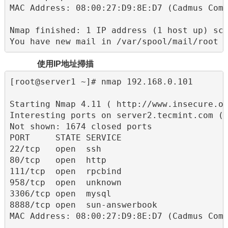
MAC Address: 08:00:27:D9:8E:D7 (Cadmus Comp
Nmap finished: 1 IP address (1 host up) sca
You have new mail in /var/spool/mail/root
使用IP地址掃描
[root@server1 ~]# nmap 192.168.0.101

Starting Nmap 4.11 ( http://www.insecure.or
Interesting ports on server2.tecmint.com (1
Not shown: 1674 closed ports

PORT     STATE SERVICE

22/tcp   open  ssh

80/tcp   open  http

111/tcp  open  rpcbind

958/tcp  open  unknown

3306/tcp open  mysql

8888/tcp open  sun-answerbook

MAC Address: 08:00:27:D9:8E:D7 (Cadmus Comp