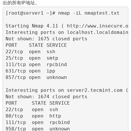
出的所有IP地址。
[root@server1 ~]# nmap -iL nmaptest.txt

Starting Nmap 4.11 ( http://www.insecure.or
Interesting ports on localhost.localdomain 
Not shown: 1675 closed ports

PORT    STATE SERVICE

22/tcp  open  ssh

25/tcp  open  smtp

111/tcp open  rpcbind

631/tcp open  ipp

857/tcp open  unknown

Interesting ports on server2.tecmint.com (1
Not shown: 1674 closed ports

PORT     STATE SERVICE

22/tcp   open  ssh

80/tcp   open  http

111/tcp  open  rpcbind

958/tcp  open  unknown
