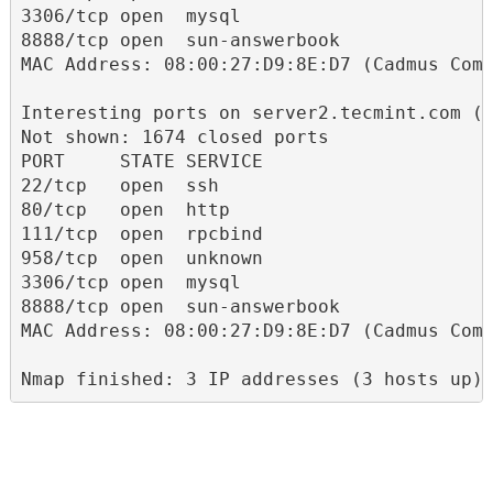
3306/tcp open  mysql

8888/tcp open  sun-answerbook

MAC Address: 08:00:27:D9:8E:D7 (Cadmus Comp
Interesting ports on server2.tecmint.com (1
Not shown: 1674 closed ports

PORT     STATE SERVICE

22/tcp   open  ssh

80/tcp   open  http

111/tcp  open  rpcbind

958/tcp  open  unknown

3306/tcp open  mysql

8888/tcp open  sun-answerbook

MAC Address: 08:00:27:D9:8E:D7 (Cadmus Comp
Nmap finished: 3 IP addresses (3 hosts up)