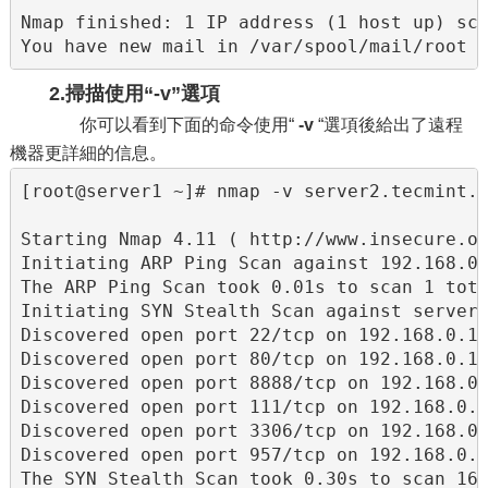
Nmap finished: 1 IP address (1 host up) sca
You have new mail in /var/spool/mail/root
2.掃描使用“-v”選項
你可以看到下面的命令使用“
-
v
“選項後給出了遠程
機器更詳細的信息。
[root@server1 ~]# nmap -v server2.tecmint.c
Starting Nmap 4.11 ( http://www.insecure.or
Initiating ARP Ping Scan against 192.168.0.
The ARP Ping Scan took 0.01s to scan 1 tota
Initiating SYN Stealth Scan against server2
Discovered open port 22/tcp on 192.168.0.10
Discovered open port 80/tcp on 192.168.0.10
Discovered open port 8888/tcp on 192.168.0.
Discovered open port 111/tcp on 192.168.0.1
Discovered open port 3306/tcp on 192.168.0.
Discovered open port 957/tcp on 192.168.0.1
The SYN Stealth Scan took 0.30s to scan 168