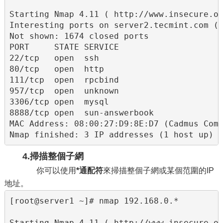
Starting Nmap 4.11 ( http://www.insecure.or
Interesting ports on server2.tecmint.com (1
Not shown: 1674 closed ports

PORT     STATE SERVICE

22/tcp   open  ssh

80/tcp   open  http

111/tcp  open  rpcbind

957/tcp  open  unknown

3306/tcp open  mysql

8888/tcp open  sun-answerbook

MAC Address: 08:00:27:D9:8E:D7 (Cadmus Comp
Nmap finished: 3 IP addresses (1 host up) 
4.掃描整個子網
你可以使用
*通配符
來掃描整個子網或某個范圍的IP
地址。
[root@server1 ~]# nmap 192.168.0.*

Starting Nmap 4.11 ( http://www.insecure.or