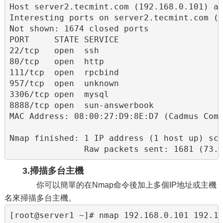
Host server2.tecmint.com (192.168.0.101) ap
Interesting ports on server2.tecmint.com (1
Not shown: 1674 closed ports

PORT     STATE SERVICE

22/tcp   open  ssh

80/tcp   open  http

111/tcp  open  rpcbind

957/tcp  open  unknown

3306/tcp open  mysql

8888/tcp open  sun-answerbook

MAC Address: 08:00:27:D9:8E:D7 (Cadmus Comp
Nmap finished: 1 IP address (1 host up) sca
               Raw packets sent: 1681 (73.
3.掃描多台主機
你可以簡單的在Nmap命令後加上多個IP地址或主機
名來掃描多台主機。
[root@server1 ~]# nmap 192.168.0.101 192.16