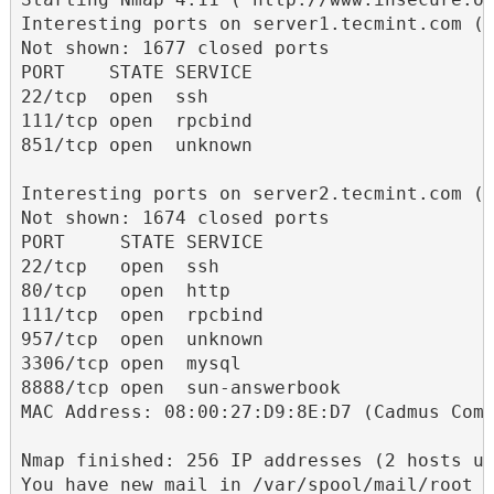
Interesting ports on server1.tecmint.com (1
Not shown: 1677 closed ports

PORT    STATE SERVICE

22/tcp  open  ssh

111/tcp open  rpcbind

851/tcp open  unknown

Interesting ports on server2.tecmint.com (1
Not shown: 1674 closed ports

PORT     STATE SERVICE

22/tcp   open  ssh

80/tcp   open  http

111/tcp  open  rpcbind

957/tcp  open  unknown

3306/tcp open  mysql

8888/tcp open  sun-answerbook

MAC Address: 08:00:27:D9:8E:D7 (Cadmus Comp
Nmap finished: 256 IP addresses (2 hosts up
You have new mail in /var/spool/mail/root