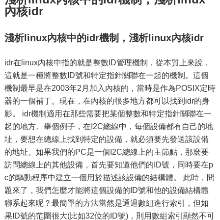
內核idr
淺析linux內核中的idr機制，淺析linux內核idr
idr在linux內核中指的就是整數ID管理機制，從本質上來說，
這就是一種將整數ID號和特定指針關聯在一起的機制。這個
機制最早是在2003年2月加入內核的，當時是作為POSIX定時
器的一個補丁。現在，在內核的很多地方都可以找到idr的身
影。 idr機制適用在那些需要把某個整數和特定指針關聯在一
起的地方。舉個例子，在I2C總線中，每個設備都有自己的地
址，要想在總線上找到特定的設備，就必須要先發送該設備
的地址。如果我們的PC是一個I2C總線上的主節點，那麼要
訪問總線上的其他設備，首先要知道他們的ID號，同時要在p
c的驅動程序中建立一個用於描述該設備的結構體。 此時，問
題來了，我們怎麼才能將這個設備的ID號和他的設備結構體
聯系起來呢？最簡單的方法當然是通過數組進行索引，但如
果ID號的范圍很大(比如32位的ID號)，則用數組索引顯然不可