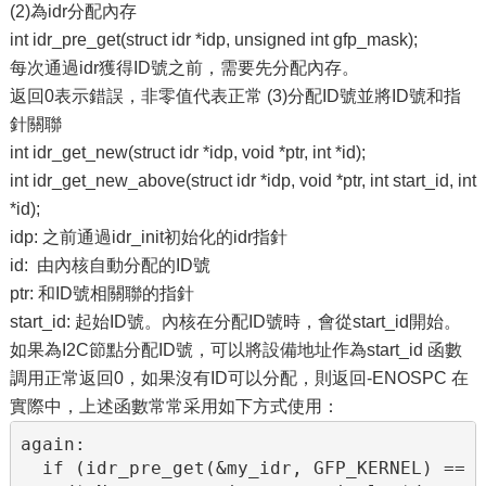
(2)為idr分配內存
int idr_pre_get(struct idr *idp, unsigned int gfp_mask);
每次通過idr獲得ID號之前，需要先分配內存。
返回0表示錯誤，非零值代表正常 (3)分配ID號並將ID號和指
針關聯
int idr_get_new(struct idr *idp, void *ptr, int *id);
int idr_get_new_above(struct idr *idp, void *ptr, int start_id, int
*id);
idp: 之前通過idr_init初始化的idr指針
id: 由內核自動分配的ID號
ptr: 和ID號相關聯的指針
start_id: 起始ID號。內核在分配ID號時，會從start_id開始。
如果為I2C節點分配ID號，可以將設備地址作為start_id 函數
調用正常返回0，如果沒有ID可以分配，則返回-ENOSPC 在
實際中，上述函數常常采用如下方式使用：
again:

  if (idr_pre_get(&my_idr, GFP_KERNEL) == 0