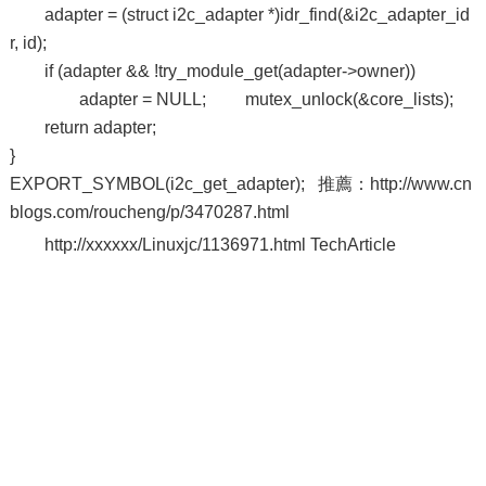
adapter = (struct i2c_adapter *)idr_find(&i2c_adapter_id
r, id);
if (adapter && !try_module_get(adapter->owner))
adapter = NULL; mutex_unlock(&core_lists);
return adapter;
}
EXPORT_SYMBOL(i2c_get_adapter); 推薦：http://www.cn
blogs.com/roucheng/p/3470287.html
http://xxxxxx/Linuxjc/1136971.html TechArticle