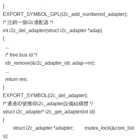
}
EXPORT_SYMBOL_GPL(i2c_add_numbered_adapter);
/* 注銷一個i2c適配器 */
int i2c_del_adapter(struct i2c_adapter *adap)
{
...
/* free bus id */
idr_remove(&i2c_adapter_idr, adap->nr);
...
return res;
}
EXPORT_SYMBOL(i2c_del_adapter);
/* 通過ID號獲得i2c_adapter設備結構體 */
struct i2c_adapter* i2c_get_adapter(int id)
{
struct i2c_adapter *adapter; mutex_lock(&core_list
s);