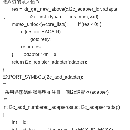
總線號的最大值 */
res = idr_get_new_above(&i2c_adapter_idr, adapte
r, __i2c_first_dynamic_bus_num, &id);
mutex_unlock(&core_lists); if (res < 0) {
if (res == -EAGAIN)
goto retry;
return res;
} adapter->nr = id;
return i2c_register_adapter(adapter);
}
EXPORT_SYMBOL(i2c_add_adapter);
/*
采用靜態總線號聲明並注冊一個i2c適配器(adapter)
*/
int i2c_add_numbered_adapter(struct i2c_adapter *adap)
{
int id;
int status; if (adap->nr & ~MAX_ID_MASK)