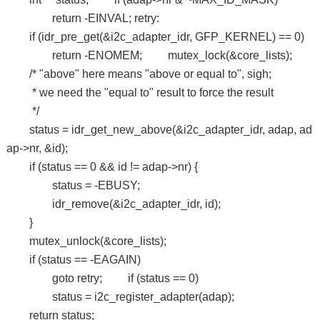
return -EINVAL; retry:
if (idr_pre_get(&i2c_adapter_idr, GFP_KERNEL) == 0)
return -ENOMEM; mutex_lock(&core_lists);
/* "above" here means "above or equal to", sigh;
* we need the "equal to" result to force the result
*/
status = idr_get_new_above(&i2c_adapter_idr, adap, ad
ap->nr, &id);
if (status == 0 && id != adap->nr) {
status = -EBUSY;
idr_remove(&i2c_adapter_idr, id);
}
mutex_unlock(&core_lists);
if (status == -EAGAIN)
goto retry; if (status == 0)
status = i2c_register_adapter(adap);
return status;