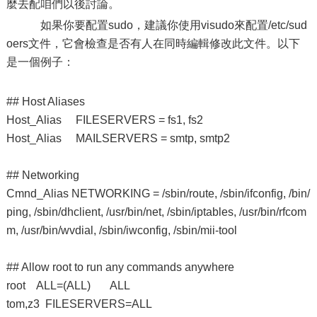
麼去配咱們以後討論。
如果你要配置sudo，建議你使用visudo來配置/etc/sud
oers文件，它會檢查是否有人在同時編輯修改此文件。以下
是一個例子：
## Host Aliases
Host_Alias FILESERVERS = fs1, fs2
Host_Alias MAILSERVERS = smtp, smtp2
## Networking
Cmnd_Alias NETWORKING = /sbin/route, /sbin/ifconfig, /bin/
ping, /sbin/dhclient, /usr/bin/net, /sbin/iptables, /usr/bin/rfcom
m, /usr/bin/wvdial, /sbin/iwconfig, /sbin/mii-tool
## Allow root to run any commands anywhere
root ALL=(ALL) ALL
tom,z3 FILESERVERS=ALL