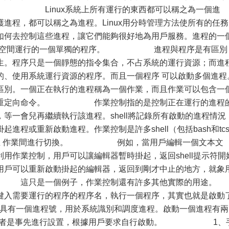
inux系統上所有運行的東西都可以稱之為一個進
進程，都可以稱之為進程。Linux用分時管理方法使所有的任務
如何去控制這些進程，讓它們能夠很好地為用戶服務。進程的一
擬地址空間運行的一個單獨的程序。 進程與程序是有區別
生。程序只是一個靜態的指令集合，不占系統的運行資源；而進
的、使用系統運行資源的程序。而且一個程序 可以啟動多個進程
個正在執行的進程稱為一個作業，而且作業可以包含一
道和重定向命令。 作業控制指的是控制正在運行的進程
等一會兒再繼續執行該進程。shell將記錄所有啟動的進程情況
進程或重新啟動進程。作業控制是許多shell（包括bash和tc
獨立 作業間進行切換。 例如，當用戶編輯一個文本文
用作業控制，用戶可以讓編輯器暫時掛起，返回shell提示符開
用戶可以重新啟動掛起的編輯器，返回到剛才中止的地方，就象
 這只是一個例子，作業控制還有許多其他實際的用途
的程序的程序名，執行一個程序，其實也就是啟動
程都具有一個進程號，用於系統識別和調度進程。啟動一個進程有兩
動，後者是事先進行設置，根據用戶要求自行啟動。 1、