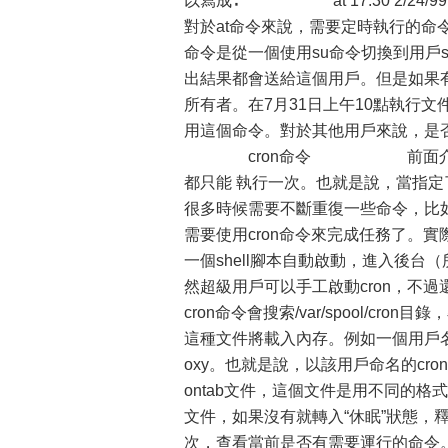
以寫成∶ at 17:30 
對於at命令來說，需要定時執行的命
命令是從一個使用su命令切換到用戶
出結果都會送給這個用戶。但是如果有
所有者。在7月31日上午10點執
用這個命令。對於其他用戶來說，是否可以使用就
cron命令 前面介紹的兩
都只能 執行一次。也就是說，當指
很多時候需要不斷重復一些命令，比
需要使用cron命令來完成任務了。實
一個shell腳本自動啟動，進入後
然超級用戶可以手工啟動cron，
cron命令會搜索/var/spool/cron
這種文件將載入內存。例如一個用戶名為foxy
oxy。也就是說，以該用戶命名的crontab
ontab文件，這個文件是用不同的格式
文件，如果沒有就轉入“休眠”狀態，
次，查看當前是否有需要運行的命令。