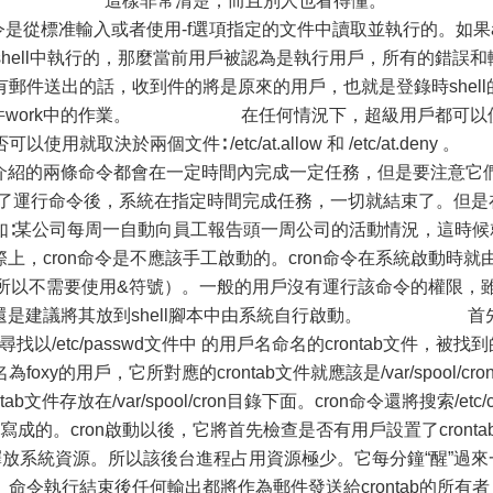
2/24/99 這樣非常清楚，而且別人也看得懂。
令是從標准輸入或者使用-f選項指定的文件中讀取並執行的。如果a
shell中執行的，那麼當前用戶被認為是執行用戶，所有的錯誤和
郵件送出的話，收到件的將是原來的用戶，也就是登錄時shell
行文件work中的作業。 在任何情況下，超級用戶都可以
取決於兩個文件∶ /etc/at.allow 和 /etc/at.deny 
條命令都會在一定時間內完成一定任務，但是要注意它
定了運行命令後，系統在指定時間完成任務，一切就結束了。但是
如∶某公司每周一自動向員工報告頭一周公司的活動情況，這時候
際上，cron命令是不應該手工啟動的。cron命令在系統啟動時就
台（所以不需要使用&符號）。一般的用戶沒有運行該命令的權限，
不過還是建議將其放到shell腳本中由系統自行啟動。 首
目錄，尋找以/etc/passwd文件中 的用戶名命名的crontab文件，被找
的用戶，它所對應的crontab文件就應該是/var/spool/cron/
文件存放在/var/spool/cron目錄下面。cron命令還將搜索/etc/c
寫成的。cron啟動以後，它將首先檢查是否有用戶設置了cronta
釋放系統資源。所以該後台進程占用資源極少。它每分鐘“醒”過來
命令執行結束後任何輸出都將作為郵件發送給crontab的所有者