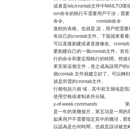
或者是/etc/crontab文件中MA
ron命令的執行不需要用戶干涉；需要用
命令。 crontab命令 cr
進程的表格。也就是 說，用戶把需要執
有自己的crontab文件。下面就來看看如何創
可以直接創建或者直接修改。crontab
要創建自己的一個crontab文件
行的命令和要定期執行的時間。然後存盤退出
來安裝這個文件，使之成為該用戶的cr
個crontab 文件就建立好了。可以轉到/
就是所需的crontab文件。 在
行都包括六個 域，其中前五個域是
使用空格或者制表符分隔。 格式如下∶ mi
y-of-week command
是一年的第幾個月，第五項是一周的
如果用戶不需要指定其中的幾項，那
以認為是任何時間，也就是該