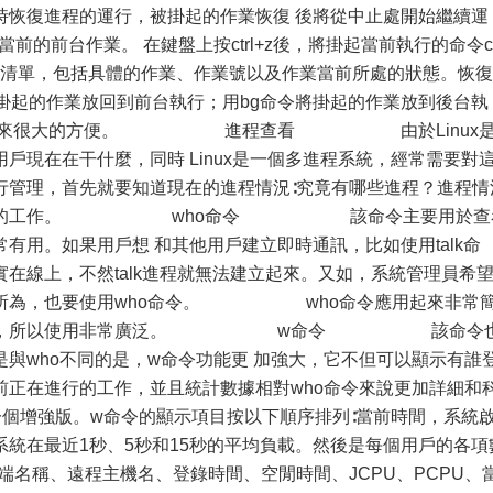
時恢復進程的運行，被掛起的作業恢復 後將從中止處開始繼續運
起當前的前台作業。 在鍵盤上按ctrl+z後，將掛起當前執行的命令c
ll的作業清單，包括具體的作業、作業號以及作業當前所處的狀態。恢復
將掛起的作業放回到前台執行；用bg命令將掛起的作業放到後台執
自己帶來很大的方便。 進程查看 由於Linux
戶現在在干什麼，同時 Linux是一個多進程系統，經常需要對
行管理，首先就要知道現在的進程情況∶究竟有哪些進程？進程情
看方面的工作。 who命令 該命令主要用於查
有用。如果用戶想 和其他用戶建立即時通訊，比如使用talk命
在線上，不然talk進程就無法建立起來。又如，系統管理員希
作所為，也要使用who命令。 who命令應用起來非常
戶的情況，所以使用非常廣泛。 w命令 該命令
與who不同的是，w命令功能更 加強大，它不但可以顯示有誰
前正在進行的工作，並且統計數據相對who命令來說更加詳細和
一個增強版。w命令的顯示項目按以下順序排列∶當前時間，系統
統在最近1秒、5秒和15秒的平均負載。然後是每個用戶的各項
端名稱、遠程主機名、登錄時間、空閒時間、JCPU、PCPU、