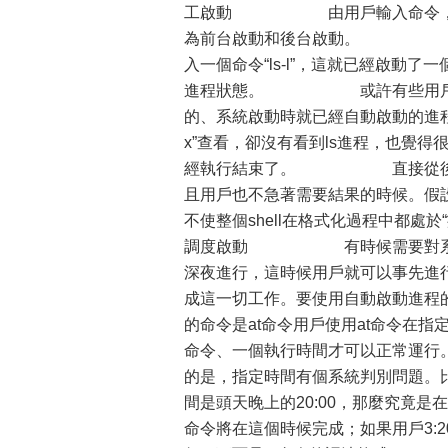
工啟動 由用戶輸入命令，直接
為前台啟動和後台啟動。 前台
入一個命令“ls-l”，這就已經啟
進程狀態。 或許有些用戶會疑
的、系統啟動時就已經自動啟動的進程正在
x”查看，卻沒有看到ls進程，也覺得
經執行結束了。 直接從後台手
且用戶也不急著需要結果的時候。假
不使整個shell在格式化過程中
調度啟動 有時候需要對系統進
深夜進行，這時候用戶就可以事先進
成這一切工作。要使用自動啟動
的命令是at命令用戶使用at命令在
命令、一個執行時間才可以正常運行
的是，指定時間有個系統判別問題。比如
間是頭天晚上的20:00，那麼究竟是
命令將在這個時候完成；如果用戶3: