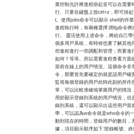
業控制允許將進程掛起並可以在需要
行。只要在鍵盤上按ctrl+z，即可掛
t。使用jobs命令可以顯示 she
進程執行時，有兩種選擇∶用fg命令
行。 靈活使用上述命令，將給
個多用戶系統，有時候也要了解其他用
些進程進行一些調配和管理；而要進
如何？等等。所以需要進程查
當前在線上的用戶情況。這個命令非常
令，那麼首先要確定的就是該用戶確實
監視每個登錄的用戶此時此刻的所
單，可以比較准確地掌握用
用於顯示登錄到系統的用戶情況，但是
錄到系統，還可以顯示出這些用戶當
學，可以認為w命令就是who命令的
動到現在的時間，登錄用戶的數目，系
據，項目顯示順序如下∶登錄帳號、終