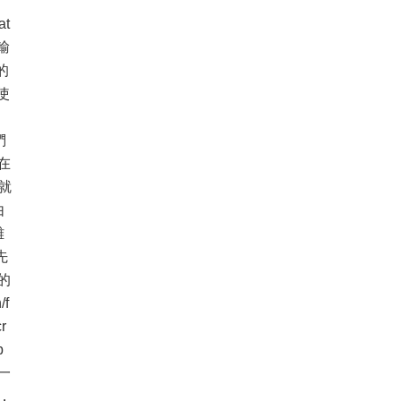
t
輸
的
使
。
們
在
就
由
雖
先
到的
f
r
b
一
，