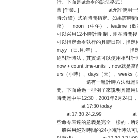
行。下面是at命令的語法格式∶ at [-
業 [作業...] at允許使用一
時:分鐘）式的時間指定。如果該時間已
夜）， noon （中午）， teati
可以采用12小時計時 制，即在時間後
可以指定命令執行的具體日期，指定格式為 mo
m.yy （日.月.年）。 
絕對計時法，其實還可以使用相對計
now + count time-units ，n
urs（小時）、days（天）、wee
還有一種計時方法就是直接使用to
間。下面通過一些例子來說明具體用
時間是中午12:30，2001年2
at 17:30 today at n
at 17:30 24.2.99 at
些命令表達的意義是完全一樣的，所
一般采用絕對時間的24小時計時法