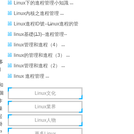
Linux下的進程管理小知識
Linux內核之進程管理
Linux進程ID號--Linux進程的管
理與調度（三）
linux基礎(13)--進程管理--
RHEL6.5
linux管理和進程（4）
linux的管理和進程（3）
多
linux管理和進程（2）
用
linux 進程管理
和
個
Linux文化
作
Linux業界
操
起
Linux人物
掛
中
更多Linux