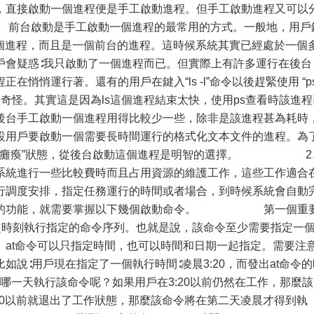
啟動一個進程便是手工啟動進程。但手工啟動進程又可以
啟動是手工啟動一個進程的最常用的方式。一般地，用戶
動了一個進程，而且是一個前台的進程。這時候系統其實已經處於一個
惑∶我只啟動了一個進程而已。但實際上有許多運行在後台
悄悄運行著。還有的用戶在鍵入“ls -l”命令以後趕緊使用 “ps
很奇怪。其實這是因為ls這個進程結束太快，使用ps查看時該進程
工啟動一個進程用得比較少一些，除非是該進程甚為耗時
設用戶要啟動一個需要長時間運行的格式化文本文件的進程。為
都處於“癱瘓”狀態，從後台啟動這個進程是明智的選擇。 2
行一些比較費時而且占用資源的維護工作，這些工作適合
行調度安排，指定任務運行的時間或者場合，到時候系統會自動
進程的功能，就需要掌握以下幾個啟動命令。 第一個重
指定時刻執行指定的命令序列。也就是說，該命令至少需要指定一
。at命令可以只指定時間，也可以時間和日期一起指定。需要注
說∶用戶現在指定了一個執行時間∶凌晨3:20，而發出at命令的
在哪一天執行該命令呢？如果用戶在3:20以前仍然在工作，那麼該
20以前就退出了工作狀態，那麼該命令將在第二天凌晨才得到執