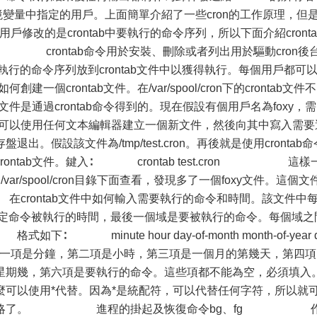
ILTO環境變量中指定的用戶。上面簡單介紹了一些cron的工作原理，但是
戶修改的是crontab中要執行的命令序列，所以下面介紹cronta
ontab命令用於安裝、刪除或者列出用於驅動cron後
行的命令序列放到crontab文件中以獲得執行。每個用戶都可
建一個crontab文件。在/var/spool/cron下的crontab文件不
文件是通過crontab命令得到的。現在假設有個用戶名為foxy，需
。首先可以使用任何文本編輯器建立一個新文件，然後向其中寫入需要
。假設該文件為/tmp/test.cron。再後就是使用crontab命
ontab文件。鍵入∶ crontab test.cron 這樣
var/spool/cron目錄下面查看，發現多了一個foxy文件。這個文
crontab文件中如何輸入需要執行的命令和時間。該文件中
指定命令被執行的時間，最後一個域是要被執行的命令。每個域之
nute hour day-of-month month-of-year 
s 第一項是分鐘，第二項是小時，第三項是一個月的第幾天，第四項
星期幾，第六項是要執行的命令。這些項都不能為空，必須填入
麼可以使用*代替。因為*是統配符，可以代替任何字符，所以就
項被忽略了。 進程的掛起及恢復命令bg、fg 