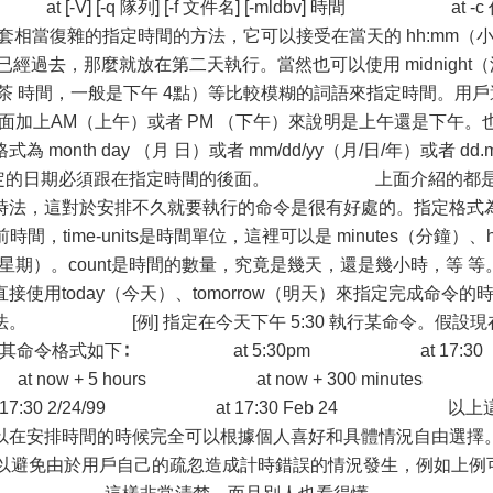
V] [-q 隊列] [-f 文件名] [-mldbv] 時間 at -c 
套相當復雜的指定時間的方法，它可以接受在當天的 hh:mm（
經過去，那麼就放在第二天執行。當然也可以使用 midnight（
me（飲茶 時間，一般是下午 4點）等比較模糊的詞語來指定時間。用戶
面加上AM（上午）或者 PM （下午）來說明是上午還是下午。
nth day （月 日）或者 mm/dd/yy（月/日/年）或者 dd.
指定的日期必須跟在指定時間的後面。 上面介紹的都
時法，這對於安排不久就要執行的命令是很有好處的。指定格式為
ow就是當前時間，time-units是時間單位，這裡可以是 minutes（分鐘）、
ks（星期）。count是時間的數量，究竟是幾天，還是幾小時，等 等
day（今天）、tomorrow（明天）來指定完成命令的
法。 [例] 指定在今天下午 5:30 執行某命令。假設現
月24日，其命令格式如下∶ at 5:30pm at 17:3
ow + 5 hours at now + 300 minute
 17:30 2/24/99 at 17:30 Feb 24 以上
以在安排時間的時候完全可以根據個人喜好和具體情況自由選擇
可以避免由於用戶自己的疏忽造成計時錯誤的情況發生，例如上例