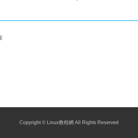
案
！
Copyright ©
Linux教程網
All Rights Reserved