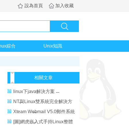
設為首頁
加入收藏
inux綜合
Unix知識
相關文章
linux下java解決方案
NT與Linux雙系統完全解決方
案
Xteam Webmail V5.0郵件系統
解決方案
[圖]網虎嵌入式手持Linux整體