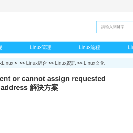
礎
Linux管理
Linux編程
L
xLinux
> >>
Linux綜合
>>
Linux資訊
>>
Linux文化
ent or cannot assign requested
address 解決方案