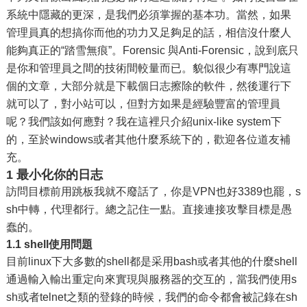
系統中隱藏的更深，是我們必須掌握的基本功。當然，如果
管理員真的想搞你而他的功力又足夠足的話，相信沒什麼人
能夠真正的“踏雪無痕”。Forensic 與Anti-Forensic，說到底只
是你和管理員之間的技術間較量而已。貌似很少有專門說這
個的文章，大部分就是下載個日志擦除的軟件，然後運行下
就可以了，對小站可以，但對方如果是經驗豐富的管理員
呢？我們該如何應對？我在這裡只介紹unix-like system下
的，至於windows或者其他什麼系統下的，歡迎各位道友補
充。
1 最小化你的日志
訪問目標前用跳板我就不廢話了，你是VPN也好3389也罷，s
sh中轉，代理都行。總之記住一點。直接連接攻擊目標是愚
蠢的。
1.1 shell使用問題
目前linux下大多數的shell都是采用bash或者其他的什麼shell
通過輸入輸出重定向來實現與服務器的交互的，當我們使用s
sh或者telnet之類的登錄的時候，我們的命令都會被記錄在sh