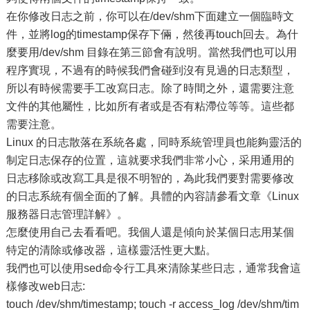
在你修改日志之前，你可以在/dev/shm下面建立一個臨時文
件，並將log的timestamp保存下倆，然後再touch回去。為什
麼要用/dev/shm 目錄在第三節會有說明。當然我們也可以用
程序實現，不過有的時候我們會碰到沒有見過的日志類型，
所以有時候需要手工改寫日志。除了時間之外，還需要注意
文件的其他屬性，比如所有者或是否有粘滯位等等。這些都
需要注意。
Linux 的日志散落在系統各處，同時系統管理員也能夠靈活的
制定日志保存的位置，這就要求我們非常小心，采用通用的
日志移除或改寫工具是很不明智的，為此我們要對需要修改
的日志系統有個全面的了解。具體的內容請參看文章《Linux
服務器日志管理詳解》。
怎麼使用自己去看看吧。我個人還是傾向於某個日志用某個
特定的清除或修改器，這樣靈活性更大點。
我們也可以使用sed命令行工具來清除某些日志，通常我會這
樣修改web日志:
touch /dev/shm/timestamp; touch -r access_log /dev/shm/tim