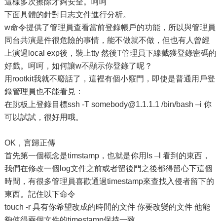
這樣多次擦除才夠安全。呵呵
下面具體的針對日志文件進行分析。
w命令提供了管理員查看當前登錄帳戶的功能，所以與管理員
同台共演是件很危險的事情，能不做就不做，但也有人曾經
上演過local exp後，裝上tty 然後T管理員下線截獲登錄密碼的
好戲。呵呵，如何讓w不顯示你登錄了呢？
用rootkit我就不廢話了，這裡有個小竅門，即使是普通用戶登
錄管理員也不能看見：
在跳板上登錄目標ssh -T somebody@1.1.1.1 /bin/bash –i 你
可以試試，很好用哦。
OK，言歸正傳
首先第一個概念是timstamp，也就是你用ls –l 看到的東西，
我們在修改一個log文件之前或者留後門之後都得留心下這個
時間，有很多管理員喜歡通過timestamp來查找入侵者留下的
東西。記住以下命令
touch -r 具有你希望改成的時間的文件 你要改變的文件 他能
夠使得兩個文件的timestamp保持一致。