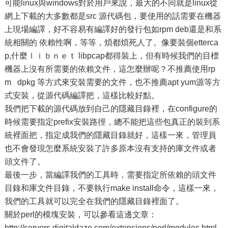
可能linux與windows對於用戶來說，最大的不同就是linux從
網上下載的大多數都是src 源代碼包，要使用的話需要在機器
上現場編譯，好不容易有編譯好的發行包如rpm deb還是和系
統相關的 依賴性啊，等等，煩都煩死人了。像要裝個etterca
p,什麼ｌｉｂｎｅｔ libpcap都得裝上，但有時候我們的目標
機器上沒有所需要的依賴文件，這怎麼辦呢？不推薦使用rp
m dpkg 等方式來安裝需要的文件，也不推薦apt yum源等方
式安裝，從源代碼編譯把，這樣比較好點。
我們把下載的源代碼放到自己的隱藏目錄裡，在configure的
時候需要指定prefix安裝路徑，總不能把這些包真正的裝到系
統裡面把，指定成我們的隱藏目錄就好，這樣一來，管理員
也不會發現怎麼系統安裝了許多原本沒有支持的庫文件或者
頭文件了。
最後一步，當編譯我們的工具時，需要指定所依賴的頭文件
目錄和庫文件目錄，不要執行make install命令，這樣一來，
我們的工具就可以完全在我們的隱藏目錄裡面了。
關於perl的模塊安裝，可以參看這邊文章：
http://servers.digitaldaze.com/extensions/perl/modules.html