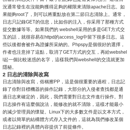
況通常發生在沒能夠獲得足夠的權限來清除apache日志。如
果能夠root了，則可以將重點放在第二節日志清除上。通常，
日志只記錄GET的信息，比如你的注入，你采用了那種方式
提交數據等等。如果我們的 webshell采用的多是GET方式交
互的話，就很容易在httpd的access_log中留下很多日志。這
些以後都會被作為證據所采納的。Phpspy是個很好的選擇，
作者也注意掉了這點，取消了GET方式的交互，再給webshel
l起一個比較迷惑的名字，這樣我們與webshell的交流就更加
隱秘。
2 日志的清除與改寫
日志清除與改寫，俗稱擦PP，這是個很重要的過程，日志記
錄了你對目標機器的操作記錄，大部分的入侵者查找都是通
過日志來確定的，因此，我們需要對日志文件進行操作。對
日志操作有這麼個說法，能修改的就不清除，這樣才能最小
的減少管理員的懷疑。Linux下的大多數文件是以文本方式，
或者以簡單的結構體方式存入文件的，這就為我們修改某個
日志記錄裡的具體內容提供了前提條件。