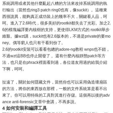
系統調用或者其他什麼亂起八糟的方法來改掉系統調用的執
行輸出（當然也ring3 patch ring0也有，像suckit）。這種東
西很詭異，能夠真正成功裝上的幾率不大，關鍵看人品，呵
呵。進入了2.6時代，很多美好的rootkit都失去了光彩。加之2.
6的模塊編譯要內核樹的支持，更使得LKM方式的 rootkit舉步
維艱。據wzt講，suckit也有2.6版本的，不過是private的要mo
ney。偶等窮人也只有干看到份了。
2.6的rootkit安裝可以看看包總的adore-ng教程 wnps也不錯，
不過wzt這BB也停止開發了 。還有什麼內核靜態patch等方
法，也只是在phrack裡面看到過，各位道友用過的給我介紹
下啊，呵呵。
扯遠了，關於如何隱藏文件，當然你也可以采用偽造壞扇區
的方法，將你的東西放在那裡，一般的文件系統算是看不出
來了。你可以用特殊的工具對其進行存儲。這個再以後的adv
ance anti-forensic文章中會講，不再多說。
4 如何安裝和編譯工具