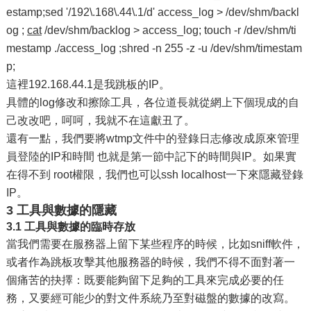
estamp;sed '/192\.168\.44\.1/d' access_log > /dev/shm/backl
og ;
cat
/dev/shm/backlog > access_log; touch -r /dev/shm/ti
mestamp ./access_log ;shred -n 255 -z -u /dev/shm/timestam
p;
這裡192.168.44.1是我跳板的IP。
具體的log修改和擦除工具，各位道長就從網上下個現成的自
己改改吧，呵呵，我就不在這獻丑了。
還有一點，我們要將wtmp文件中的登錄日志修改成原來管理
員登陸的IP和時間 也就是第一節中記下的時間與IP。如果實
在得不到 root權限，我們也可以ssh localhost一下來隱藏登錄
IP。
3 工具與數據的隱藏
3.1 工具與數據的臨時存放
當我們需要在服務器上留下某些程序的時候，比如sniff軟件，
或者作為跳板攻擊其他服務器的時候，我們不得不面對著一
個痛苦的抉擇：既要能夠留下足夠的工具來完成必要的任
務，又要經可能少的對文件系統乃至對磁盤的數據的改寫。