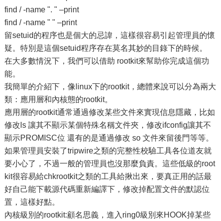
find / -name ". " –print
find / -name " " –print
留setuid的程序也是個大的忌諱，這樣很容易引起管理員的懷
疑。特別是這個setuid程序存在莫名其妙的目錄下的時候。
在大多數情況下，我們可以借助 rootkit來幫助你完成這個功
能。
我簡單的介紹下，像linux下的rootkit，總體來說可以分為兩大
類：應用層和內核態的rootkit。
應用層的rootkit通常通過修改某些文件來實現信息隱藏，比如
修改ls 讓其不顯示某個特殊名稱文件夾，修改ifconfig讓其不
顯示PROMISC位 還有的是通過修改 so 文件來留後門等等。
如果管理員安裝了tripwire之類的完整性校驗工具各位道友就
要小心了，不過一般的管理員也沒那麼負責。這些低級的root
kit很容易給chkrootkit之類的工具給揪出來，要真正用的話最
好自己能下載源代碼重新編譯下，修改掉配置文件的默認位
置，這樣好點。
內核級別的rootkit:顧名思義，進入ring0級別來HOOK掉某些