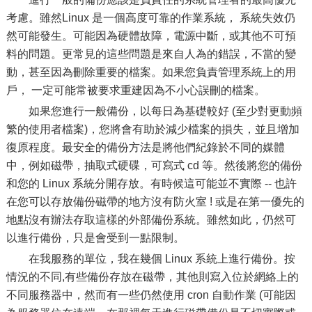
考慮。雖然Linux 是一個高度可靠的作業系統， 系統失效仍
然可能發生。可能因為硬體故障，電源中斷，或其他不可預
料的問題。更常見的這些問題是來自人為的錯誤，不當的變
動，甚至因為刪除重要的檔案。如果您負責管理系統上的用
戶， 一定可能常被要求重建因為不小心誤刪的檔案。
如果您進行一般備份，以每日為基礎較好 (至少對更動頻
繁的使用者檔案)，您將會有助於減少檔案的損失，並且增加
復原程度。最安全的備份方法是將他們紀錄於不同的媒體
中，例如磁帶，抽取式硬碟，可寫式 cd 等。然後將您的備份
和您的 Linux 系統分開存放。有時候這可能並不實際 -- 也許
在您可以存放備份磁帶的地方沒有防火室 ! 或是在第一優先的
地點沒有辦法存取這樣的外部備份系統。雖然如此，仍然可
以進行備份，只是會受到一點限制。
在我服務的單位，我在幾個 Linux 系統上進行備份。按
情況的不同,有些備份存放在磁帶，其他則寫入位於網絡上的
不同服務器中，然而有一些仍然使用 cron 自動作業 (可能因