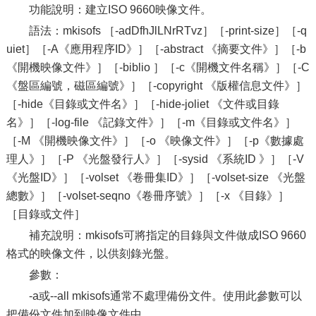
功能說明：建立ISO 9660映像文件。
語法：mkisofs ［-adDfhJlLNrRTvz］［-print-size］［-q
uiet］［-A《應用程序ID》］［-abstract 《摘要文件》］［-b
《開機映像文件》］［-biblio ］［-c《開機文件名稱》］［-C
《盤區編號，磁區編號》］［-copyright 《版權信息文件》］
［-hide《目錄或文件名》］［-hide-joliet 《文件或目錄
名》］［-log-file 《記錄文件》］［-m《目錄或文件名》］
［-M 《開機映像文件》］［-o 《映像文件》］［-p《數據處
理人》］［-P 《光盤發行人》］［-sysid 《系統ID 》］［-V
《光盤ID》］［-volset 《卷冊集ID》］［-volset-size 《光盤
總數》］［-volset-seqno《卷冊序號》］［-x 《目錄》］
［目錄或文件］
補充說明：mkisofs可將指定的目錄與文件做成ISO 9660
格式的映像文件，以供刻錄光盤。
參數：
-a或--all mkisofs通常不處理備份文件。使用此參數可以
把備份文件加到映像文件中。