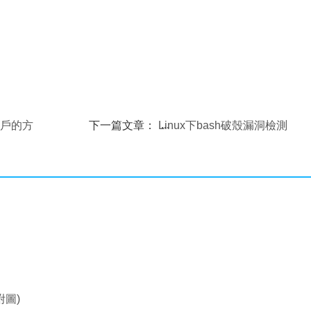
用戶的方
下一篇文章：
Linux下bash破殼漏洞檢測
及修復的方法
附圖)