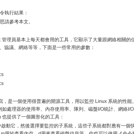
t 命令執行結果：
數意思請參考本文。
是 Linux 管理員基本上每天都會用的工具，它顯示了大量跟網絡相關的
、接口、協議、網絡等等，下面是一些常用的參數：
cs
cs
itor 的縮寫，是一個使用很普遍的開源工具，用以監控 Linux 系統的性能
例如處理器的使用率、內存使用率、隊列、磁盤I/O統計、網絡I/O
n 也提供了一個圖形化的工具：
行中啟動它，然後選擇要監控的子系統，這些子系統都對應有一個
息，m用於查看內存，d用來查看磁盤信息等，你也可以使用 -f 命令