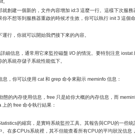
ult。
b 文件，那就創建一個新的，文件內容增加 id:3 這麼一行。這樣下次服務
不想等到服務器重啟的時候才生效，你可以執行 init 3 這個
下運行，你就可以開始我們接下來的內容。
的詳細信息，通常用它來監控磁盤 I/O 的情況。要特別注意 iostat 
表明你的系統存儲子系統性能低下。
，你可以使用 cat 和 grep 命令來顯示 meminfo 信息：
動態的內存使用信息，free 只是給你大概的內存信息，而 meminf
 上的 free 命令執行結果：
ocessor Statistics的縮寫，是實時系統監控工具。其報告與CPU的一些
t文件中。在多CPUs系統裡，其不但能查看所有CPU的平均狀況信息