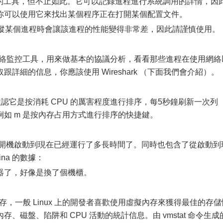
員調試的工具，但不止如此。它可以記錄進程進行系統調用的詳情，因
你可以使用它來找出某個程序正在打開某個配置文件。
它在跟蹤某個進程時會讓該進程的性能變得非常差，因此請謹慎使用。
靠的網絡監控工具，用來做基本的協議分析，看看那些進程在使用網絡
詳細的信息，你應該使用 Wireshark （下面我們會介紹）。
默認它是按消耗 CPU 的厲害程度進行排序，每5秒鐘刷新一次列
如 m 是按內存占用方式進行排序的快捷鍵。
務器從開機啟動到現在已經運行了多長時間了。同時也包含了從啟動到
na 的數據：
器了，好像是換了個機櫃。
擬內存，一般 Linux 上的開發者喜歡使用虛擬內存來獲得最佳的存儲
磁盤、陷阱和 CPU 活動的統計信息。由 vmstat 命令生成