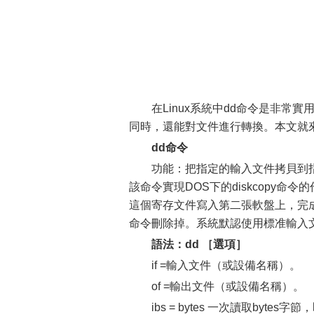
在Linux系統中dd命令是非常
同時，還能對文件進行轉換。本文就來分
dd命令
功能：把指定的輸入文件拷貝到
該命令實現DOS下的diskcopy
這個寄存文件寫入第二張軟盤上，完成d
命令刪除掉。系統默認使用標准輸入
語法：dd ［選項］
if =輸入文件（或設備名稱）。
of =輸出文件（或設備名稱）。
ibs = bytes 一次讀取byte