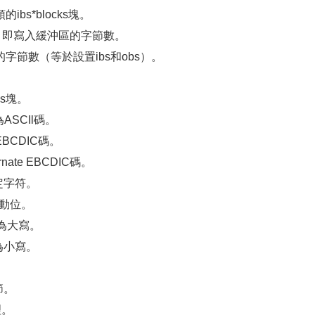
的ibs*blocks塊。
es字節，即寫入緩沖區的字節數。
沖區的字節數（等於設置ibs和obs）。
ks塊。
為ASCIl碼。
為EBCDIC碼。
ernate EBCDIC碼。
固定字符。
成變動位。
換為大寫。
換為小寫。
。
節。
理。