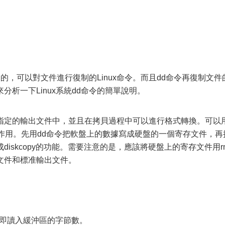
實用的，可以對文件進行復制的Linux命令。而且dd命令再復制文件
析一下Linux系統dd命令的簡單說明。
指定的輸出文件中，並且在拷貝過程中可以進行格式轉換。可以
命令的作用。先用dd命令把軟盤上的數據寫成硬盤的一個寄存文件，再
iskcopy的功能。需要注意的是，應該將硬盤上的寄存文件用r
文件和標准輸出文件。
s字節，即讀入緩沖區的字節數。