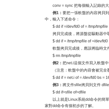
conv = sync 把每個輸入記
例1：
要把一張軟盤的內容拷貝到
中，輸入下述命令：
$ dd if =/dev/fd0 of = /tmp/tmpfile
拷貝完成後，將源盤從驅動器中
$ dd if = /tmp/tmpfile of =/dev/fd0
軟盤拷貝完成後，應該將臨時文
$ rm /tmp/tmpfile
例2：
把net.i這個文件寫入軟
（注意：軟盤中的內容會被完全
$ dd if = net.i of = /dev/fd0 bs = 
例3：
將文件sfile拷貝到文件 dfi
$ dd if=sfile of=dfile
以上就是Linux系統dd命令
家對dd命令有個初步的了解。