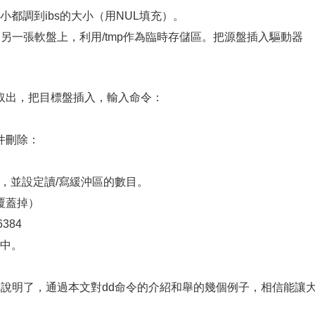
錄的大小都調到ibs的大小（用NUL填充）。
另一張軟盤上，利用/tmp作為臨時存儲區。把源盤插入驅動器
取出，把目標盤插入，輸入命令：
件刪除：
盤中，並設定讀/寫緩沖區的數目。
覆蓋掉）
16384
le中。
的簡單說明了，通過本文對dd命令的介紹和舉的幾個例子，相信能讓