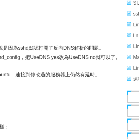
解
S
法
s
辦
L
法
l
L
因為sshd默認打開了反向DNS解析的問題。
d_config，把UseDNS yes改為UseDNS no就可以了。
亂
M
解
L
buntu，連接到修改過的服務器上仍然有延時。
解
遠
樣：