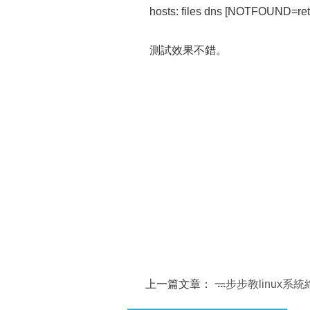
hosts: files dns [NOTFOUND=ret
測試效果不錯。
上一篇文章：
一步步教linux系統
四大錦囊妙計