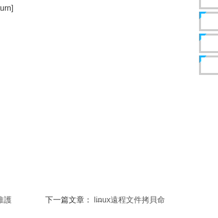
urn]
維護
下一篇文章：
linux遠程文件拷貝命
令：scp