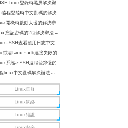
決辦法
USE Linux登錄時黑屏解決辦
sh遠程登陸時中文亂碼的解決
法
inux開機時啟動太慢的解決辦
inux 忘記密碼的2種解決辦法
inux--SSH查看應用日志中文
碼解決辦法
ac或者linux下adb連接失敗的
決辦法
inux系統下SSH遠程登錄慢的
決辦法
程linux中文亂碼解決辦法
Linux集群
Linux網絡
Linux維護
Linux安全