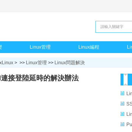
礎
Linux管理
Linux編程
L
xLinux
> >>
Linux管理
>>
Linux問題解決
SSH連接登陸延時的解決辦法
L
S
辦
L
法
Pu