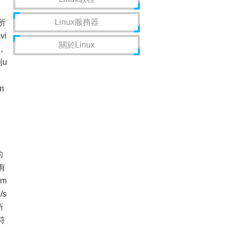
換
Linux服務器
中所
vi
關於Linux
，
到u
n
]
確認
的
有
rm
s
所
符