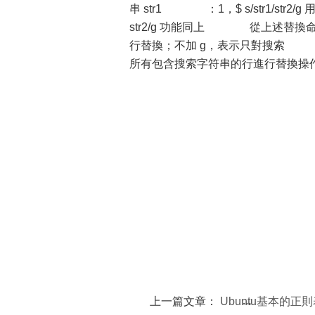
串 str1 ：1，$ s/str1/str2/
str2/g 功能同上 從上述替換
行替換；不加 g，表示只對搜索 
所有包含搜索字符串的行進行替換操
上一篇文章：
Ubuntu基本的正