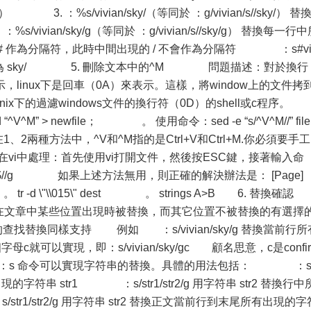
：%s/vivian/sky/（等同於 ：g/vivian/s//sky/） 替
vivian/sky/g（等同於 ：g/vivian/s//sky/g） 替換每一行
使用 # 作為分隔符，此時中間出現的 / 不會作為分隔符 ：s#vi
ivian/ 為 sky/ 5. 刪除文本中的^M 問題描述：對於換行
示，linux下是回車（0A）來表示。這樣，將window上的文件拷
nix下的過濾windows文件的換行符（0D）的shell或c程序。
 “^V^M” > newfile； 。 使用命令：sed -e “s/^V^M//” file
意的是在1、2兩種方法中，^V和^M指的是Ctrl+V和Ctrl+M.你必須要手工
i中處理：首先使用vi打開文件，然後按ESC鍵，接著輸入命
/^M$//g 如果上述方法無用，則正確的解決辦法是： [Page
t 。 tr -d \"\\015\" dest 。 strings A>B 6. 替換
)在文章中某些位置出現時被替換，而其它位置不被替換的有選擇
找替換同樣支持 例如 ：s/vivian/sky/g 替換當前行所
字母c就可以實現，即：s/vivian/sky/gc 顧名思意，c是confi
 命令可以實現字符串的替換。具體的用法包括： ：s/
首次出現的字符串 str1 ：s/str1/str2/g 用字符串 str2 替換行中
tr1/str2/g 用字符串 str2 替換正文當前行到末尾所有出現的字