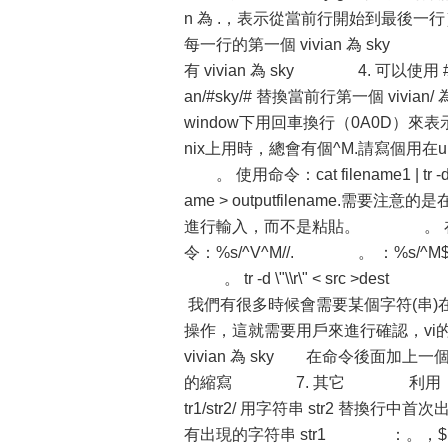
n 為 .，表示從當前行開始到最後一行） 3. 
每一行的第一個 vivian 為 sky ：%s/
有 vivian 為 sky 4. 可以
an/#sky/# 替換當前行第一個 v
window下用回車換行（0A0D）來表
nix上用時，總會有個^M.請寫個用在u
。 使用命令：cat filename1 | tr -d
ame > outputfilename.需要注
進行輸入，而不是粘貼。 。 在v
令：%s/^V^M//. 。 ：%s
。 tr -d \"\\r\" < src >des
我們有很多時候會需要某個字符(串
操作，這就需要用戶來進行確認，vi的查
vivian 為 sky 在命令後面加上一個
的縮寫 7. 其它 利用 ：s
tr1/str2/ 用字符串 str2 替換行中
有出現的字符串 str1 ：。，$ s/s