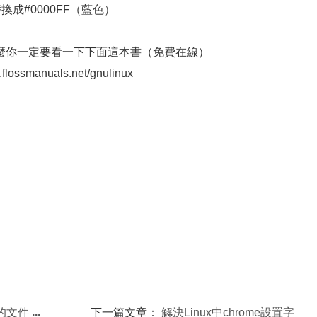
)替換成#0000FF（藍色）
麼你一定要看一下下面這本書（免費在線）
ossmanuals.net/gnulinux
除的文件
下一篇文章：
解決Linux中chrome設置字