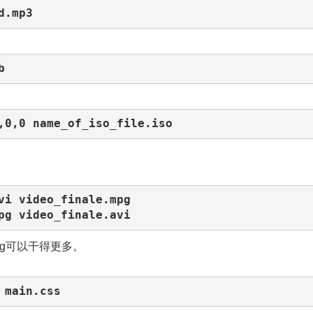
d.mp3
b
,0,0 name_of_iso_file.iso
vi video_finale.mpg

pg video_finale.avi
eg可以干得更多。
 main.css