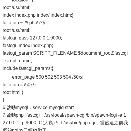
root /usr/html;
index index.php index/ index.htm;}
location ~ .*\.php5?$ {
root /usr/html;
fastcgi_pass 127.0.0.1:9000;
fastcgi_index index.php;
fastcgi_param SCRIPT_FILENAME $document_root$fastcgi
_script_name;
include fastcgi_params;}
error_page 500 502 503 504 /50x/;
location = /50x/ {
root html;}
}
6.啟動mysql：service mysqld start
7.啟動php+fastcgi：/usr/local/spawn-cgi/bin/spawn-fcgi -a 1
27.0.0.1 -p 9000 -C(大寫) 5 -f /usr/bin/php-cgi，當然這之前我
們的nginx已經啟動了。