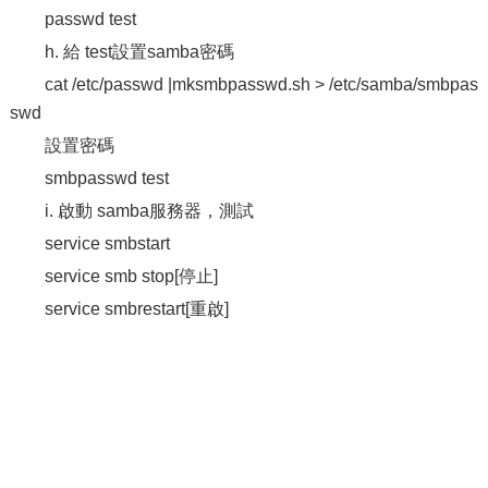
passwd test
h. 給 test設置samba密碼
cat /etc/passwd |mksmbpasswd.sh > /etc/samba/smbpas
swd
設置密碼
smbpasswd test
i. 啟動 samba服務器，測試
service smbstart
service smb stop[停止]
service smbrestart[重啟]