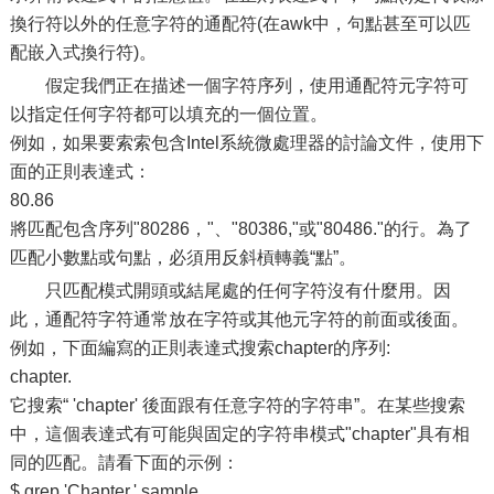
換行符以外的任意字符的通配符(在awk中，句點甚至可以匹
配嵌入式換行符)。
假定我們正在描述一個字符序列，使用通配符元字符可
以指定任何字符都可以填充的一個位置。
例如，如果要索索包含Intel系統微處理器的討論文件，使用下
面的正則表達式：
80.86
將匹配包含序列"80286，"、"80386,"或"80486."的行。為了
匹配小數點或句點，必須用反斜槓轉義“點”。
只匹配模式開頭或結尾處的任何字符沒有什麼用。因
此，通配符字符通常放在字符或其他元字符的前面或後面。
例如，下面編寫的正則表達式搜索chapter的序列:
chapter.
它搜索“ 'chapter' 後面跟有任意字符的字符串”。在某些搜索
中，這個表達式有可能與固定的字符串模式"chapter"具有相
同的匹配。請看下面的示例：
$ grep 'Chapter.' sample