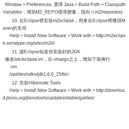
Window > Preferences. 選擇 Java > Build Path > Classpath
Variables，增加M2_REPO環境變量，指向~/.m2/repository
10. 在Eclipse裡安裝m2eclipse，用來在Eclipse裡獲得M
aven的支持
Help > Install New Software > Work with > http://m2eclips
e.sonatype.org/sites/m2e/
11. 讓Eclipse知道你安裝好的JDK
修改/etc/eclipse.ini，在-vmargs之上，增加下面兩行
-vm
/opt/dev/sdks/jdk1.6.0_25/bin
12. 安裝Hibernate Tools
Help > Install New Software > Work with > http://downloa
d.jboss.org/jbosstools/updates/stable/galileo/