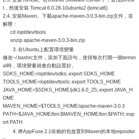
t，然後安裝 Tomcat 6.0.28-10ubuntu2 (tomcat6)
2.4. 安裝Maven。下載apache-maven-3.0.3-bin.zip文件，並
解壓：
cd /opt/dev/tools
unzip apache-maven-3.0.3-bin.zip
3. 在Ubuntu上配置環境變量
修改~/.bashrc文件，添加下面語句，使得每次打開一個termin
al時，環境變量就會自動設置好。
SDKS_HOME=/opt/dev/sdks; export SDKS_HOME
TOOLS_HOME=/opt/dev/tools; export TOOLS_HOME
JAVA_HOME=$SDKS_HOME/jdk1.6.0_25; export JAVA_H
OME
MAVEN_HOME=$TOOLS_HOME/apache-maven-3.0.3
PATH=$JAVA_HOME/bin:$MAVEN_HOME/bin:$PATH; exp
ort PATH
4. 將AppFuse 2.1依賴的包放置到Maven的本地repositor