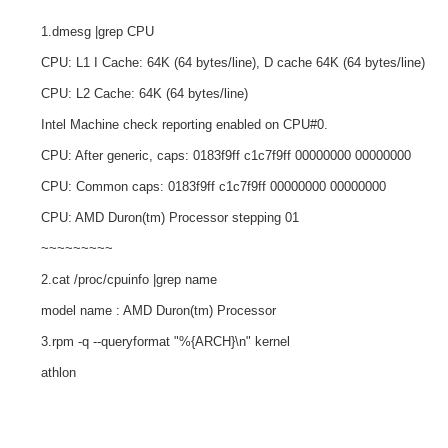
1.dmesg |grep CPU
CPU: L1 I Cache: 64K (64 bytes/line), D cache 64K (64 bytes/line)
CPU: L2 Cache: 64K (64 bytes/line)
Intel Machine check reporting enabled on CPU#0.
CPU: After generic, caps: 0183f9ff c1c7f9ff 00000000 00000000
CPU: Common caps: 0183f9ff c1c7f9ff 00000000 00000000
CPU: AMD Duron(tm) Processor stepping 01
~~~~~~~~~
2.cat /proc/cpuinfo |grep name
model name : AMD Duron(tm) Processor
3.rpm -q --queryformat "%{ARCH}\n" kernel
athlon