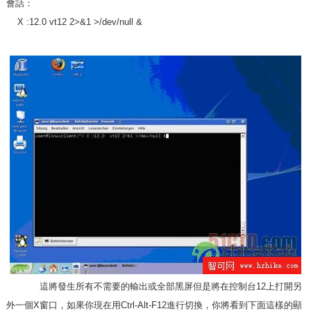
會話：
X :12.0 vt12 2>&1 >/dev/null &
這將發生所有不需要的輸出或全部黑屏但是將在控制台12上打開另
外一個X窗口，如果你現在用Ctrl-Alt-F12進行切換，你將看到下面這樣的顯