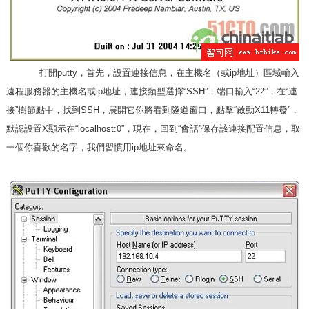
打開putty，首先，設置連接信息，在主機名（或ip地址）區域輸入
遠程服務器的主機名或ip地址，連接類型選擇“SSH”，端口輸入“22”，在“連
接”樹節點中，找到SSH，展開它你將看到隧道窗口，點擊“啟動X11轉發”，
默認設置X顯示在“localhost:0”，現在，回到“會話”保存該連接配置信息，取
一個你喜歡的名字，我們習慣用ip地址來命名。