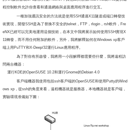
程控制軟件允許你查看和通過網絡與桌面應用程序進行交互。
一種加強通訊安全的方法就是使用SSH通過X11隧道或端口轉發技
術實現，開發SSH是為了替換不安全的telnet，FTP，rlogin，rsh軟件，Fre
eNX已經可以完美地運用這個技術，在本文中我將展示如何使用SSH實現X
11轉發，而不用任何附加的軟件，另外，我將解釋如何在Windows xp客戶
端上用PuTTY和X-Deep/32運行Linux應用程序。
為了對你有所啟發，我將用一小段解釋都需要些什麼，我將遠程訪
問兩台機器：
運行KDE的OpenSUSE 10.2和運行Gnome的Debian 4.0
客戶端機器我使用包括ssh客戶端的OpenSUSE和使用Putty的Wind
ows xp，從ssh的角度來看，遠程機器就是服務器，本地機器就是客戶端，
實驗環境准備如下圖：