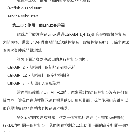
准備好之後，使用下面的命令啟動sshd服務：
/etc/init.d/sshd start
service sshd start
第二步：使用一個Linux客戶端
你或許已經注意到Linux通過Ctrl-Alt-F1(-F12)組合鍵在虛擬控制台
之間切換。通常，沒有理由離開默認的控制台（虛擬控制台#7），除非你試
圖再次登陸或問題診斷。
請象下面這樣為測試目的進行控制台切換：
Ctrl-Alt-F2 - 切換到一個新的shell提示符
Ctrl-Alt-F12 - 切換到一個空的控制台
Ctrl-Alt-F7 - 切回到X圖形顯示
當你同時敲擊了Ctrl-Alt-F12時，你會看到在這個控制台沒有任何實
質內容，讓我們在這裡顯示遠程機器的GUI圖形界面，我們使用組合鍵可以
很容易地從你的客戶端切換到遠程機器。
登陸到你的客戶端機器，作為一個常規用戶運（不需要root權限）
行KDE並打開一個控制台，我們將在控制台12上使用下面的命令打開一個X