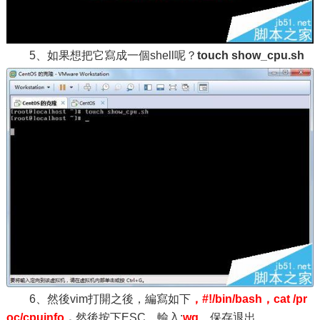
5、如果想把它寫成一個shell呢？
touch show_cpu.sh
6、然後vim打開之後，編寫如下
，#!/bin/bash，cat /pr
oc/cpuinfo
，
然後按下ESC，輸入:
wq
，保存退出