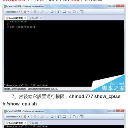
7、然後給它設置運行權限，
chmod 777 show_cpu.s
h./show_cpu.sh