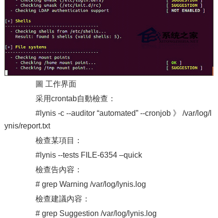
圖 工作界面
采用crontab自動檢查：
#lynis -c --auditor “automated” --cronjob 》 /var/log/l
ynis/report.txt
檢查某項目：
#lynis --tests FILE-6354 –quick
檢查告內容：
# grep Warning /var/log/lynis.log
檢查建議內容：
# grep Suggestion /var/log/lynis.log