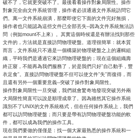
破不了，它就更突破不了。最後看看操作對象局限性。操作
對象完全由文件系統管理，操作者必須通過文件系統訪問它
們。萬一文件系統崩潰，那麼即使它下面的文件完好無損，
操作者也只能認為這些文件已全部丟失--因為文件系統無法訪
問（例如mount不上來）。其實這個時候還是有辦法找到那些
文件的，方法就是直接訪問物理硬盤。道理很簡單：就本質
而言，文件系統只不過是一個構築於物理硬盤之上的邏輯組
織，平時我們是通過它來訪問物理硬盤的；現在這個組織壽
終正寢，不能再為我們服務了，於是我們只好"自己動手，豐
衣足食"。直接訪問物理硬盤不但可以使文件"失"而復得，而
且還有另外一個重要意義--突破了操作對象局限性。
操作對象局限性一旦突破，我們就會驚奇地發現突破另外兩
大局限性簡直可以說是順理成章了。因為雖然其它操作系統
識別不了UNIX的文件系統格式，但在任何操作系統上，我們
都可以訪問物理硬盤；而只要是帶有訪問物理硬盤功能的軟
件，都可以成為我們的操作工具。
現在我們要做的僅僅是：找一個大家最熟悉的操作系統和一