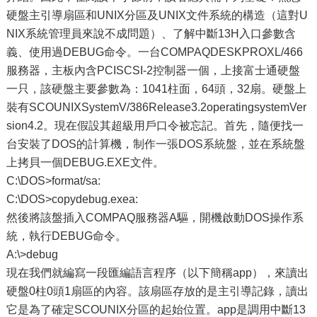
硬盤主引導扇區和UNIX分區及UNIX文件系統的構造（這對U
NIX系統管理員來說不成問題）、了解中斷13H入口參數含
義、使用過DEBUG命令。一台COMPAQDESKPROXL/466
服務器，主板內含PCISCSI-2控制器一個，上接富士通硬盤
一只，該硬盤主要參數為：1041柱面，64頭，32扇。硬盤上
裝有SCOUNIXSystemV/386Release3.2operatingsystemVer
sion4.2。現在假設其超級用戶口令被忘記。首先，隨便找一
台安裝了DOS的計算機，制作一張DOS系統盤，並在系統盤
上拷貝一個DEBUG.EXE文件。
C:\DOS>format/sa:
C:\DOS>copydebug.exea:
然後將該盤插入COMPAQ服務器A驅，開機啟動DOS操作系
統，執行DEBUG命令。
A:\>debug
現在我們就編寫一段匯編語言程序（以下簡稱app），來讀出
硬盤0柱0頭1扇區的內容。該扇區存放的是主引導記錄，讀出
它是為了確定SCOUNIX分區的起始位置。app是調用中斷13