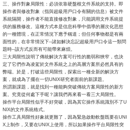
三、操作對象局限性：必須依靠硬盤根文件系統的支持。即
操作者與修改對象（指與超級用戶口令有關的信息）被文件
系統隔開，操作者不能直接修改對象，只能調用文件系統提
供的服務修改。這種方式本是信息科學中倡導的層次化思想
的一種體現，在正常情況下應予稱道；但任何事物都是有兩
面性的，在非常情況下--諸如解決忘記超級用戶口令這一類問
題時--該方式反而有可能帶來麻煩。
三大局限性說明了傳統解決方案可行性的脆弱和狹窄，也決
定了它們作為凌駕於文件系統之上的高層方案所必然具有的
弊端。於是，打破這些局限性，探索出一種全新的解決方
案，就成為了擺在一切UNIX研究者面前的新課題。
所謂新課題，就是找到一種能夠突破傳統方案局限性的新方
案。究竟從何處下手呢？讓我們再來看一看三大局限性。
操作平台局限性似乎不好突破，因為其它操作系統識別不了U
NIX的文件系統格式。
操作工具局限性好象就更難了，因為緊急啟動軟盤既要在UNI
X上制作，又要在UNIX上使用，所以如果操作平台局限性突