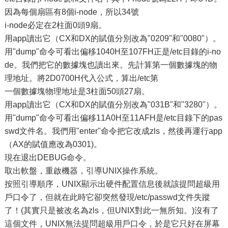
因為每個扇區有8個i-node，所以34號
i-node必定在2柱面0頭9扇。
用app讀出它（CX和DX的賦值分別改為"0209"和"0080"）。
用"dump"命令可看出偏移1040H至107FH正是/etc目錄的i-no
de。我們把它的數據塊也讀出來。先計算第一個數據塊的物
理地址。將2D0700H代入公式，算出/etc第
一個數據塊物理地址是3柱面50頭27扇。
用app讀出它（CX和DX的賦值分別改為"031B"和"3280"）。
用"dump"命令可看出偏移11A0H至11AFH是/etc目錄下的pas
swd文件名。我們用"enter"命令把它改成zls，然後再運行app
（AX的賦值應改為0301)。
現在退出DEBUG命令。
取出軟盤，重啟機器，引導UNIX操作系統。
按照引導順序，UNIX顯示出硬件配置信息後就該提問超級用
戶口令了，但就在此時它卻突然發現/etc/passwd文件失蹤
了！(其實只是被改名為zls，但UNIX對此一無所知。)沒有了
這個文件，UNIX無法提問超級用戶口令，於是它只好在屏幕