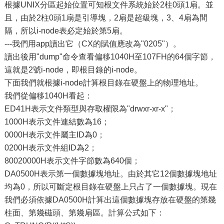
根據UNIX分區起始位置可知根文件系統始於2柱0頭1扇。並
且，由於2柱0頭1扇是引導塊，2扇是超級塊，3、4扇為間
隔，所以i-node表必定始於第5扇。
---我們用app讀出它（CX的賦值應改為"0205"）。
讀出後用"dump"命令查看偏移1040H至107FH的64個字節，
這就是2號i-node，即根目錄的i-node。
下面我們就根據i-node計算根目錄在硬盤上的物理地址。
我們從偏移1040H看起：
ED41H表示文件類型與存取權限為"drwxr-xr-x"；
1000H表示文件連結數為16；
0000H表示文件屬主ID為0；
0200H表示文件組ID為2；
80020000H表示文件字節數為640個；
DA0500H表示第一個數據塊地址。由於其它12個數據塊地址
均為0，所以可斷定根目錄在硬盤上只占了一個數據塊。現在
我們必須依據DA0500H計算出這個數據塊存放在硬盤的第幾
柱面、第幾磁頭、第幾扇區。計算公式如下：