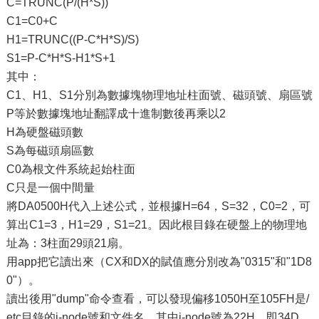
C=TRUNC(P/(H*S))
C1=C0+C
H1=TRUNC((P-C*H*S)/S)
S1=P-C*H*S-H1*S+1
其中：
C1、H1、S1分別為數據塊物理地址柱面號、磁頭號、扇區號
P等於數據塊地址翻譯成十進制數後再乘以2
H為硬盤磁頭數
S為每磁頭扇區數
C0為根文件系統起始柱面
C只是一個中間量
將DA0500H代入上述公式，並根據H=64，S=32，C0=2，可
算出C1=3，H1=29，S1=21。因此根目錄在硬盤上的物理地
址為：3柱面29頭21扇。
用app把它讀出來（CX和DX的賦值應分別改為"0315"和"1D8
0"）。
讀出後用"dump"命令查看，可以發現偏移1050H至105FH是/
etc目錄的i-node號和文件名，其中i-node號為22H，即34D。