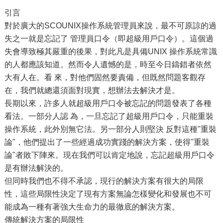
引言
對於廣大的SCOUNIX操作系統管理員來說，最不可原諒的過
失之一就是忘記了 管理員口令（即超級用戶口令）。這個過
失會導致極其嚴重的後果，對此凡是具備UNIX 操作系統常識
的人都應該知道。然而令人遺憾的是，時至今日鑄錯者依然
大有人在。看 來，對他們固然要責備，但既然問題客觀存
在，我們就總還須面對現實，想辦法去解決才是。
長期以來，許多人就超級用戶口令被忘記的問題發表了各種
看法。一部分人認 為，一旦忘記了超級用戶口令，只能重裝
操作系統，此外別無它法。另一部分人則堅決 反對這種"重裝
論"，他們提出了一些經過成功實踐的解決方案，使得"重裝
論"者敗下陣來。現在我們可以肯定地說，忘記超級用戶口令
是有辦法解決的。
但同時我們也不得不承認，現行的解決方案有很大的局限
性，這些局限性決定了現有方案無論怎樣變化和發展也不可
能成為一種有著強大生命力的最徹底的解決方案。
傳統解決方案的局限性