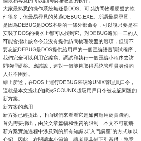
個最易尋覓的可以訪問物理硬盤的軟件。
大家最熟悉的操作系統無疑是DOS。可以訪問物理硬盤的軟
件很多，但最易尋覓的莫過DEBUG.EXE。所謂最易尋覓，
是因為DEBUG是DOS本身的一條外部命令，可以說只要是在
安裝了DOS的機器上都可以找到它。對DEBUG略知一二的人
可能會指出該命令並沒有提供訪問物理硬盤的選項，但請不
要忘記DEBUG是DOS提供給用戶的一個匯編語言調試程序，
我們完全可以利用它編寫、調試和執行一個匯編小程序去訪
問物理硬盤。應該說，這對一個能夠取得系統管理員身份的
人並不困難。
綜上所述，在DOS上運行DEBUG來破除UNIX管理員口令，
這就是本文提出的解決SCOUNIX超級用戶口令被忘記問題的
新方案。
新方案的應用
新方案已經提出，下面我們來看看它是如何應用於實踐的。
首先需要指出，由於文章篇幅和性質的限制，本文不可能將
新方案實施過程中涉及到的所有知識以"入門講座"的方式加以
介紹。因此，在閱讀本小節前，讀者應具備下列基礎：熟悉