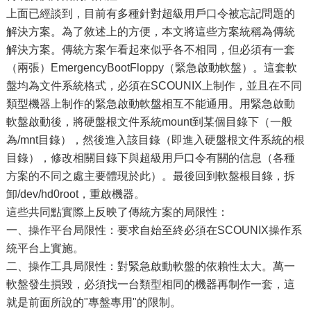
上面已經談到，目前有多種針對超級用戶口令被忘記問題的
解決方案。為了敘述上的方便，本文將這些方案統稱為傳統
解決方案。傳統方案乍看起來似乎各不相同，但必須有一套
（兩張）EmergencyBootFloppy（緊急啟動軟盤）。這套軟
盤均為文件系統格式，必須在SCOUNIX上制作，並且在不同
類型機器上制作的緊急啟動軟盤相互不能通用。用緊急啟動
軟盤啟動後，將硬盤根文件系統mount到某個目錄下（一般
為/mnt目錄），然後進入該目錄（即進入硬盤根文件系統的根
目錄），修改相關目錄下與超級用戶口令有關的信息（各種
方案的不同之處主要體現於此）。最後回到軟盤根目錄，拆
卸/dev/hd0root，重啟機器。
這些共同點實際上反映了傳統方案的局限性：
一、操作平台局限性：要求自始至終必須在SCOUNIX操作系
統平台上實施。
二、操作工具局限性：對緊急啟動軟盤的依賴性太大。萬一
軟盤發生損毀，必須找一台類型相同的機器再制作一套，這
就是前面所說的"專盤專用"的限制。