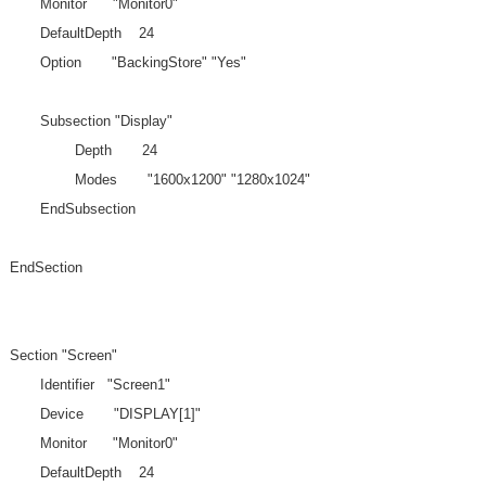
Monitor "Monitor0"
DefaultDepth 24
Option "BackingStore" "Yes"
Subsection "Display"
Depth 24
Modes "1600x1200" "1280x1024"
EndSubsection
EndSection
Section "Screen"
Identifier "Screen1"
Device "DISPLAY[1]"
Monitor "Monitor0"
DefaultDepth 24