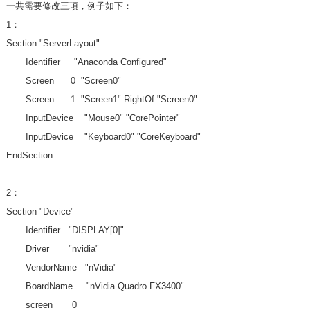
一共需要修改三項，例子如下：
1：
Section "ServerLayout"
Identifier "Anaconda Configured"
Screen 0 "Screen0"
Screen 1 "Screen1" RightOf "Screen0"
InputDevice "Mouse0" "CorePointer"
InputDevice "Keyboard0" "CoreKeyboard"
EndSection
2：
Section "Device"
Identifier "DISPLAY[0]"
Driver "nvidia"
VendorName "nVidia"
BoardName "nVidia Quadro FX3400"
screen 0