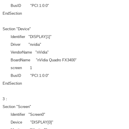
BusID "PCI:1:0:0"
EndSection
Section "Device"
Identifier "DISPLAY[1]"
Driver "nvidia"
VendorName "nVidia"
BoardName "nVidia Quadro FX3400"
screen 1
BusID "PCI:1:0:0"
EndSection
3：
Section "Screen"
Identifier "Screen0"
Device "DISPLAY[0]"