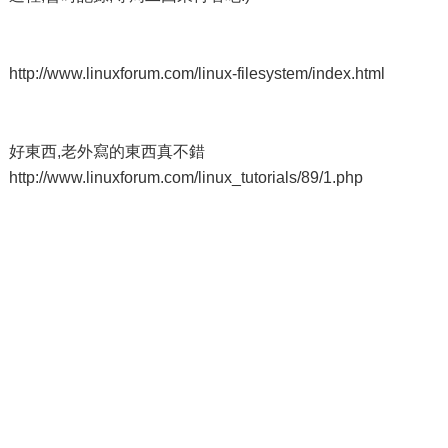
http://www.linuxforum.com/linux-filesystem/index.html
好東西,老外寫的東西真不錯
http://www.linuxforum.com/linux_tutorials/89/1.php