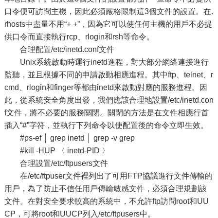
口令便可訪問主機，因此必須嚴格限制這3個文件的設置。在.
rhosts中盡量不用“+ +”，因為它可以使任何主機的用戶不必提
供口令而直接執行rcp、rlogin和rsh等命令。
合理配置/etc/inetd.conf文件
Unix系統啟動時運行inetd進程，對大部分網絡連接進行
監聽，並且根據不同的申請啟動相應進程。其中ftp、telnet、r
cmd、rlogin和finger等都由inetd來啟動對應的服務進程。因
此，從系統安全角度出發，我們應該合理地設置/etc/inetd.con
f文件，將不必要的服務關閉。關閉的方法是在文件相應行首
插入“#”字符，並執行下列命令以使配置後的命令立即生效。
#ps-ef │ grep inetd │ grep -v grep
#kill -HUP 〈 inetd-PID 〉
合理設置/etc/ftpusers文件
在/etc/ftpuser文件裡列出了可用FTP協議進行文件傳輸的
用戶，為了防止不信任用戶傳輸敏感文件，必須合理規劃該
文件。在對安全要求較高的系統中，不允許ftp訪問root和UU
CP，可將root和UUCP列入/etc/ftpusers中。