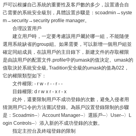
戶可以根據自己系統的重要性及客戶數的多少，設置適合自
己需要的系統安全級別，具體設置步驟是：scoadmin→syste
m→security→security profile manager。
合理設置用戶
建立用戶時，一定要考慮該用戶屬於哪一組，不能隨便
選用系統缺省的group組。如果需要，可以新增一個用戶組並
確定同組成員，在該用戶的主目錄下，新建文件的存取權限
是由該用戶的配置文件.profile中的umask的值決定。umask的
值取決於系統安全級, Tradition安全級的umask的值為022，
它的權限類型如下：
文件權限: - r w - r - - r - -
目錄權限: d r w x r - x r - x
此外，還要限制用戶不成功登錄的次數，避免入侵者用
猜測用戶口令的方法嘗試登錄。為賬戶設置登錄限制的步驟
是：Scoadmin--〉Account Manager--〉選賬戶--〉User--〉L
ogin Controls--〉添入新的不成功登錄的次數。
指定主控台及終端登錄的限制