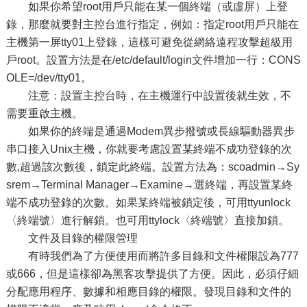
如果你希望root用戶只能在某一個終端（或虛屏）上登
錄，那麼就要對主控台進行指定，例如：指定root用戶只能在
主機第一屏tty01上登錄，這樣可避免從網絡遠程攻擊超級用
戶root。設置方法是在/etc/default/login文件增加一行：CONS
OLE=/dev/tty01。
注意：設置主控台時，在主機運行中設置後就生效，不
需要重啟主機。
如果你的終端是通過Modem異步撥號或長線驅動器異步
串口接入Unix主機，你就要考慮設置某終端不成功登錄的次
數,超過該次數後，鎖定此終端。設置方法為：scoadmin→Sy
srem→Terminal Manager→Examine→選終端，再設置某終
端不成功登錄的次數。如果某終端被鎖定後，可用ttyunlock
〈終端號〉進行解鎖。也可用ttylock〈終端號〉直接加鎖。
文件及目錄的權限管理
有時我們為了方便使用而將許多目錄和文件權限設為777
或666，但是這樣卻為黑客攻擊提供了方便。因此，必須仔細
分配應用程序、數據和相應目錄的權限。發現目錄和文件的