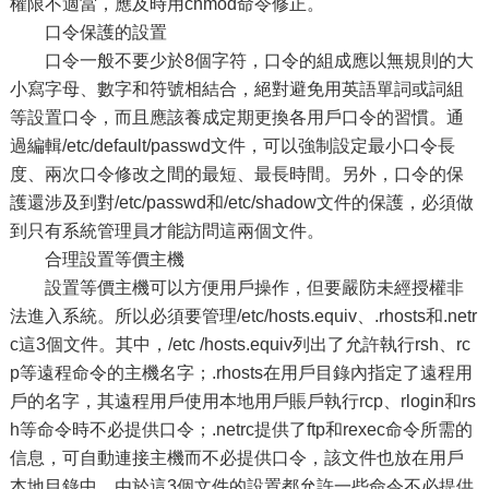
權限不適當，應及時用chmod命令修正。
口令保護的設置
口令一般不要少於8個字符，口令的組成應以無規則的大
小寫字母、數字和符號相結合，絕對避免用英語單詞或詞組
等設置口令，而且應該養成定期更換各用戶口令的習慣。通
過編輯/etc/default/passwd文件，可以強制設定最小口令長
度、兩次口令修改之間的最短、最長時間。另外，口令的保
護還涉及到對/etc/passwd和/etc/shadow文件的保護，必須做
到只有系統管理員才能訪問這兩個文件。
合理設置等價主機
設置等價主機可以方便用戶操作，但要嚴防未經授權非
法進入系統。所以必須要管理/etc/hosts.equiv、.rhosts和.netr
c這3個文件。其中，/etc /hosts.equiv列出了允許執行rsh、rc
p等遠程命令的主機名字；.rhosts在用戶目錄內指定了遠程用
戶的名字，其遠程用戶使用本地用戶賬戶執行rcp、rlogin和rs
h等命令時不必提供口令；.netrc提供了ftp和rexec命令所需的
信息，可自動連接主機而不必提供口令，該文件也放在用戶
本地目錄中。由於這3個文件的設置都允許一些命令不必提供