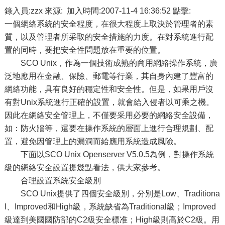
錄入員:zzx 來源: 加入時間:2007-11-4 16:36:52 點擊:
一個網絡系統的安全程度，在很大程度上取決於管理者的素
質，以及管理者所采取的安全措施的力度。在對系統進行配
置的同時，要把安全性問題放在重要的位置。
SCO Unix，作為一個技術成熟的商用網絡操作系統，廣
泛地應用在金融、保險、郵電等行業，其自身內建了豐富的
網絡功能，具有良好的穩定性和安全性。但是，如果用戶沒
有對Unix系統進行正確的設置，就會給入侵者以可乘之機。
因此在網絡安全管理上，不僅要采用必要的網絡安全設備，
如：防火牆等，還要在操作系統的層面上進行合理規劃、配
置，避免因管理上的漏洞而給應用系統造成風險。
下面以SCO Unix Openserver V5.0.5為例，對操作系統
級的網絡安全設置提幾點看法，供大家參考。
合理設置系統安全級別
SCO Unix提供了四個安全級別，分別是Low、Traditiona
l、Improved和High級，系統缺省為Traditional級；Improved
級達到美國國防部的C2級安全標准；High級則高於C2級。用