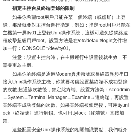
指定主控台及終端登錄的限制
如果你希望root用戶只能在某一個終端（或虛屏）上登
錄，那麼就要對主控台進行指定，例如：指定root用戶只能在
主機第一屏tty01上登錄Unix操作系統，這樣可避免從網絡遠
程攻擊超級用戶root。設置方法是在/etc/default/login文件增
加一行：CONSOLE=/dev/tty01。
注意：設置主控台時，在主機運行中設置後就生效，不
需要重啟主機。
如果你的終端是通過Modem異步撥號或長線器異步串口
接入Unix操作系統主機，你就要考慮設置某終端不成功登錄
的次數,超過該次數後，鎖定此終端。設置方法為：scoadmin
→Sysrem→Terminal Manager→Examine→選終端，再設置
某終端不成功登錄的次數。如果某終端被鎖定後，可用ttyunl
ock〈終端號〉進行解鎖。也可用ttylock〈終端號〉直接加
鎖。
這些配置安全Unix操作系統的相關知識要點，我們就介