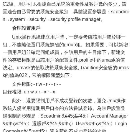
C2級。用戶可以根據自己系統的重要性及客戶數的多少，設
置適合自己需要的系統安全級別，具體設置步驟是：scoadmi
n→system→security→security profile manager。
合理設置用戶
Unix操作系統建立用戶時，一定要考慮該用戶屬於哪一
組，不能隨便選用系統缺省的group組。如果需要，可以新增
一個用戶組並確定同組成員，在該用戶的主目錄下，新建文
件的存取權限是由該用戶的配置文件.profile中的umask的值
決定。umask的值取決於系統安全級, Tradition安全級的umas
k的值為022，它的權限類型如下：
文件權限: - r w - r - - r - -
目錄權限: d r w x r - x r - x
此外，還要限制用戶不成功登錄的次數，避免Unix操作
系統入侵者用猜測用戶口令的方法嘗試登錄。為賬戶設置登
錄限制的步驟是：Scoadmin&#45;&#45;〉Account Manager
&#45;&#45;〉選賬戶&#45;&#45;〉User&#45;&#45;〉Login
Controls&#45;&#45;〉添入新的不成功登錄的次數。