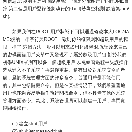
何信息,最後兩項是兩個路徑名: 一個是分配給用戶的HOME目
錄,第二個是用戶登錄後將執行的shell(若為空格則 缺省為/bin/
sh).
如果我們在ROOT 用戶狀態下,可以通過修改本人LOGNA
ME:後的一串字符與ROOT一致則你的權限則和超級用戶的權
限一樣了,這個方法一般可以用來盜用超級權限,保留原來自己
的密碼而從用戶菜單中又發現不了屬於超級用戶組.對於我們
初學UNIX者則可以多一個超級用戶,以免練習過程中失誤操作
造成進入不了系統而再選擇重裝。還有出於對系統安全的考
慮，屬於系統管理方面的許多命令，普通用戶是不能使用
的，其中包括關機命令。但是在某些情況下，我們希望普通
用戶也能夠容易地操作執行關機命令，但不具備其他的系統
管理方面命令。為此，系統管理員可以創建一用戶，專門實
現關機操作。
(1) 建立shut 用戶
(2) 修改/etc/passwd文件。