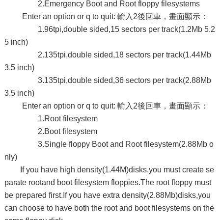
2.Emergency Boot and Root floppy filesystems
Enter an option or q to quit: 輸入2後回車，畫面顯示：
1.96tpi,double sided,15 sectors per track(1.2Mb 5.2
5 inch)
2.135tpi,double sided,18 sectors per track(1.44Mb
3.5 inch)
3.135tpi,double sided,36 sectors per track(2.88Mb
3.5 inch)
Enter an option or q to quit: 輸入2後回車，畫面顯示：
1.Root filesystem
2.Boot filesystem
3.Single floppy Boot and Root filesystem(2.88Mb o
nly)
If you have high density(1.44M)disks,you must create se
parate rootand boot filesystem floppies.The root floppy must
be prepared first.If you have extra density(2.88Mb)disks,you
can choose to have both the root and boot filesystems on the