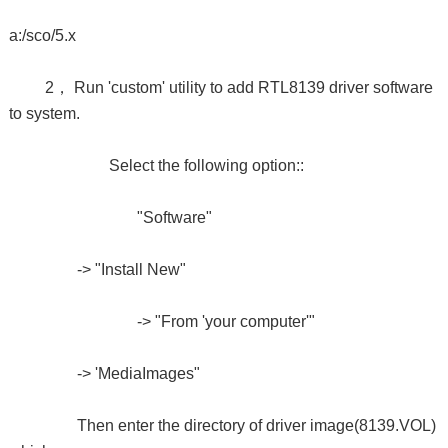
a:/sco/5.x
2， Run 'custom' utility to add RTL8139 driver software
to system.
Select the following option::
"Software"
-> "Install New"
-> "From 'your computer'"
-> 'MediaImages"
Then enter the directory of driver image(8139.VOL)