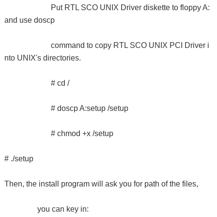
Put RTL SCO UNIX Driver diskette to floppy A:
and use doscp
command to copy RTL SCO UNIX PCI Driver i
nto UNIX's directories.
# cd /
# doscp A:setup /setup
# chmod +x /setup
# ./setup
Then, the install program will ask you for path of the files,
you can key in: