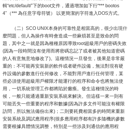
輯“etc/default/"下的boot文件，通過增加如下行“*** bootos
4"（*** 為任意字母符號） 以更簡潔的字符進入DOS方式。
（二）SCO UNIX本身的可靠性是相當高的，很少出現什
麼問題，但人為操作有時會造成一些麻煩甚至是致命的問
題，其中之一就是因為種種原因導致root超級用戶的密碼失效
(因為一段時間沒有使用而將密碼忘記了或者被其他知道密碼
的人有意無意地修改了)。這種情況一旦發生，後果是非常嚴
重的：不可能再安裝新的軟件或者硬件設備，無法對現有硬
件設備的參數進行任何修改，不能對用戶進行任何管理，某
些必須使用超級用戶權限才能運行的程序和命令也將無法使
用，一切系統管理工作都將陷於癱瘓。發生這種情況的時
候，一般只能通過重新安裝系統來解決。但這樣一來一則有
可能丟失一些重要的程序和數據(因為許多文件可能沒有權限
訪問，所以無法備份出來)；二則要耗費相當多的時間來重新
安裝系統及調試應用程序(很多應用程序都有許多隨機的參數
需要根據具體情況調整，特別是一些涉及到通信的應用程