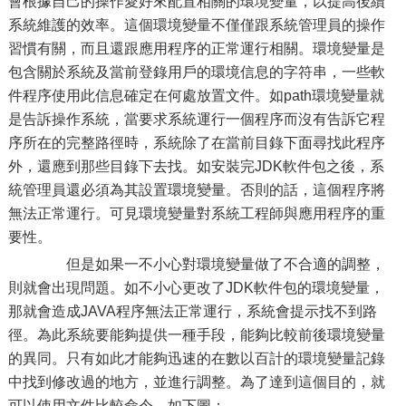
會根據自己的操作愛好來配置相關的環境變量，以提高後續
系統維護的效率。這個環境變量不僅僅跟系統管理員的操作
習慣有關，而且還跟應用程序的正常運行相關。環境變量是
包含關於系統及當前登錄用戶的環境信息的字符串，一些軟
件程序使用此信息確定在何處放置文件。如path環境變量就
是告訴操作系統，當要求系統運行一個程序而沒有告訴它程
序所在的完整路徑時，系統除了在當前目錄下面尋找此程序
外，還應到那些目錄下去找。如安裝完JDK軟件包之後，系
統管理員還必須為其設置環境變量。否則的話，這個程序將
無法正常運行。可見環境變量對系統工程師與應用程序的重
要性。
但是如果一不小心對環境變量做了不合適的調整，
則就會出現問題。如不小心更改了JDK軟件包的環境變量，
那就會造成JAVA程序無法正常運行，系統會提示找不到路
徑。為此系統要能夠提供一種手段，能夠比較前後環境變量
的異同。只有如此才能夠迅速的在數以百計的環境變量記錄
中找到修改過的地方，並進行調整。為了達到這個目的，就
可以使用文件比較命令。如下圖：