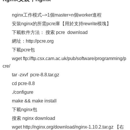
nginx工作模式-->1個master+n個worker進程
安裝nginx的所需pcre庫【用於支持rewrite模塊】
下載軟件方法： 搜索 pcre download
網址：http://pcre.org
下載pcre包
wget ftp://ftp.csx.cam.ac.uk/pub/software/programming/p
cre/
tar -zxvf pcre-8.8.tar.gz
cd pcre-8.8
./configure
make && make install
下載nginx包
搜索 nginx download
wget http://nginx.org/download/nginx-1.10.2.tar.gz 【右