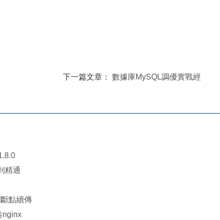
下一篇文章：
數據庫MySQL調優實戰經
式板）的
驗總結，mysql調優實戰經驗
，
.8.0
門到精通
nx斷點續傳
nginx