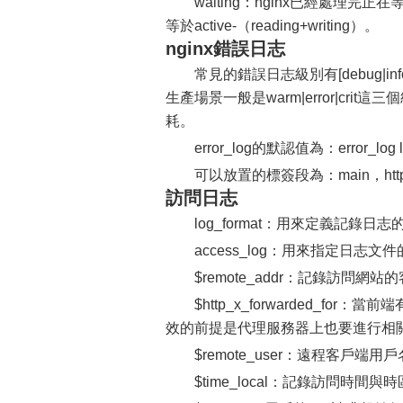
waiting：nginx已經處理完
等於active-（reading+writing）。
nginx錯誤日志
常見的錯誤日志級別有[debug|info|n
生產場景一般是warm|error|cri
耗。
error_log的默認值為：error_log logs
可以放置的標簽段為：main，http，s
訪問日志
log_format：用來定義記
access_log：用來指定日
$remote_addr：記錄訪問網
$http_x_forwarded_
效的前提是代理服務器上也要進行相關的x_f
$remote_user：遠程客戶端用
$time_local：記錄訪問時間與