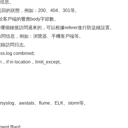
始行信息。
求返回的狀態，例如：200、404、301等。
器發送給客戶端的響應body字節數。
請求是從哪個鏈接訪問過來的，可以根據referer進行防盜鏈設置。
錄客戶端訪問信息，例如：浏覽器、手機客戶端等。
表示不記錄訪問日志。
s.log combined;
f in location，limit_except。
log、awstats、flume、ELK、storm等。
nt [flag];