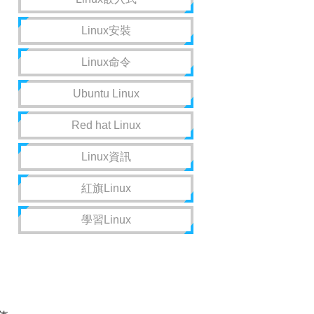
Linux安裝
Linux命令
Ubuntu Linux
Red hat Linux
Linux資訊
紅旗Linux
學習Linux