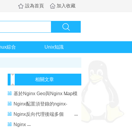
設為首頁
加入收藏
inux綜合
Unix知識
相關文章
基於Nginx Geo與Nginx Map模
塊進行Nginx白名單配置
Nginx配置須登錄的nginx-
status
Nginx反向代理後端多個
Tomcat、Nginx+PHP服務器
Nginx