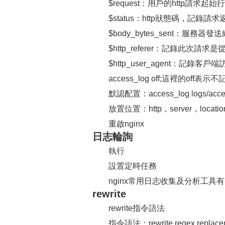
$request：用戶的http請求起
$status：http狀態碼，記錄請
$body_bytes_sent：服務
$http_referer：記錄此次
$http_user_agent：記
access_log off;這裡的off
默認配置：access_log logs/acces
放置位置：http，server，location，i
重啟nginx
日志輪詢
執行
設置定時任務
nginx常用日志收集及分析工具有rsys
rewrite
rewrite指令語法
指令語法：rewrite regex replaceme