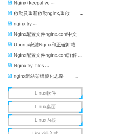
（Nginx的代理和負載功能）
Nginx+keepalive
啟動及重新啟動nginx,重啟
nginx後丟失nginx.pid問題解決
nginx try
Nginx配置文件nginx.conf中文
詳解
Ubuntu安裝Nginx和正確卸載
Nginx
Nginx配置文件nginx.conf詳解
Nginx try_files
nginx網站架構優化思路
（原），nginx架構優化思路
Linux軟件
Linux桌面
Linux內核
Linux嵌入式