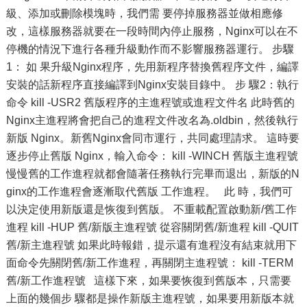
級、添加或刪除模塊時，我們需 要停掉服務器並做相應修
改，這樣服務器就要在一段時間內停止服務，Nginx可以在不
停機的情況下進行各種升級動作而不影響服務器運行。 步驟
1： 如 果升級Nginx程序，先用新程序替換舊程序文件，編譯
安裝的話新程序直接編譯到Nginx安裝目錄中。 步 驟2：執行
命令 kill -USR2 舊版程序的主進程號或進程文件名 此時舊的
Nginx主進程將會把自己的進程文件改名為.oldbin，然後執行
新版 Nginx。新舊Nginx會同市運行，共同處理請求。 這時要
逐步停止舊版 Nginx，輸入命令： kill -WINCH 舊版主進程號
慢慢舊的工作進程就都會隨著任務執行完畢而退出，新版的N
ginx的工作進程會逐漸取代舊版 工作進程。 此 時，我們可
以決定使用新版還是恢復到舊版。 不重載配置啟動新/舊工作
進程 kill -HUP 舊/新版主進程號 從容關閉舊/新進程 kill -QUIT
舊/新主進程號 如果此時報錯，提示還有進程沒有結束就用下
面命令先關閉舊/新工作進程，再關閉主進程號： kill -TERM
舊/新工作進程號 這樣下來，如果要恢復到舊版本，只需要
上面的幾個步 驟都是操作新版主進程號，如果要用新版本就