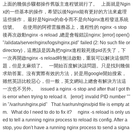
上面的幾個步驟都操作舊版主進程號就行了。 上面就是Ngin
x的一些基本的操作，希望以後Nginx能有更好的方法來處理
這些操作， 最好是Nginx的命令而不是向Nginx進程發送系統
信號。 在使用的阿裡雲服務器上，進程性的 nginx -s stop
後再次啟動nginx -s reload ,總是會報錯誤nginx: [error] open()
"/alidata/server/nginx/logs/nginx.pid" failed (2: No such file or
directory)，這應該是因為把nginx進程殺死後pid丟失了，下
一次再開啟nginx -s reload時無法啟動，重裝可以解決這個問
題，但是太麻煩了。 一開始百度解決該問題。只是找到幾個
求助答案。沒有實際有效的方法，於是用google開始搜索，
雖然英語比較惡心，但一般，英文網站上總會有解決方法這
一次也不另外。 issued a nginx -s stop and after that I got th
is error when trying to reload it. [error]: invalid PID number ""
in "/var/run/nginx.pid" That /var/run/nginx/pid file is empty at
m. What do I need to do to fix it? nginx -s reload is only us
ed to tell a running nginx process to reload its config. After a
stop, you don't have a running nginx process to send a signa