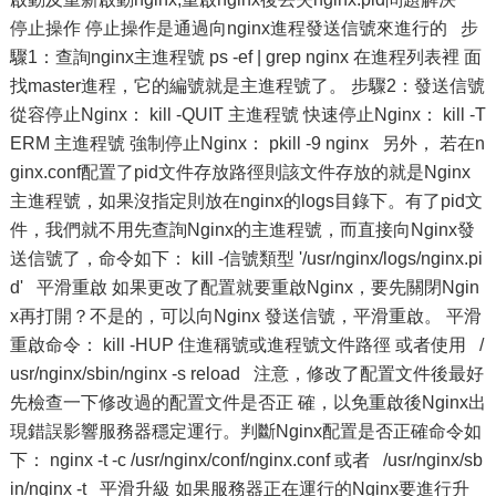
停止操作 停止操作是通過向nginx進程發送信號來進行的 步
驟1：查詢nginx主進程號 ps -ef | grep nginx 在進程列表裡 面
找master進程，它的編號就是主進程號了。 步驟2：發送信號
從容停止Nginx： kill -QUIT 主進程號 快速停止Nginx： kill -T
ERM 主進程號 強制停止Nginx： pkill -9 nginx 另外， 若在n
ginx.conf配置了pid文件存放路徑則該文件存放的就是Nginx
主進程號，如果沒指定則放在nginx的logs目錄下。有了pid文
件，我們就不用先查詢Nginx的主進程號，而直接向Nginx發
送信號了，命令如下： kill -信號類型 '/usr/nginx/logs/nginx.pi
d' 平滑重啟 如果更改了配置就要重啟Nginx，要先關閉Ngin
x再打開？不是的，可以向Nginx 發送信號，平滑重啟。 平滑
重啟命令： kill -HUP 住進稱號或進程號文件路徑 或者使用 /
usr/nginx/sbin/nginx -s reload 注意，修改了配置文件後最好
先檢查一下修改過的配置文件是否正 確，以免重啟後Nginx出
現錯誤影響服務器穩定運行。判斷Nginx配置是否正確命令如
下： nginx -t -c /usr/nginx/conf/nginx.conf 或者 /usr/nginx/sb
in/nginx -t 平滑升級 如果服務器正在運行的Nginx要進行升