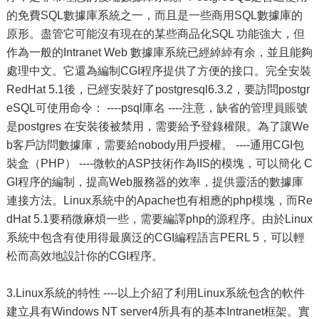
的免費SQL數據庫系統之一，而且是一些商用SQL數據庫的
原形。盡管它可能沒有現在的某些商品化SQL 功能強大，但
作為一般的Intranet Web 數據庫系統已經綽綽有余，並且能夠
處理中文。它還為編制CGI程序提供了方便的接口。完全安裝
RedHat 5.1後，已經安裝好了postgresql6.3.2，要訪問postgr
eSQL可使用命令： ----psql庫名 ----注意，缺省的管理員賬號
是postgres 在安裝後被禁用，需要給予登錄權限。為了讓We
b客戶訪問數據庫，需要給nobody用戶授權。 ----通用CGI包
裝盒（PHP） ----微軟的ASP技術作為IIS的模塊，可以簡化 C
GI程序的編制，提高Web服務器的效率，提供靈活的數據庫
連接方法。Linux系統中的Apache也有相應的php模塊，而Re
dHat 5.1要稍微麻煩一些，需要編譯php的源程序。由於Linux
系統中包含有使用得最廣泛的CGI編程語言PERL 5，可以輕
松而高效地設計你的CGI程序。
3.Linux系統的特性 ----以上介紹了利用Linux系統包含的軟件
建立具有Windows NT server4所具有的基本Intranet框架。實