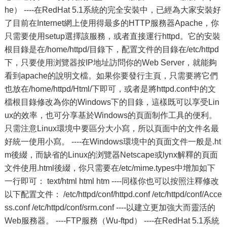
he） ----在RedHat 5.1系統的完全安裝中，已經為大家安裝好
了目前在Internet網上使用得最多的HTTP服務器Apache，你
只需要使用setup選擇該服務，或者直接運行httpd。它的安裝
根目錄是在/home/httpd/目錄下，配置文件的目錄在/etc/httpd
下，只要使用浏覽器按IP地址訪問你的Web Server，就能夠
看到apache的說明文檔。如果你要發行主頁，只需要將它們
也放在/home/httpd/Html/下即可，或者是將httpd.conf中的文
檔根目錄修改為你的Windows下的目錄，這樣既可以享受Lin
ux的效率，也可分享基於Windows的頁面制作工具的便利。
只需注意Linux環境中要區分大小寫，所以頁面中的文件名最
好統一使用小寫。 ----在Windows環境中的頁面文件一般是.ht
m後綴，而缺省的Linux的浏覽器Netscape或lynx解釋的頁面
文件使用.html後綴，你只需要在/etc/mime.types中增加如下
一行即可： text/html html htm ----同樣你也可以按照注釋修改
以下配置文件： /etc/httpd/conf/httpd.conf /etc/httpd/conf/Acce
ss.conf /etc/httpd/conf/srm.conf ----以建立更加強大而靈活的
Web服務器。 ----FTP服務（Wu-ftpd） ----在RedHat 5.1系統