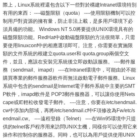
際上，Linux系統裡還包含以下一些對於構建Intranet環境特別
有用的東西： ----磁盤限額（quota） ----使用限額機制可以控
制用戶對資源的擁有量，防止非法上載，是多用戶環境下必
須具備的功能。 Windows NT 5.0將要提供UNIX環境具有的
磁盤限額功能。RedHat中啟動磁盤限額的方法很簡單，只需
要使用linuxconf中的相應選項即可。注意，你需要在實施限
額的文件系統的根建立quota.user和 quota.group兩個空文
件，並且，應該在安裝完系統後立即啟動該服務。 ----郵件服
務（sendmail、imapd） ----在Intranet環境中，可能由於不能
購買專業的郵件服務器軟件而無法啟動電子郵件服務。Linux
系統中包含的sendmail是Internet電子郵件系統中主要的SMT
P軟件，imapd軟件是 POP3郵件服務器，可以讓你使用Nets
cape或IE輕松收發電子郵件。 ----注意，你要在/etc/sendmail.
cw中添加內部域，再將/etc/sendmail.cf中F項修改為Fw/etc/s
endmail.cw。 ----遠程登錄（Telnet） ----在Win95環境中只提
供的telnet客戶程序用來訪問UNIX主機，同樣你可以使用它來
操作和控制你的服務器。同時，也可以為用戶提供使用UNIX