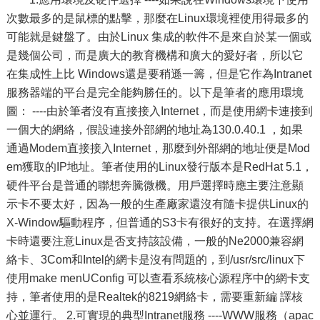
次數最多的是鼠標的點擊，那麼在Linux環境裡使用得最多的
可能就是鍵盤了。由於Linux 集成的軟件不是來自於某一個或
是幾個公司，而是廣大的教育機構和廣大的愛好者，所以它
在集成性上比 Windows還是要稍遜一籌，但是它作為Intranet
服務器端的平台是完全能夠勝任的。以下是筆者的應用環境
圖： ----由於筆者沒有直接接入Internet，而是使用網卡連接到
一個大的網絡，假設連接外部網的地址為130.0.40.1 ，如果
通過Modem直接接入Internet，那麼到外部網的地址便是Mod
em獲取的IP地址。筆者使用的Linux發行版本是RedHat 5.1，
硬件平台是普通的聯想奔騰微機。用戶選擇時應主要注意顯
示卡不要太好，因為一般的生產廠家還沒有隨卡提供Linux的
X-Window驅動程序，但普通的S3卡有很好的支持。在選擇網
卡時還要注意Linux是否支持該設備，一般的Ne2000兼容網
絡卡、3Com和Intel的網卡是沒有問題的，到/usr/src/linux下
使用make menUConfig 可以查看系統核心源程序中的網卡支
持，筆者使用的是Realtek的8219網絡卡，需要重新編 譯核
心並運行。 2.可實現的典型Intranet服務 ----WWW服務（apac