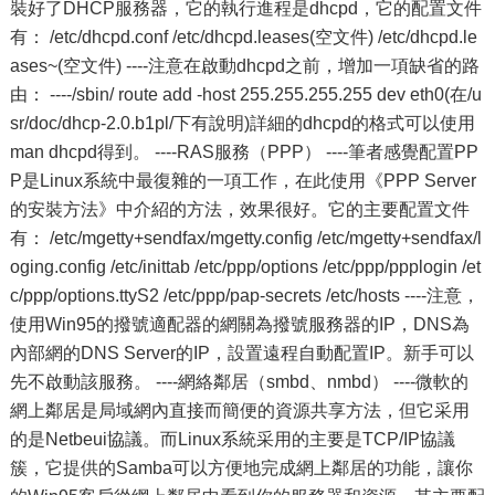
裝好了DHCP服務器，它的執行進程是dhcpd，它的配置文件
有： /etc/dhcpd.conf /etc/dhcpd.leases(空文件) /etc/dhcpd.le
ases~(空文件) ----注意在啟動dhcpd之前，增加一項缺省的路
由： ----/sbin/ route add -host 255.255.255.255 dev eth0(在/u
sr/doc/dhcp-2.0.b1pl/下有說明)詳細的dhcpd的格式可以使用
man dhcpd得到。 ----RAS服務（PPP） ----筆者感覺配置PP
P是Linux系統中最復雜的一項工作，在此使用《PPP Server
的安裝方法》中介紹的方法，效果很好。它的主要配置文件
有： /etc/mgetty+sendfax/mgetty.config /etc/mgetty+sendfax/l
oging.config /etc/inittab /etc/ppp/options /etc/ppp/ppplogin /et
c/ppp/options.ttyS2 /etc/ppp/pap-secrets /etc/hosts ----注意，
使用Win95的撥號適配器的網關為撥號服務器的IP，DNS為
內部網的DNS Server的IP，設置遠程自動配置IP。新手可以
先不啟動該服務。 ----網絡鄰居（smbd、nmbd） ----微軟的
網上鄰居是局域網內直接而簡便的資源共享方法，但它采用
的是Netbeui協議。而Linux系統采用的主要是TCP/IP協議
簇，它提供的Samba可以方便地完成網上鄰居的功能，讓你