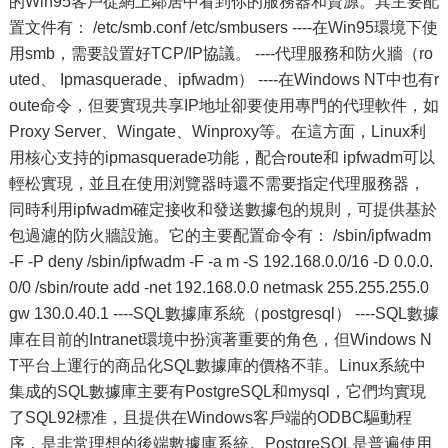
的Win95客戶從網上鄰居中看到你的服務器和資源。其主要配
置文件有： /etc/smb.conf /etc/smbusers ----在Win95環境下使
用smb，需要設置好TCP/IP協議。 ----代理服務和防火牆（ro
uted、 Ipmasquerade、ipfwadm） ----在Windows NT中也有r
oute命令，但要實現共享IP地址卻要使用專門的代理軟件，如
Proxy Server、Wingate、Winproxy等。在這方面，Linux利
用核心支持的ipmasquerade功能，配合route和 ipfwadm可以
輕松實現，並且在使用浏覽器時還不需要指定代理服務器，
同時利用ipfwadm確定接收和發送數據包的規則，可提供基於
包過濾的防火牆設施。它的主要配置命令有： /sbin/ipfwadm
-F -P deny /sbin/ipfwadm -F -a m -S 192.168.0.0/16 -D 0.0.0.
0/0 /sbin/route add -net 192.168.0.0 netmask 255.255.255.0
gw 130.0.40.1 ----SQL數據庫系統（postgresql） ----SQL數據
庫在目前的Intranet環境中扮演著重要的角色，但Windows N
T平台上運行的商品化SQL數據庫的價格不菲。Linux系統中
集成的SQL數據庫主要有PostgreSQL和mysql，它們均實現
了SQL92標准，且提供在Windows客戶端的ODBC驅動程
序，是非常理想的後端數據庫系統。PostgreSQL是普遍使用