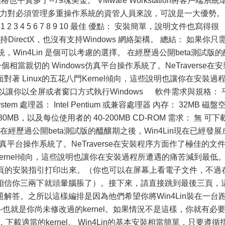
格也平實多了--79塊美金。 VMware Workstation將客戶端系統
的能力對必須管理多重操作系統的資管人員來說，可說是一大優勢。
 評分: 1 2 3 4 5 6 7 8 9 10 最佳 優點： 安裝簡單，說明文件也寫得很
irectX，也沒有支持Windows 網絡架構。 總結： 如果你只
，Win4Lin 是個可以考慮的選擇。 在經歷過公開beta測試版的
個相當親切的 Windows仿真平台操作系統了。NeTraverse在安
著 Linux的五花八門Kernel傾向，這些說明也讓你在安裝過
 可以讓你以全屏或者窗口方式執行Windows 軟件需求與規格： 
dow System 處理器： Intel Pentium 或兼容處理器 內存： 32MB 磁盤
130MB，以及每位使用者的 40-200MB CD-ROM 需求： 無 可下
in 2.0 在經歷過公開beta測試版的醞釀期之後，Win4Lin現在已經發展
仿真平台操作系統了。NeTraverse在安裝程序方面作了極佳的文
門Kernel傾向，這些說明也讓你在安裝過程所遭遇的痛苦減到最低
把13頁的安裝指引打印出來。（你也可以在屏幕上看電子文件，不過
相信你三兩下就頭暈腦脹了）。接下來，請直接跳到最後三頁，
解答。之所以這樣編排是因為他們希望你將Win4Lin裝在一台
始的--也就是你尚未修改過的kernel。如果情況不是這樣，你就有必
個站一趟，下載適當的kernel。 Win4Lin的基本安裝相當簡單，只要遵循