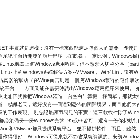
者: CNET 事實就是這樣：沒有一樣東西能滿足每個人的需要，即使是L
ux為系統平台所開發的應用程序已在市場占一定比例，Windows操
ux機器上跑Windows應用程序，但不想涉入切割分區（partit
x上的Windows系統解決方案--VMware， Win4Lin，還有Wi
仿真器的幫助（在Wine而言則是一個與Windows兼容的運作層
系統平台，一方面又能在需要時調出Windows應用程序來使用。 
inux彼此兼容就像把Windows灌進一台空白計算機一樣簡單，那就太
僻，感謝老天，還好沒有一個達到恐怖的困難境界，而且他們大
的工作表現。 別忘記最顯而易見的事實：這三款軟件除了Win
必須備份一份Windows光盤--95或98皆可，還有一份你想執行
Wine和VMware都只提供系統平台，並不提供軟件。而且，雖然Li
作得很好，Windows可從來就不節省系統資源的。安裝Window