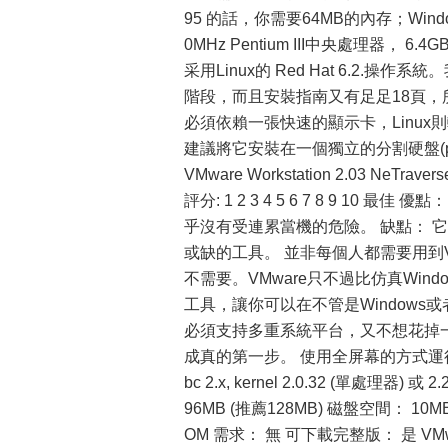
95 的話，你需要64MB的內存；Win
0MHz Pentium III中央處理器， 6.4G
采用Linux的 Red Hat 6.2.操
階段，而且安裝指南又有足足18頁，所
必須依賴一張快速的顯示卡，Linux
建議將它安裝在一個獨立的分割硬盤(pa
VMware Workstation 2.03 NeTrave
評分: 1 2 3 4 5 6 7 8 9 10
乎沒有受連累當機的危險。 缺點： 它
或缺的工具。 並非每個人都需要用到
不需要。VMware只不過比仿真Wi
工具，讓你可以在不管是Windows
必須支持多重系統平台，又不想花掉一
成真的第一步。 使用全屏幕的方式運行VM
bc 2.x, kernel 2.0.32 (單處理器)
96MB (推薦128MB) 磁盤空間： 1
OM 需求： 無 可下載完整版： 是 VMwa