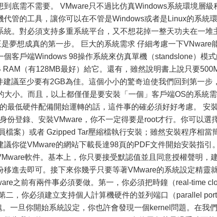
底需不需要。 VMware只不過比仿真Windows系統環境層級
管的工具，讓你可以在不管是Windows或者是Linux的系統
系統。對必須支持多重系統平台，又不想花掉一整天功夫在一堆
正是夢想成真的第一步。 巨大的系統需求 仔細考慮一下VNware
端Windows 98操作系統來仿真單機（standslone）模
 RAM（有128MB最好）給它。還有，雖然說明書上說只要500
件建議至少要有2GB為佳。這個小小的驚奇迫使我們回到第一步
分割區的大小。而且，以上都僅僅是要安裝「一個」客戶端OS的系統需
傳統的最低硬件配備開始運轉的話，這件事的確必須好好考慮。 安
份登錄、安裝VMware，你不一定得要是root才行。你可以選
案）或者 Gzipped Tar壓縮檔執行安裝；雖然安裝程序相當
你從VMware的網站下載長達98頁的PDF文件開始安裝指引
Mware軟件。基本上，你只要接受默認值並且同意授權聲明，
移進去即可。接下來你幾乎只要等著VMware的系統設定精靈
re之前有兩件事必須要做。第一，你必須把時鐘（real-time clo
第二，你必須建立支持個人計算機硬件的並列端口（parallel port
模塊。一旦你開始系統設定，你也許會發現一個kernel問題。在我