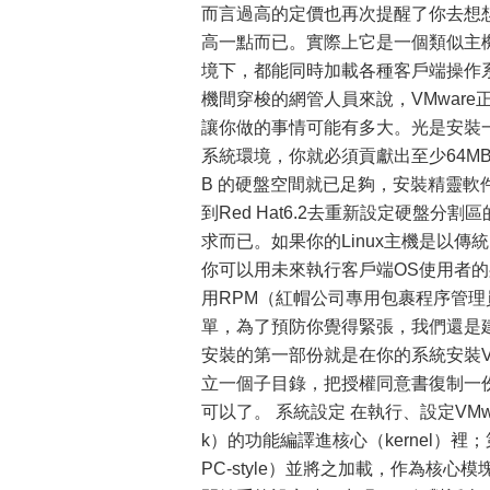
而言過高的定價也再次提醒了你去想想到
高一點而已。實際上它是一個類似主機代
境下，都能同時加載各種客戶端操作
機間穿梭的網管人員來說，VMware
讓你做的事情可能有多大。光是安裝一個客戶
系統環境，你就必須貢獻出至少64MB
B 的硬盤空間就已足夠，安裝精靈軟
到Red Hat6.2去重新設定硬盤
求而已。如果你的Linux主機是以
你可以用未來執行客戶端OS使用者的身
用RPM（紅帽公司專用包裹程序管理員檔
單，為了預防你覺得緊張，我們還是建議
安裝的第一部份就是在你的系統安裝V
立一個子目錄，把授權同意書復制一份
可以了。 系統設定 在執行、設定VMwa
k）的功能編譯進核心（kernel）裡；
PC-style）並將之加載，作為核心