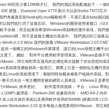
dows 98則至少要128MB才行。 我們的測試系統配備如下：一個8
B IDE 硬盤，Diamond Viper V770 顯示卡以及Nvidia TNT2芯片
作系統。我們考慮過安裝Nvidia的Linux驅動程序，不過它還在beta測試版
以我們就打消了這個念頭。 Windows的圖形使用者接口（GUI
則較不依賴；而且如果你希望Windows有顛峰的運作表現，我們
rtition)裡，而不是虛擬主機或仿真器中。 我們測試的三個產品
rse Win4Lin 2.0 Wine 我們的推薦 VMware Workstation 2.03 CNE
 最佳 優點： 提供一個獨立的Windows作業環境，讓它的Linux母體主機平
太貴了。 總結： 對跨平台應用程序管理來說，VMware是個不
VMware，而它相對而言過高的定價也再次提醒了你去想想到底
ndows系統環境層級稍高一點而已。實際上它是一個類似主機代管
或者是Linux的系統環境下，都能同時加載各種客戶端操作系統。
整天功夫在一堆主機間穿梭的網管人員來說，VMware正是夢
ware, 效率更好。 軟件需求與規格： 平台： Linux 帶有gl
 或 2.2.x (SMP) 處理器： Pentium-266 或兼容內存； AMD-K6-2 內存
0MB 加上給次操作系統以及應用軟件使用的500MB (推薦2GB ) CD-
re Workstation 2.03 並非每個人都需要用到VMware，而它相