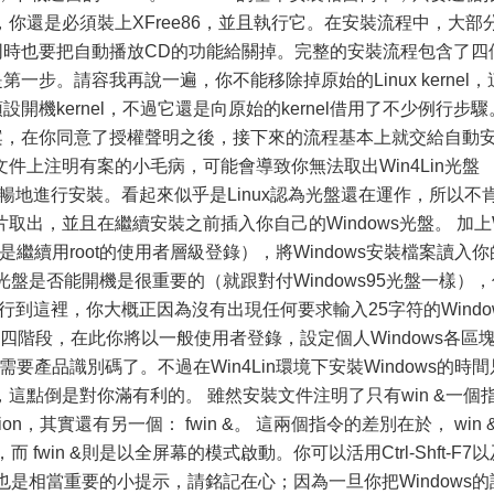
你還是必須裝上XFree86，並且執行它。在安裝流程中，大部
，同時也要把自動播放CD的功能給關掉。完整的安裝流程包含了四
l乃是第一步。請容我再說一遍，你不能移除掉原始的Linux kernel，
設開機kernel，不過它還是向原始的kernel借用了不少例行步驟
序檔案，在你同意了授權聲明之後，接下來的流程基本上就交給自動
件上注明有案的小毛病，可能會導致你無法取出Win4Lin光盤
法順暢地進行安裝。看起來似乎是Linux認為光盤還在運作，所以不
取出，並且在繼續安裝之前插入你自己的Windows光盤。 加上
還是繼續用root的使用者層級登錄），將Windows安裝檔案讀入你
s光盤是否能開機是很重要的（就跟對付Windows95光盤一樣）
進行到這裡，你大概正因為沒有出現任何要求輸入25字符的Windo
四階段，在此你將以一般使用者登錄，設定個人Windows各區
需要產品識別碼了。不過在Win4Lin環境下安裝Windows的時間
這點倒是對你滿有利的。 雖然安裝文件注明了只有win &一個
ession，其實還有另一個： fwin &。 這兩個指令的差別在於， win 
 fwin &則是以全屏幕的模式啟動。你可以活用Ctrl-Shft-F7以
換。這也是相當重要的小提示，請銘記在心；因為一旦你把Windows的