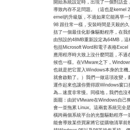
開始系統設定時，出現了一個對話盒，警告我們
導致內存不足問題。（這也是kernel 2
ernel的升級版，不過如果它能再早
98 跟往常一樣，安裝時間是天殺的久；
括了一個最佳化影像驅動程序，在我
由預設的48MB重新設定為64MB，這
包括Microsoft Word和電子表格Ex
應用程序時大致上沒什麼問題，不過
候也一樣。在VMware之下，Win
也就是把它置入Windows本身的
就會啟動了。）我們一做這項改變，畫
運作起來也讓你覺得跟Windows窗口
為... 速度非常慢。同樣地，我們也沒
面罷：由於VMware在Windows
會一並拖累 Linux。這兩套系統完
橫跨兩個系統平台的光盤驅動程序一並毀掉）
能會導致某些買家將它從購物清單前幾名給