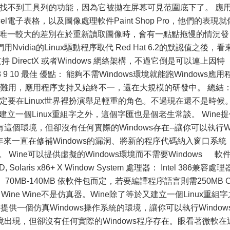
能會找不到工具列的功能，因為它被拋在屏幕可見范圍底下了。 應
el電子表格，以及圖像處理軟件Paint Shop Pro，他們的表現就
樣。 唯一較大的差別在於重新讀取圖像時，會有一點點拖慢的情況發
idia的Linux驅動程序取代 Red Hat 6.2的默認值之後，看
 DirectX 或者Windows 網絡架構，不過它倒是可以連上因特
 6 7 8 9 10 最佳 優點： 能夠不需Windows環境就能跑Windows應用
很難用，應用程序支持又始終不一，還在大規模的研發中。 總結
向注定要在Linux世界裡扮演舉足輕重的角色。不過現在還不是時候
於建立一個Linux重組字之外，這個字匯也是個老生常談。 Wine
-有這個環境，但卻沒有任何實際的Windows存在--讓你可以執行W
年來一直在修補Windows的漏洞、將新的程序代碼納入窗口系統
 Wine可以提供虛擬的Windows環境而不需要Windows 軟
 Solaris x86+ X Window System 處理器： Intel 386兼容處理
間： 70MB-140MB 依軟件包而定，若要編譯程序語言則需250MB 
 Wine Wine不是仿真器。Wine除了等於又建立一個Linux重組字
提供一個仿真Windows操作系統的環境，讓你可以執行Window
出現，但卻沒有任何實際的Windows程序存在。眼看著微軟在