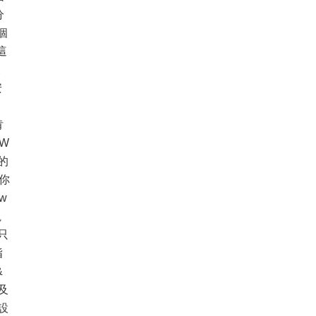
分
個
這
。
安
肯
W
的
，你
w
塊
只
指
&
及
設