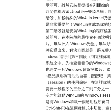
示即可。雖然安裝是從指令列開始的，
時間你都必須以root身份登陸系統
階段，加載特殊的Win4Lin kerne
是非常重要的！Win4Lin會成為你的預
第二階段就是安裝Win4Lin的程
裝即可。在本階段的最後會有個說明文
片、無法插入 Windows光盤，無
將它退出來。解決方案就是，將光盤片
indows 進行到第三階段（到這裡你
系統之中。先檢查看看你的Window
也需要一片Windows 軟盤開機片。
s產品識別碼而沾沾自喜，醒醒吧！第
（session）的使用偏好，在這裡你就
需要一般程序的三分之二到二分之一，
令才能啟動Win4Lin的 Windows s
是將Windows加載一個應用程序窗口，而
Ctrl-Shft-F8在這兩種模式中切