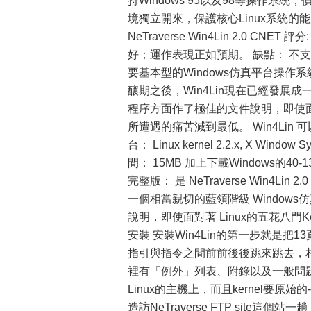
持Windows 95以及98等操作系統，價
境獨立開來，保護核心Linux系統
NeTraverse Win4Lin 2.0 CNET
好；運作表現正如預期。 缺點： 不支持D
要基本型的Windows仿真平台操作系統
釀期之後，Win4Lin現在已經發展成一
程序方面作了極佳的文件說明，即使面對
所遭遇的痛苦減到最低。 Win4Lin
台： Linux kernel 2.2.x, X Win
間： 15MB 加上下載Windows的40-
完整版： 是 NeTraverse Win4L
一個相當親切的藍領階級 Windows
說明，即使面對著 Linux的五花八
安裝 安裝Win4Lin的第一步就是
指引與指令之間前前後後跳來跳去，
裡有「例外」列表、附錄以及一般問題
Linux的主機上，而且kernel要原
造訪NeTraverse FTP site這