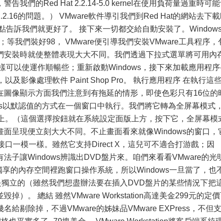
的Red Hat 2.2.14-5.0 kernel在使用負荷量過重時可
.2.16的問題。） VMware軟件導引我們到Red Hat的網站去下載
一點告訴我們就更好了。 接下來一切都交給自動安裝了。Window
等我們裝好98， VMware便引導我們安裝VMware工具程序，
們安裝時就使整體表現大大不同。我們透過下拉式選單將可用內
樣可以使運作順暢些；重新啟動Windows，接下來加載應用程序-
cel，以及影像處理軟件 Paint Shop Pro。 執行應用程序 在執行這
在圖像顯示方面我們注意到有拖延的情形，即使色彩只有16位的
dows以默認值的方式在一個窗口中執行。我們將它轉為全屏幕模式
主機上。（這個選擇按鈕就在系統設定面版上方，按下它，全屏幕模
面呈現便立刻大大不同。不止畫面看來就像Windows的窗口，
接口一模一樣。雖然它支持Direct X，這兒可不適合打游戲；因
有法子讓Windows辨識出DVD盤片來。咱們來看看VMware的光
自己獨享的內存空間裡跑窗口操作系統，所以Windows一旦當了，也
全是獨立的（雖然我們想盡辦法要在插入DVD盤片的某些情況下把
。 總結 雖然VMware Workstation高達美金299元的定
剔除掉，不過VMware的姊妹品VMware EXPress，不但