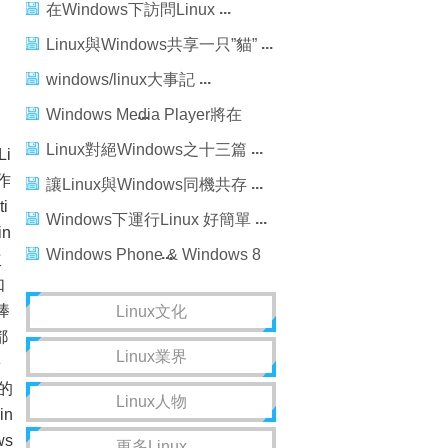
在Windows下訪問Linux
Linux與Windows共享一只”貓”
windows/linux大事記
Windows Media Player將在
Linux上運行
Linux對絕Windows之十三篇
i
作
讓Linux與Windows同機共存
i
Windows下運行Linux 好簡單
n
Windows Phone & Windows 8
次
如
Push Notification from
棒
Linux文化
Windows Azure
都
Linux業界
e
的
Linux人物
n
s
更多Linux