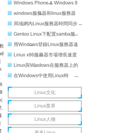
Windows過程
Windows Phone & Windows 8
Push Notification from
windows服務器和linux服務器
Windows Azure
ftp取數腳本
局域網內Linux服務器時間同步
Gentoo Linux下配置samba服
務器使Linux與Windows共享
用Windows登錄Linux服務器遠
軟
nd
程桌面
Linux x86服務器市場增長速度
服
超Windows
Linux與Windows在服務器上的
k
應用比較
在Windows中使用Linux時
i
Linux與Windows的資源交互
9
Linux文化
c
Linux業界
.
服
Linux人物
鐘
建
更多Linux