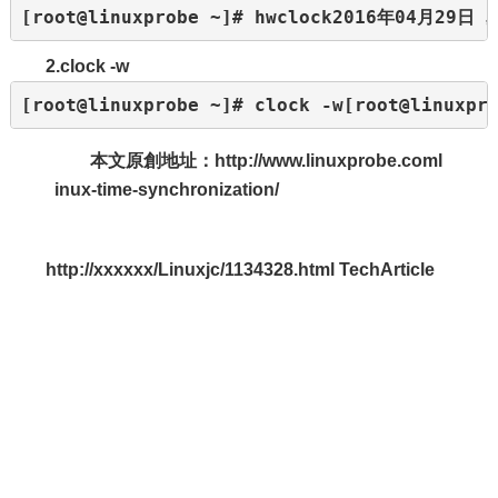
[root@linuxprobe ~]# hwclock2016年04月29日
2.clock -w
[root@linuxprobe ~]# clock -w[root@linuxpr
本文原創地址：http://www.linuxprobe.coml
inux-time-synchronization/
http://xxxxxx/Linuxjc/1134328.html TechArticle