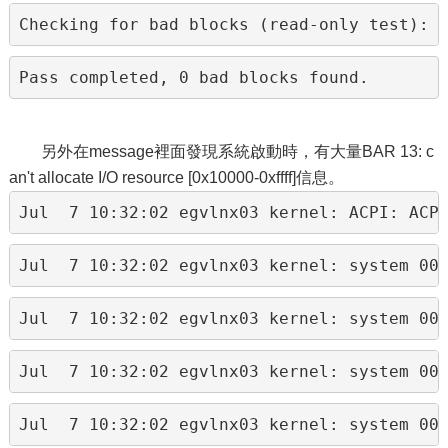
Checking for bad blocks (read-only test): 
Pass completed, 0 bad blocks found.
另外在message裡面發現系統啟動時，有大量BAR 13: c
an't allocate I/O resource [0x10000-0xffff]信息。
Jul  7 10:32:02 egvlnx03 kernel: ACPI: ACP
Jul  7 10:32:02 egvlnx03 kernel: system 00
Jul  7 10:32:02 egvlnx03 kernel: system 00
Jul  7 10:32:02 egvlnx03 kernel: system 00
Jul  7 10:32:02 egvlnx03 kernel: system 00