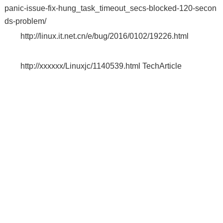
panic-issue-fix-hung_task_timeout_secs-blocked-120-secon
ds-problem/
http://linux.it.net.cn/e/bug/2016/0102/19226.html
http://xxxxxx/Linuxjc/1140539.html TechArticle