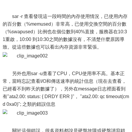
sar -r 查看發現這一段時間的內存使用情況，已使用內存
的百分數（%memused）非常高，已使用交換空間的百分數
（%swapused）比例也在個位數到40%直接，服務器在10:3
1重啟，10:00 到10:30之間的數據沒有，不清楚什麼原因導
致。從這些數據也可以看出內存資源非常緊張。
另外也用sar -u查看了CPU，CPU使用率不高。基本正
常，當時忘記查看I/O和傳送速率的統計信息（現在去查看，
已經看不到昨天的數據了），另外在message日志裡面看到
有"ata2.00: status: { DRDY ERR }"， "ata2.00: qc timeout(cm
d 0xa0)"; 之類的錯誤信息
關於這個錯誤，很多資料都說是硬盤故障或硬盤讀寫錯