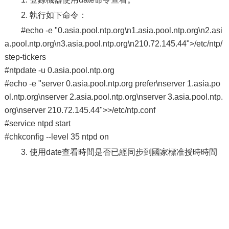
2. 執行如下命令：
#echo -e "0.asia.pool.ntp.org\n1.asia.pool.ntp.org\n2.asi
a.pool.ntp.org\n3.asia.pool.ntp.org\n210.72.145.44">/etc/ntp/
step-tickers
#ntpdate -u 0.asia.pool.ntp.org
#echo -e "server 0.asia.pool.ntp.org prefer\nserver 1.asia.po
ol.ntp.org\nserver 2.asia.pool.ntp.org\nserver 3.asia.pool.ntp.
org\nserver 210.72.145.44">>/etc/ntp.conf
#service ntpd start
#chkconfig --level 35 ntpd on
3. 使用date查看時間是否已經同步到國家標准授時時間