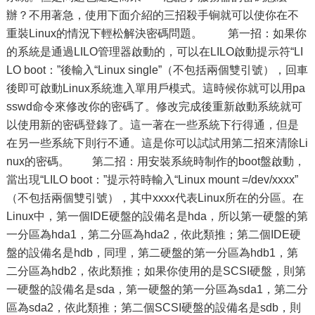
辦？不用著急，使用下面介紹的三招殺手锏就可以使你在不
重裝Linux的情況下輕松解決密碼問題。 第一招：如果你
的系統是通過LILO管理器啟動的，可以在LILO啟動提示符“LI
LO boot：”後輸入“Linux single”（不包括兩個雙引號），回車
後即可啟動Linux系統進入單用戶模式。這時候你就可以用pa
sswd命令來修改你的密碼了。修改完成後重新啟動系統就可
以使用新的密碼登錄了。這一著在一些系統下行得通，但是
在另一些系統下則行不通。這是你可以試試用第二招來清除Li
nux的密碼。 第二招：用安裝系統時制作的boot盤啟動，
當出現“LILO boot：”提示符時輸入“Linux mount =/dev/xxxx”
（不包括兩個雙引號），其中xxxx代表Linux所在的分區。在
Linux中，第一個IDE硬盤的設備名是hda，所以第一硬盤的第
一分區為hda1，第二分區為hda2，依此類推；第二個IDE硬
盤的設備名是hdb，同理，第二硬盤的第一分區為hdb1，第
二分區為hdb2，依此類推；如果你使用的是SCSI硬盤，則第
一硬盤的設備名是sda，第一硬盤的第一分區為sda1，第二分
區為sda2，依此類推；第二個SCSI硬盤的設備名是sdb，則