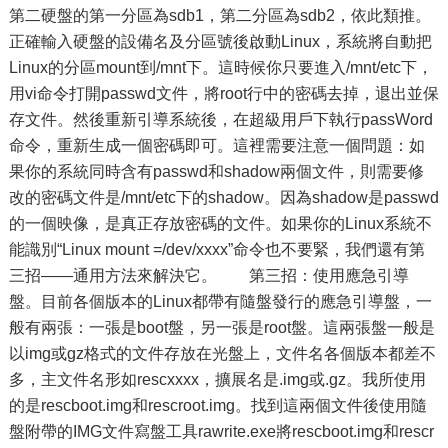
第二硬盤的第一分區為sdb1，第二分區為sdb2，依此類推。
正確輸入硬盤的設備名及分區號後啟動Linux，系統將自動把
Linux的分區mount到/mnt下。這時候你只要進入/mnt/etc下，
用vi命令打開passwd文件，將root行中的密碼去掉，退出並保
存文件。然後重新引導系統後，在超級用戶下執行passWord
命令，重新生成一個密碼即可。這裡需要注意一個問題：如
果你的系統同時含有passwd和shadow兩個文件，則需要修
改的密碼文件是/mnt/etc下的shadow。因為shadow是passwd
的一個映像，是真正存放密碼的文件。如果你的Linux系統不
能識別“Linux mount =/dev/xxxx”命令也不要緊，我們還有第
三招——通用方法來解決它。 第三招：使用應急引導
盤。目前各個版本的Linux都帶有隨盤發行的應急引導盤，一
般有兩張：一張是boot盤，另一張是root盤。這兩張盤一般是
以img或gz格式的文件存放在光盤上，文件名各個版本都差不
多，主文件名形如rescxxxx，擴展名是.img或.gz。我所使用
的是rescboot.img和rescroot.img。找到這兩個文件後使用隨
盤附帶的IMG文件寫盤工具rawrite.exe將rescboot.img和rescr