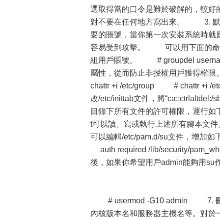
選取得當的口令是難於破解的，較好
對不要在任何地方寫出來。 3. 
要的賬號，當你第一次安裝系統時就應
容易受到攻擊。 可以用下面的命令
組用戶賬號。 # groupdel us
屬性，從而防止非授權用戶獲得權限。 # chat
chattr +i /etc/group # chat
改/etc/inittab文件，將“ca::ctrlaltdel
目錄下所有文件的許可權限，運行如下命令： # 
t可以讀、寫或執行上述所有腳本文件
可以編輯/etc/pam.d/su文件，增加如下兩行： 
auth required /lib/security
後，如果你希望用戶admin能夠用su
# usermod -G10 admi
內核版本名和服務器主機名等。對於