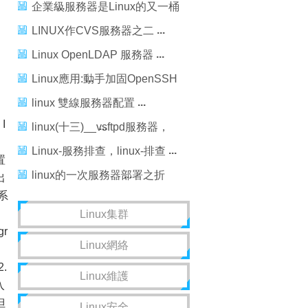
windows
企業級服務器是Linux的又一桶
金嗎
LINUX作CVS服務器之二
Linux OpenLDAP 服務器
Linux應用:動手加固OpenSSH
服務器(圖)
linux 雙線服務器配置
I
linux(十三)__vsftpd服務器，
linux__vsftpd
Linux-服務排查，linux-排查
置
linux的一次服務器部署之折
出
系
騰，linux部署折騰
Linux集群
gr
Linux網絡
。
.
Linux維護
入
但
Linux安全