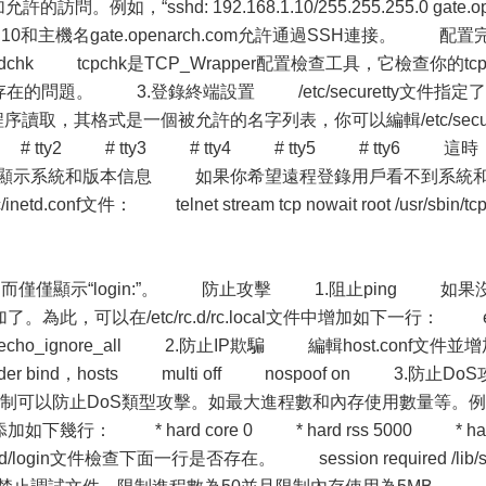
的訪問。例如，“sshd: 192.168.1.10/255.255.255.0 gate.o
68.1.10和主機名gate.openarch.com允許通過SSH連接。 配置
dchk tcpchk是TCP_Wrapper配置檢查工具，它檢查你的tc
存在的問題。 3.登錄終端設置 /etc/securetty文件指定了
ogin程序讀取，其格式是一個被允許的名字列表，你可以編輯/etc/secu
 tty2 # tty3 # tty4 # tty5 # tty6 這時
.避免顯示系統和版本信息 如果你希望遠程登錄用戶看不到系統
nf文件： telnet stream tcp nowait root /usr/sbin/tc
，而僅僅顯示“login:”。 防止攻擊 1.阻止ping 如果
為此，可以在/etc/rc.d/rc.local文件中增加如下一行： 
icmp_echo_ignore_all 2.防止IP欺騙 編輯host.conf文件並
ind，hosts multi off nospoof on 3.防止DoS
可以防止DoS類型攻擊。如最大進程數和內存使用數量等。例
onf中添加如下幾行： * hard core 0 * hard rss 5000 * ha
/login文件檢查下面一行是否存在。 session required /lib/s