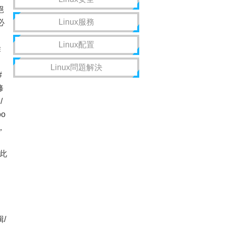
絕
Linux服務
必
Linux配置
除
Linux問題解決
#
修
/
o
，
g
。此
、
/