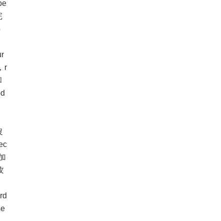
pe
完
p
r
，r
和
pd
沒
ec
增加
攻
rd
e