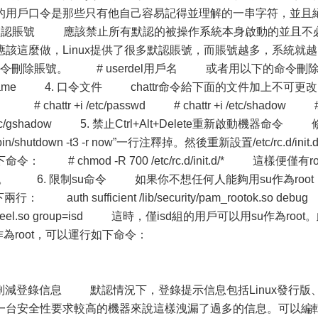
的用戶口令是那些只有他自己容易記得並理解的一串字符，並且
默認賬號 應該禁止所有默認的被操作系統本身啟動的並且不
該這麼做，Linux提供了很多默認賬號，而賬號越多，系統就越
刪除賬號。 # userdel用戶名 或者用以下的命令刪
ername 4. 口令文件 chattr命令給下面的文件加上不可更改
tr +i /etc/passwd # chattr +i /etc/shadow 
tr +i /etc/gshadow 5. 禁止Ctrl+Alt+Delete重新啟動機器命令 
:/sbin/shutdown -t3 -r now”一行注釋掉。然後重新設置/etc/rc.d/init.d
chmod -R 700 /etc/rc.d/init.d/* 這樣便僅有ro
。 6. 限制su命令 如果你不想任何人能夠用su作為root
auth sufficient /lib/security/pam_rootok.so debu
/pam_wheel.so group=isd 這時，僅isd組的用戶可以用su作為root
作為root，可以運行如下命令：
n 7. 刪減登錄信息 默認情況下，登錄提示信息包括Linux發行版
一台安全性要求較高的機器來說這樣洩漏了過多的信息。可以編輯