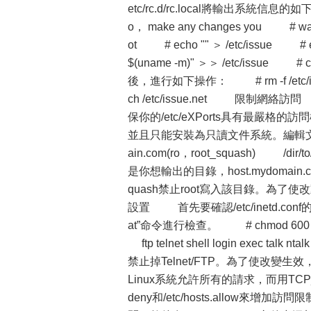
etc/rc.d/rc.local將輸出系統信息的如下行注釋
o， make any changes you # want to 
ot # echo "" ＞ /etc/issue # ech
$(uname -m)" ＞＞ /etc/issue # cp
後，進行如下操作： # rm -f /etc/issu
ch /etc/issue.net 限
保你的/etc/eXPorts具有最嚴
並且只能安裝為只讀文件系統。編輯文件/etc/
ain.com(ro，root_squash) /dir/to/
是你想輸出的目錄，host.mydomai
quash禁止root寫入該目錄。為了使改動生
設置 首先要確認/etc/inetd.co
at”命令進行檢查。 # chmod 600 /
ftp telnet shell login exec ta
禁止掉Telnet/FTP。為了使改變生效
Linux系統允許所有的請求，而用TCP_
deny和/etc/hosts.allow來增加訪