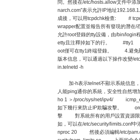
問。然後在/etc/hosts.allow文件中添加允許
narch.com”表示允許IP地址192.1
成後，可以用tcpdchk檢查: # tcp
wrapper配置並報告所有發現的潛在/
允許root登錄的tty設備，由/bin/l
etty且注釋掉如下的行。 #tty1 #
oot僅可在tty1終端登錄。 4
版本信息，可以通過以下操作改變/etc/inetd.co
in.telnetd -h
加-h表示telnet不顯示系統信息
人能ping通你的系統，安全性自然增加了。
ho 1 ＞/proc/sys/net/ipv4/ 
如下幾行來防止IP欺騙攻擊。 order b
擊 對系統所有的用戶設置資源限制
如，可以在/etc/security/limits.c
nproc 20 然後必須編輯/etc/pam.d