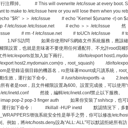
掉。 # This will overwrite /etc/issue at every boot. S
make to /etc/issue here or you will lose them when you re
o "$R" ＞＞ /etc/issue # echo "Kernel $(uname -r) on $
 -f /etc/issue /etc/issue.net # echo ＞＞ /etc/issue 然
e # rm -f /etc/issue.net # toUCh /etc/issue # t
制網絡訪問 1.NFS訪問 如果你使用NFS網絡文件系統服務，應該
格的訪問權限設置，也就是意味著不要使用任何通配符、不允許root寫權
exports並加入如下兩行。 /dir/to/export host1.mydo
export host2.mydomain.com(ro，root_squash) /dir/to/expo
n.com是登錄這個目錄的機器名，ro意味著mount成只讀系統，root_
效，運行如下命令。 # /usr/sbin/exportfs -a 2.Inet
nf的所有者是root，且文件權限設置為600。設置完成後，可以使用“s
etc/inetd.conf 然後，編輯/etc/inetd.conf禁止以下服務
lk ntalk imap pop-2 pop-3 finger auth 如果你安裝了ssh/scp，也
，運行如下命令： #killall -HUP inetd 默認情況下，多
WRAPPERS增強系統安全性是舉手之勞，你可以修改/etc/host
問限制。例如，將/etc/hosts.deny設為“ALL: ALL”可以默認拒絕所有訪