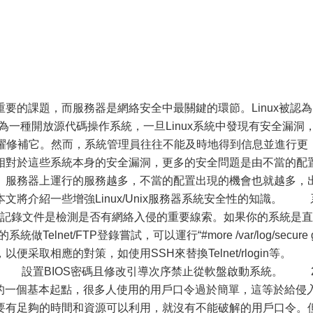
的課題，而服務器是網絡安全中最關鍵的環節。Linux被認為
，作為一種開放源代碼操作系統，一旦Linux系統中發現有安全漏洞，
者會踴躍修補它。然而，系統管理員往往不能及時地得到信息並進行更
相對於這些系統本身的安全漏洞，更多的安全問題是由不當的配
。服務器上運行的服務越多，不當的配置出現的機會也就越多，
文將介紹一些增強Linux/Unix服務器系統安全性的知識。 
記錄文件是檢測是否有網絡入侵的重要線索。如果你的系統是直
Telnet/FTP登錄嘗試，可以運行“#more /var/log/secure 
攻擊，以便采取相應的對策，如使用SSH來替換Telnet/rlogin等
全 設置BIOS密碼且修改引導次序禁止從軟盤啟動系統。 2
全的一個基本起點，很多人使用的用戶口令過於簡單，這等於給侵
要有足夠的時間和資源可以利用，就沒有不能破解的用戶口令。