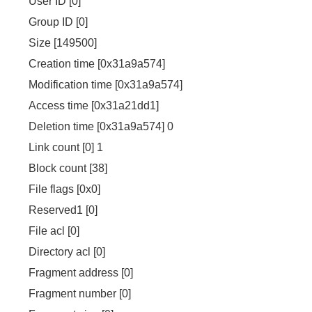
User ID [0]
Group ID [0]
Size [149500]
Creation time [0x31a9a574]
Modification time [0x31a9a574]
Access time [0x31a21dd1]
Deletion time [0x31a9a574] 0
Link count [0] 1
Block count [38]
File flags [0x0]
Reserved1 [0]
File acl [0]
Directory acl [0]
Fragment address [0]
Fragment number [0]