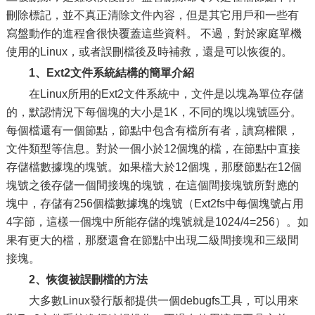
刪除標記，並不真正清除文件內容，但是其它用戶和一些有
寫盤動作的進程會很快覆蓋這些資料。 不過，對於家庭單機
使用的Linux，或者誤刪檔後及時補救，還是可以恢復的。
1、Ext2文件系統結構的簡單介紹
在Linux所用的Ext2文件系統中，文件是以塊為單位存儲
的，默認情況下每個塊的大小是1K，不同的塊以塊號區分。
每個檔還有一個節點，節點中包含有檔所有者，讀寫權限，
文件類型等信息。對於一個小於12個塊的檔，在節點中直接
存儲檔數據塊的塊號。如果檔大於12個塊，那麼節點在12個
塊號之後存儲一個間接塊的塊號，在這個間接塊號所對應的
塊中，存儲有256個檔數據塊的塊號（Ext2fs中每個塊號占用
4字節，這樣一個塊中所能存儲的塊號就是1024/4=256）。如
果有更大的檔，那麼還會在節點中出現二級間接塊和三級間
接塊。
2、恢復被誤刪檔的方法
大多數Linux發行版都提供一個debugfs工具，可以用來