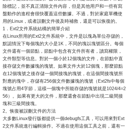
除標記，並不真正清除文件內容，但是其他用戶和一些有寫
盤動作的進程會很快覆蓋這些數據。不過，對於家庭單機使
用的Linux，或者誤刪文件後及時補救，還是可以恢復的。
1．Ext2文件系統結構的簡單介紹
在Linux所用的Ext2文件系統中，文件是以塊為單位存儲的，
默認情況下每個塊的大小是1K，不同的塊以塊號區分。每個
文件還有一個節點，節點中包含有文件所有者，讀寫權限，
文件類型等信息。對於一個小於12個塊的文件，在節點中直
接存儲文件數據塊的塊號。如果文件大於12個塊，那麼節點
在12個塊號之後存儲一個間接塊的塊號，在這個間接塊號所
對應的塊中，存儲有256個文件數據塊的塊號（Ext2fs中每個
塊號占用4字節，這樣一個塊中所能存儲的塊號就是1024/4=2
56）。如果有更大的文件，那麼還會在節點中出現二級間接
塊和三級間接塊。
2。恢復被誤刪文件的方法
大多數Linux發行版都提供一個debugfs工具，可以用來對Ext
2文件系統進行編輯操作。不過在使用這個工具之前，還有一