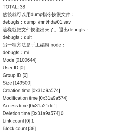
TOTAL: 38
然後就可以用dump指令恢復文件：
debugfs：dump /mnt/hda/01.sav
這樣就把文件恢復出來了。退出debugfs：
debugfs：quit
另一種方法是手工編輯inode：
debugfs：mi
Mode [0100644]
User ID [0]
Group ID [0]
Size [149500]
Creation time [0x31a9a574]
Modification time [0x31a9a574]
Access time [0x31a21dd1]
Deletion time [0x31a9a574] 0
Link count [0] 1
Block count [38]