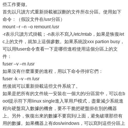
些工作要做。
首先以只讀方式重新掛載被誤刪的文件所在分區。使用如下
命令：（假設文件在/usr分區）
mount –r –n –o remount /usr
-r表示只讀方式掛載；-n表示不寫入/etc/mtab，如果是恢復/et
c上的文件，就加上這個參數。如果系統說xxx partion busy，
可以用fuser命令查看一下是哪些進程使用這個分區上的文
件：
fuser –v –m /usr
如果沒有什麼重要的進程，用以下命令停掉它們：
fuser -k –v –m /usr
然後就可以重新掛載這些文件系統了。
如果是把所有的文件統一安裝在一個大的/分區當中，可以在b
oot提示符下用linux single進入單用戶模式，盡量減少系統進
程向硬盤寫入數據的機會，要不干脆把硬盤掛在別的機器
上。另外，恢復出來的數據不要寫到/上面，避免破壞那些有
用的數據。如果機器上有dos/windows，可以寫到這些分區上