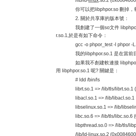
/lib/ld-
linux
.so.2 (0x0084600
你可以把libphpor.so 刪
2. 關於共享庫的版本號：
我創建了一個so文件 libphpor.
r.so.1,於是有如下命令：
gcc -o phpor_test -l phpor -L.
我的libphpor.so.1 是在當前
如果我不創建軟連接 libphpor.
用 libphpor.so.1 呢? 關鍵是：
# ldd /bin/ls
librt.so.1 => /lib/tls/librt.so.
libacl.so.1 => /lib/libacl.so.1
libselinux.so.1 => /lib/libsel
libc.so.6 => /lib/tls/libc.so.6
libpthread.so.0 => /lib/tls/lib
/lib/ld-linux.so.2 (0x0084600