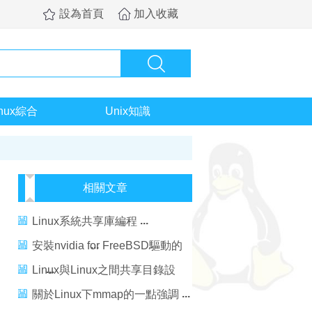
設為首頁
加入收藏
inux綜合
Unix知識
相關文章
Linux系統共享庫編程
安裝nvidia for FreeBSD驅動的
一點兒注解
Linux與Linux之間共享目錄設
置
關於Linux下mmap的一點強調