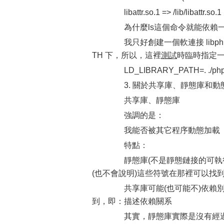
libattr.so.1 => /lib/libattr.so.
為什麼ls這個命令就能依賴一
我只好創建一個軟連接 libphpor.s
TH 下，所以，這裡
測試
時臨時指定
LD_LIBRARY_PATH=. ./phpo
3. 關於共享庫、靜態庫和動
共享庫、靜態庫
強調的是：
我能否被其它程序動態加載
特點：
靜態庫(不是靜態鏈接的可執行
(也不會說明)這些符號在那裡可以找
共享庫可能(也可能不)依賴別
到，即：描述依賴關系
其實，靜態庫實際是沒有經過鏈