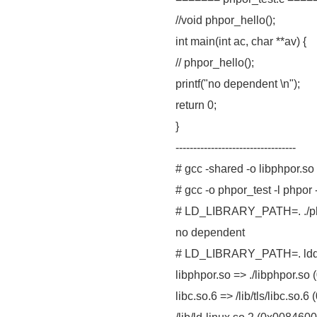
//void phpor_hello();
int main(int ac, char **av) {
// phpor_hello();
printf("no dependent \n");
return 0;
}
----------------------------------
# gcc -shared -o libphpor.so 
# gcc -o phpor_test -l phpor -
# LD_LIBRARY_PATH=. ./php
no dependent
# LD_LIBRARY_PATH=. ldd .
libphpor.so => ./libphpor.so 
libc.so.6 => /lib/tls/libc.so.6