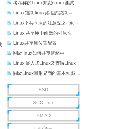
考考你的Linux知識(Linux測試
題)
Linux知識:linux路徑的認識
Linux下共享庫的注意點之-fpic
Linux 共享庫中函數的可見性
Linux共享庫位置配置
載
關於linux如何共享網絡中
Windows的共享文件
Linux,嵌入式Linux及實時Linux
，
的概念
關於Linux圖形界面的基本知識
BSD
SCO Unix
IBM AIX
Unix資訊