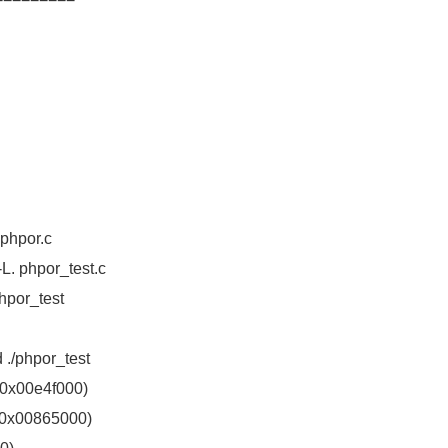
phpor.c
L. phpor_test.c
or_test
/phpor_test
(0x00e4f000)
 (0x00865000)