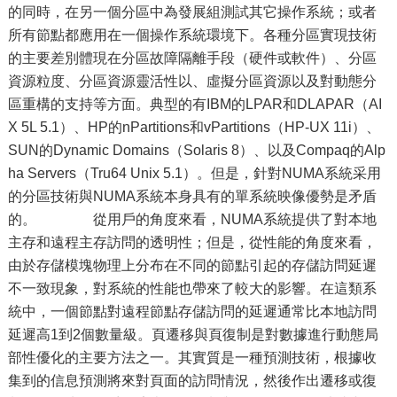
的同時，在另一個分區中為發展組測試其它操作系統；或者
所有節點都應用在一個操作系統環境下。各種分區實現技術
的主要差別體現在分區故障隔離手段（硬件或軟件）、分區
資源粒度、分區資源靈活性以、虛擬分區資源以及對動態分
區重構的支持等方面。典型的有IBM的LPAR和DLAPAR（AI
X 5L 5.1）、HP的nPartitions和vPartitions（HP-UX 11i）、
SUN的Dynamic Domains（Solaris 8）、以及Compaq的Alp
ha Servers（Tru64 Unix 5.1）。但是，針對NUMA系統采用
的分區技術與NUMA系統本身具有的單系統映像優勢是矛盾
的。 從用戶的角度來看，NUMA系統提供了對本地
主存和遠程主存訪問的透明性；但是，從性能的角度來看，
由於存儲模塊物理上分布在不同的節點引起的存儲訪問延遲
不一致現象，對系統的性能也帶來了較大的影響。在這類系
統中，一個節點對遠程節點存儲訪問的延遲通常比本地訪問
延遲高1到2個數量級。頁遷移與頁復制是對數據進行動態局
部性優化的主要方法之一。其實質是一種預測技術，根據收
集到的信息預測將來對頁面的訪問情況，然後作出遷移或復