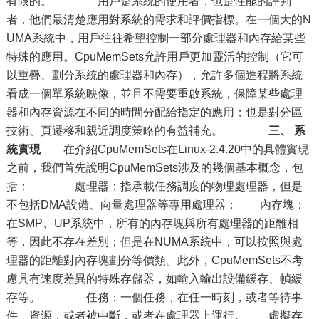
有限的。 用戶是系統的使用者，也是性能的評判
者，他們最清楚應用對系統的需求和評價指標。在一個大的N
UMA系統中，用戶往往希望控制一部分處理器和內存給某些
特殊的應用。CpuMemSets允許用戶更加靈活的控制（它可
以重疊、劃分系統的處理器和內存），允許多個進程將系統
看成一個單系統映像，並且不需要重啟系統，保障某些處理
器和內存資源在不同的時間分配給指定的應用；也是對分區
技術、頁遷移和親近調度策略的有益補充。
三、 系
統實現
在介紹CpuMemSets在Linux-2.4.20中的具體實現
之前，我們首先說明CpuMemSets涉及的幾個基本概念，包
括： 處理器：指承載任務調度的物理處理器，但是
不包括DMA設備、向量處理器等專用處理器； 內存塊：
在SMP、UP系統中，所有的內存塊與所有處理器的距離相
等，因此不存在差別；但是在NUMA系統中，可以按照與處
理器的距離對內存塊劃分等價類。此外，CpuMemSets不考
慮具有速度差異的特殊存儲器，如輸入輸出設備緩存、幀緩
存等。 任務：一個任務，在任一時刻，或者等待事
件、資源，或者被中斷，或者在處理器上運行。 虛擬存