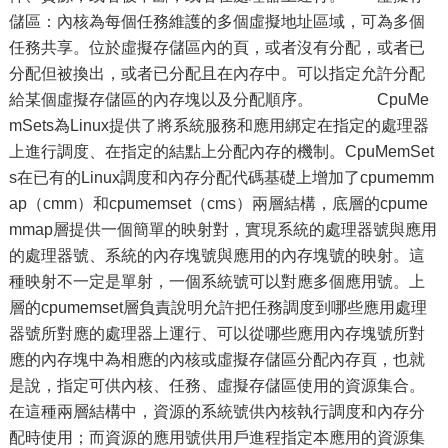
儲區：內核為每個任務維護的多個虛擬地址區域，可為多個
任務共享。位於虛擬存儲區內的頁，或者沒有分配，或者已
分配但被換出，或者已分配且在內存中。可以指定允許分配
給某個虛擬存儲區的內存塊以及分配順序。 CpuMe
mSets為Linux提供了將系統服務和應用綁定在指定的處理器
上進行調度、在指定的結點上分配內存的機制。CpuMemSet
s在已有的Linux調度和內存分配代碼基礎上增加了cpumemm
ap（cmm）和cpumemset（cms）兩層結構，底層的cpume
mmap層提供一個簡單的映射對，實現系統的處理器號與應用
的處理器號、系統的內存塊號與應用的內存塊號的映射。這
種映射不一定是單射，一個系統號可以對應多個應用號。上
層的cpumemset層負責說明允許把任務調度到哪些應用處理
器號所對應的處理器上運行、可以從哪些應用內存塊號所對
應的內存塊中為相應的內核或虛擬存儲區分配內存頁，也就
是說，指定可供內核、任務、虛擬存儲區使用的資源集合。
在這種兩層結構中，資源的系統號供內核執行調度和內存分
配時使用；而資源的應用號供用戶進程指定本應用的資源集