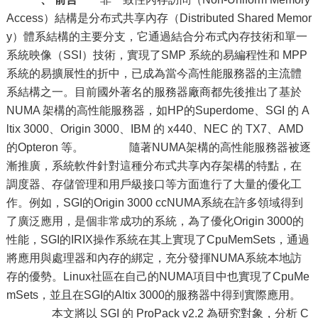
Access）結構是分布式共享內存（Distributed Shared Memor
y）體系結構的主要分支，它通過結合分布式內存技術和單一
系統映像（SSI）技術，實現了SMP 系統的易編程性和 MPP
系統的易擴展性的折中，已成為當今高性能服務器的主流體
系結構之一。目前國外著名的服務器廠商都先後推出了基於
NUMA 架構的高性能服務器，如HP的Superdome、SGI 的 A
ltix 3000、Origin 3000、IBM 的 x440、NEC 的 TX7、AMD
的Opteron 等。 隨著NUMA架構的高性能服務器被逐
漸推廣，系統軟件針對這種分布式共享內存架構的特點，在
調度器、存儲管理和用戶級接口等方面進行了大量的優化工
作。例如，SGI的Origin 3000 ccNUMA系統在許多領域得到
了廣泛應用，是個非常成功的系統，為了優化Origin 3000的
性能，SGI的IRIX操作系統在其上實現了CpuMemSets，通過
將應用與處理器和內存的綁定，充分發揮NUMA系統本地訪
存的優勢。Linux社區在自己的NUMA項目中也實現了CpuMe
mSets，並且在SGI的Altix 3000的服務器中得到實際應用。
本文將以 SGI 的 ProPack v2.2 為研究對象，分析 C