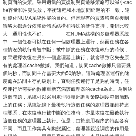
制頁面的決策。采用適當的頁復制與頁遷移策略可以減小cac
he容量和沖突失效，平衡遠程和本地訪問延遲的不一致，達
到優化NUMA系統性能的目的。但是現有的頁遷移與頁復制
策略大都過分依賴於體系結構和特殊的硬件支持，開銷比較
大，通用性也不好。 在NUMA結構的多處理器系統
中，一個任務可以在任何一個處理器上運行，然而任務在各
種情況的執行會被中斷；被中斷的任務在恢復執行的時候，
如果選擇恢復在另外一個處理器上執行，就會導致它失去原
有的處理器cache數據。我們知道，訪問cache數據只需要幾
個納秒，而訪問主存需要大約50納秒。這時處理器運行的速
度處在訪問主存的級別上，直到任務運行了足夠的時間，任
務運行所需要的數據重新充滿該處理器的cache為止。為解決
這個問題，系統可以采用處理器親近調度策略調度每個節點
上的任務：系統記錄下最後執行這個任務的處理器並維持這
種關系，在恢復執行被中斷的任務時，盡量恢復在最後執行
這個任務的處理器上執行。但是，由於應用程序的特點各有
不同，而且工作集具有動態屬性，處理器親近調度的作用是