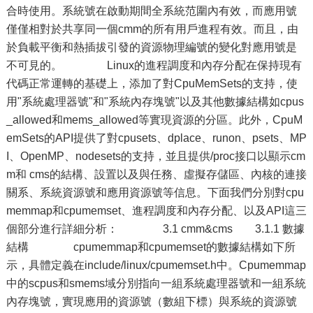
合時使用。系統號在啟動期間全系統范圍內有效，而應用號
僅僅相對於共享同一個cmm的所有用戶進程有效。而且，由
於負載平衡和熱插拔引發的資源物理編號的變化對應用號是
不可見的。 Linux的進程調度和內存分配在保持現有
代碼正常運轉的基礎上，添加了對CpuMemSets的支持，使
用"系統處理器號"和"系統內存塊號"以及其他數據結構如cpus
_allowed和mems_allowed等實現資源的分區。此外，CpuM
emSets的API提供了對cpusets、dplace、runon、psets、MP
I、OpenMP、nodesets的支持，並且提供/proc接口以顯示cm
m和 cms的結構、設置以及與任務、虛擬存儲區、內核的連接
關系、系統資源號和應用資源號等信息。下面我們分別對cpu
memmap和cpumemset、進程調度和內存分配、以及API這三
個部分進行詳細分析： 3.1 cmm&cms 3.1.1 數據
結構 cpumemmap和cpumemset的數據結構如下所
示，具體定義在include/linux/cpumemset.h中。Cpumemmap
中的scpus和smems域分別指向一組系統處理器號和一組系統
內存塊號，實現應用的資源號（數組下標）與系統的資源號