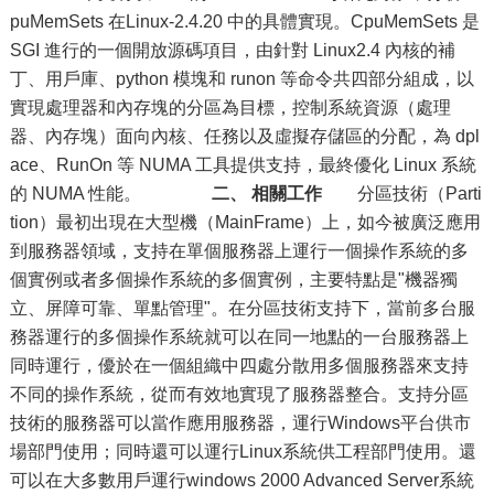
puMemSets 在Linux-2.4.20 中的具體實現。CpuMemSets 是
SGI 進行的一個開放源碼項目，由針對 Linux2.4 內核的補
丁、用戶庫、python 模塊和 runon 等命令共四部分組成，以
實現處理器和內存塊的分區為目標，控制系統資源（處理
器、內存塊）面向內核、任務以及虛擬存儲區的分配，為 dpl
ace、RunOn 等 NUMA 工具提供支持，最終優化 Linux 系統
的 NUMA 性能。
二、 相關工作
分區技術（Parti
tion）最初出現在大型機（MainFrame）上，如今被廣泛應用
到服務器領域，支持在單個服務器上運行一個操作系統的多
個實例或者多個操作系統的多個實例，主要特點是"機器獨
立、屏障可靠、單點管理"。在分區技術支持下，當前多台服
務器運行的多個操作系統就可以在同一地點的一台服務器上
同時運行，優於在一個組織中四處分散用多個服務器來支持
不同的操作系統，從而有效地實現了服務器整合。支持分區
技術的服務器可以當作應用服務器，運行Windows平台供市
場部門使用；同時還可以運行Linux系統供工程部門使用。還
可以在大多數用戶運行windows 2000 Advanced Server系統