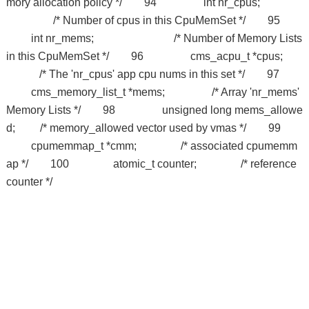
mory allocation policy */ 94 int nr_cpus;
/* Number of cpus in this CpuMemSet */ 95
int nr_mems; /* Number of Memory Lists
in this CpuMemSet */ 96 cms_acpu_t *cpus;
/* The 'nr_cpus' app cpu nums in this set */ 97
cms_memory_list_t *mems; /* Array 'nr_mems'
Memory Lists */ 98 unsigned long mems_allowe
d; /* memory_allowed vector used by vmas */ 99
cpumemmap_t *cmm; /* associated cpumemm
ap */ 100 atomic_t counter; /* reference
counter */