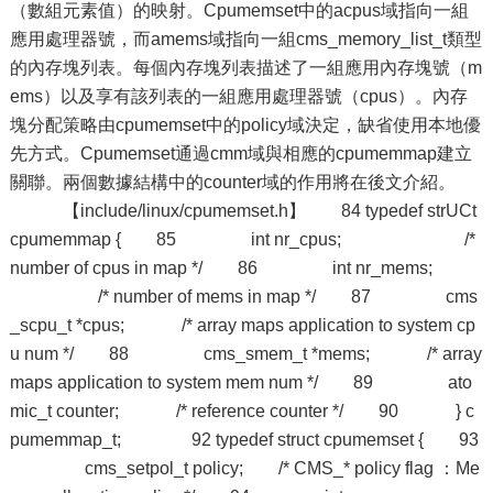
（數組元素值）的映射。Cpumemset中的acpus域指向一組
應用處理器號，而amems域指向一組cms_memory_list_t類型
的內存塊列表。每個內存塊列表描述了一組應用內存塊號（m
ems）以及享有該列表的一組應用處理器號（cpus）。內存
塊分配策略由cpumemset中的policy域決定，缺省使用本地優
先方式。Cpumemset通過cmm域與相應的cpumemmap建立
關聯。兩個數據結構中的counter域的作用將在後文介紹。
【include/linux/cpumemset.h】 84 typedef strUCt
cpumemmap { 85 int nr_cpus; /*
number of cpus in map */ 86 int nr_mems;
/* number of mems in map */ 87 cms
_scpu_t *cpus; /* array maps application to system cp
u num */ 88 cms_smem_t *mems; /* array
maps application to system mem num */ 89 ato
mic_t counter; /* reference counter */ 90 } c
pumemmap_t; 92 typedef struct cpumemset { 93
cms_setpol_t policy; /* CMS_* policy flag ：Me