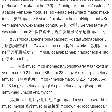
prefix=/usr/local/apache 或者 # ./configure --prefix=/usr/local/
apache --enable-modules=so --enable-rewrite # make; make
install 安裝apache # vi /usr/local/apache/conf/httpd.conf #Ser
verName www.example.com:80 在其下增加 ServerName w
ww.xiutuo.com:80 保存退出，現在就這麼簡單配置apache。
# /usr/local/apache/bin/apachectl -k start 啟動apahce，
用浏覽器查看http://www.xiutuo.com,得到it works，說明apac
he已經配置成功了。 # /usr/local/apache/bin/apachectl -k sto
p 停止apache。
三：安裝mysql # cd /home/xiutuo/software/ # tar -zvxf m
ysql-max-5.0.21-linux-i686-glibc23.tar.gz # mkdir -p /usr/loca
l/mysql （省略也可） # cp -r mysql-max-5.0.21-linux-i686-gli
bc23.tar.gz /usr/local/mysql # cp /usr/local/mysql/support-file
s/my-medium.cnf /etc/my.cnf
添加mysql用戶及用戶組 # groupadd mysql # useradd -g
mysql mysql 修改mysql目錄權限 # chown -R root /usr/local/