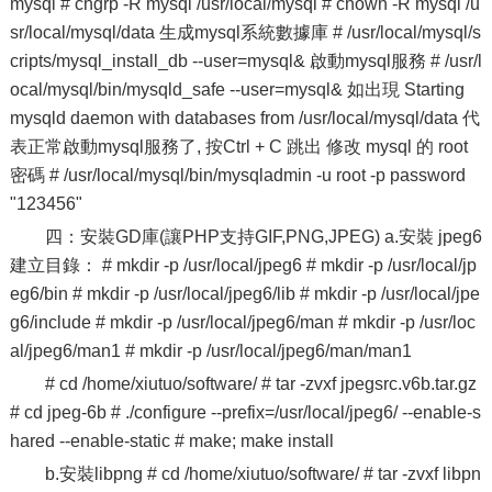
mysql # chgrp -R mysql /usr/local/mysql # chown -R mysql /u
sr/local/mysql/data 生成mysql系統數據庫 # /usr/local/mysql/s
cripts/mysql_install_db --user=mysql& 啟動mysql服務 # /usr/l
ocal/mysql/bin/mysqld_safe --user=mysql& 如出現 Starting
mysqld daemon with databases from /usr/local/mysql/data 代
表正常啟動mysql服務了, 按Ctrl + C 跳出 修改 mysql 的 root
密碼 # /usr/local/mysql/bin/mysqladmin -u root -p password
"123456"
四：安裝GD庫(讓PHP支持GIF,PNG,JPEG) a.安裝 jpeg6
建立目錄： # mkdir -p /usr/local/jpeg6 # mkdir -p /usr/local/jp
eg6/bin # mkdir -p /usr/local/jpeg6/lib # mkdir -p /usr/local/jpe
g6/include # mkdir -p /usr/local/jpeg6/man # mkdir -p /usr/loc
al/jpeg6/man1 # mkdir -p /usr/local/jpeg6/man/man1
# cd /home/xiutuo/software/ # tar -zvxf jpegsrc.v6b.tar.gz
# cd jpeg-6b # ./configure --prefix=/usr/local/jpeg6/ --enable-s
hared --enable-static # make; make install
b.安裝libpng # cd /home/xiutuo/software/ # tar -zvxf libpn