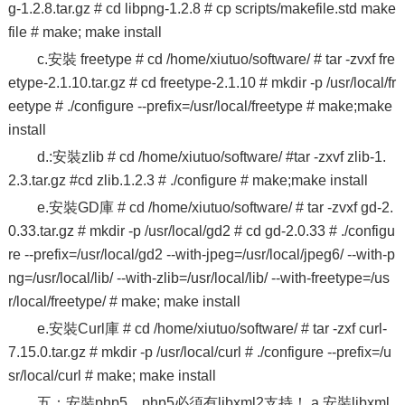
g-1.2.8.tar.gz # cd libpng-1.2.8 # cp scripts/makefile.std make
file # make; make install
c.安裝 freetype # cd /home/xiutuo/software/ # tar -zvxf fre
etype-2.1.10.tar.gz # cd freetype-2.1.10 # mkdir -p /usr/local/fr
eetype # ./configure --prefix=/usr/local/freetype # make;make
install
d.:安裝zlib # cd /home/xiutuo/software/ #tar -zxvf zlib-1.
2.3.tar.gz #cd zlib.1.2.3 # ./configure # make;make install
e.安裝GD庫 # cd /home/xiutuo/software/ # tar -zvxf gd-2.
0.33.tar.gz # mkdir -p /usr/local/gd2 # cd gd-2.0.33 # ./configu
re --prefix=/usr/local/gd2 --with-jpeg=/usr/local/jpeg6/ --with-p
ng=/usr/local/lib/ --with-zlib=/usr/local/lib/ --with-freetype=/us
r/local/freetype/ # make; make install
e.安裝Curl庫 # cd /home/xiutuo/software/ # tar -zxf curl-
7.15.0.tar.gz # mkdir -p /usr/local/curl # ./configure --prefix=/u
sr/local/curl # make; make install
五：安裝php5，php5必須有libxml2支持！ a.安裝libxml