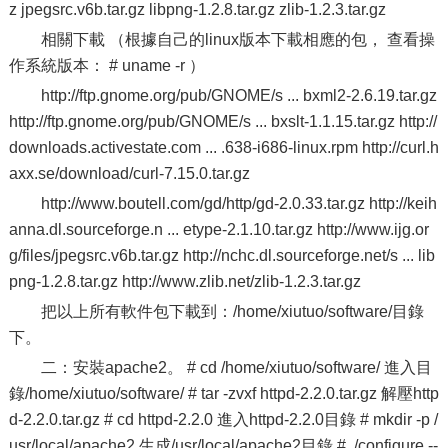
z jpegsrc.v6b.tar.gz libpng-1.2.8.tar.gz zlib-1.2.3.tar.gz
相關下載 （根據自己的linux版本下載相應的包， 查看操
作系統版本： # uname -r ）
http://ftp.gnome.org/pub/GNOME/s ... bxml2-2.6.19.tar.gz
http://ftp.gnome.org/pub/GNOME/s ... bxslt-1.1.15.tar.gz http://
downloads.activestate.com ... .638-i686-linux.rpm http://curl.h
axx.se/download/curl-7.15.0.tar.gz
http://www.boutell.com/gd/http/gd-2.0.33.tar.gz http://keih
anna.dl.sourceforge.n ... etype-2.1.10.tar.gz http://www.ijg.or
g/files/jpegsrc.v6b.tar.gz http://nchc.dl.sourceforge.net/s ... lib
png-1.2.8.tar.gz http://www.zlib.net/zlib-1.2.3.tar.gz
把以上所有軟件包下載到：/home/xiutuo/software/目錄
下。
二：安裝apache2。 # cd /home/xiutuo/software/ 進入目
錄/home/xiutuo/software/ # tar -zvxf httpd-2.2.0.tar.gz 解壓http
d-2.2.0.tar.gz # cd httpd-2.2.0 進入httpd-2.2.0目錄 # mkdir -p /
usr/local/apache2 生成/usr/local/apache2目錄 # ./configure --