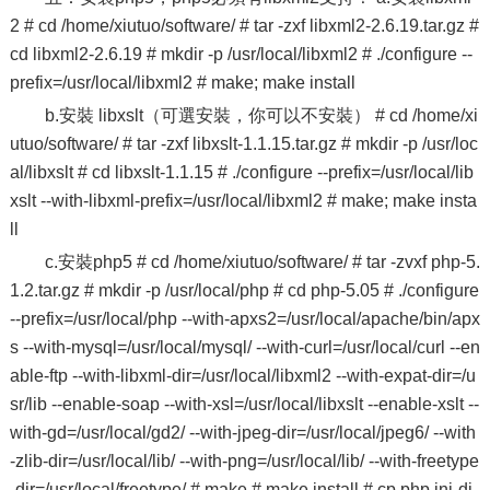
2 # cd /home/xiutuo/software/ # tar -zxf libxml2-2.6.19.tar.gz #
cd libxml2-2.6.19 # mkdir -p /usr/local/libxml2 # ./configure --
prefix=/usr/local/libxml2 # make; make install
b.安裝 libxslt（可選安裝，你可以不安裝） # cd /home/xi
utuo/software/ # tar -zxf libxslt-1.1.15.tar.gz # mkdir -p /usr/loc
al/libxslt # cd libxslt-1.1.15 # ./configure --prefix=/usr/local/lib
xslt --with-libxml-prefix=/usr/local/libxml2 # make; make insta
ll
c.安裝php5 # cd /home/xiutuo/software/ # tar -zvxf php-5.
1.2.tar.gz # mkdir -p /usr/local/php # cd php-5.05 # ./configure
--prefix=/usr/local/php --with-apxs2=/usr/local/apache/bin/apx
s --with-mysql=/usr/local/mysql/ --with-curl=/usr/local/curl --en
able-ftp --with-libxml-dir=/usr/local/libxml2 --with-expat-dir=/u
sr/lib --enable-soap --with-xsl=/usr/local/libxslt --enable-xslt --
with-gd=/usr/local/gd2/ --with-jpeg-dir=/usr/local/jpeg6/ --with
-zlib-dir=/usr/local/lib/ --with-png=/usr/local/lib/ --with-freetype
-dir=/usr/local/freetype/ # make # make install # cp php.ini-di