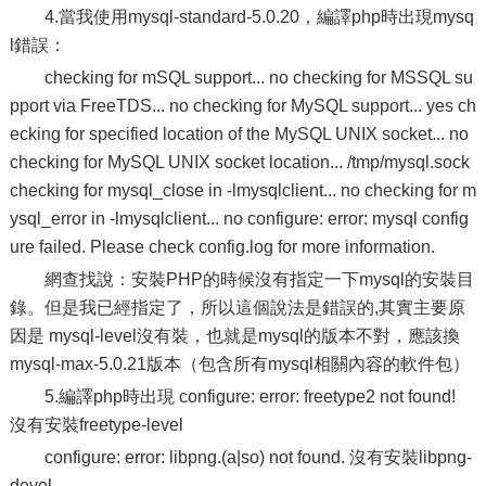
4.當我使用mysql-standard-5.0.20，編譯php時出現mysq
l錯誤：
checking for mSQL support... no checking for MSSQL su
pport via FreeTDS... no checking for MySQL support... yes ch
ecking for specified location of the MySQL UNIX socket... no
checking for MySQL UNIX socket location... /tmp/mysql.sock
checking for mysql_close in -lmysqlclient... no checking for m
ysql_error in -lmysqlclient... no configure: error: mysql config
ure failed. Please check config.log for more information.
網查找說：安裝PHP的時候沒有指定一下mysql的安裝目
錄。但是我已經指定了，所以這個說法是錯誤的,其實主要原
因是 mysql-level沒有裝，也就是mysql的版本不對，應該換
mysql-max-5.0.21版本（包含所有mysql相關內容的軟件包）
5.編譯php時出現 configure: error: freetype2 not found!
沒有安裝freetype-level
configure: error: libpng.(a|so) not found. 沒有安裝libpng-
devel