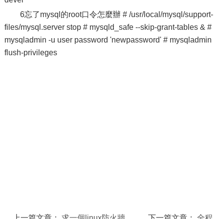
6忘了mysql的root口令怎麼辦 # /usr/local/mysql/support-
files/mysql.server stop # mysqld_safe --skip-grant-tables & #
mysqladmin -u user password 'newpassword' # mysqladmin
flush-privileges
上一篇文章：
求一個linux防火牆
下一篇文章：
全程