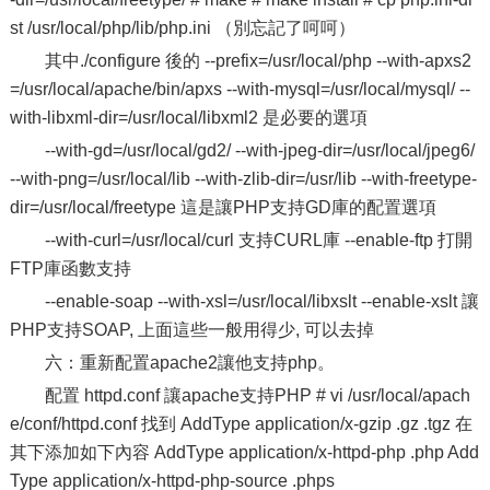
st /usr/local/php/lib/php.ini （別忘記了呵呵）
其中./configure 後的 --prefix=/usr/local/php --with-apxs2
=/usr/local/apache/bin/apxs --with-mysql=/usr/local/mysql/ --
with-libxml-dir=/usr/local/libxml2 是必要的選項
--with-gd=/usr/local/gd2/ --with-jpeg-dir=/usr/local/jpeg6/
--with-png=/usr/local/lib --with-zlib-dir=/usr/lib --with-freetype-
dir=/usr/local/freetype 這是讓PHP支持GD庫的配置選項
--with-curl=/usr/local/curl 支持CURL庫 --enable-ftp 打開
FTP庫函數支持
--enable-soap --with-xsl=/usr/local/libxslt --enable-xslt 讓
PHP支持SOAP, 上面這些一般用得少, 可以去掉
六：重新配置apache2讓他支持php。
配置 httpd.conf 讓apache支持PHP # vi /usr/local/apach
e/conf/httpd.conf 找到 AddType application/x-gzip .gz .tgz 在
其下添加如下內容 AddType application/x-httpd-php .php Add
Type application/x-httpd-php-source .phps