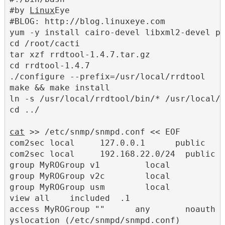
#by 
Linux
Eye

#BLOG: http://blog.linuxeye.com

yum -y install cairo-devel libxml2-devel pa
cd /root/cacti

tar xzf rrdtool-1.4.7.tar.gz

cd rrdtool-1.4.7

./configure --prefix=/usr/local/rrdtool

make && make install

ln -s /usr/local/rrdtool/bin/* /usr/local/b
cd ../

cat
 >> /etc/snmp/snmpd.conf << EOF

com2sec local     127.0.0.1      public

com2sec local     192.168.22.0/24  public

group MyROGroup v1         local

group MyROGroup v2c        local

group MyROGroup usm        local

view all    included  .1                   
access MyROGroup ""      any       noauth  
yslocation (/etc/snmpd/snmpd.conf)
