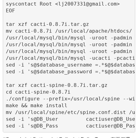
syscontact Root <lj2007331@gmail.com>

EOF

tar xzf cacti-0.8.7i.tar.gz

mv cacti-0.8.7i /usr/local/apache/htdocs/

/usr/local/mysql/bin/mysql -uroot -padmin -
/usr/local/mysql/bin/mysql -uroot -padmin -
/usr/local/mysql/bin/mysql -uroot -padmin -
/usr/local/mysql/bin/mysql -ucacti -pcacti1
sed -i 's@$database_username =.*$@$database
sed -i 's@$database_password =.*$@$database
tar xzf cacti-spine-0.8.7i.tar.gz

cd cacti-spine-0.8.7i

./configure --prefix=/usr/local/spine --wit
make && make install

mv /usr/local/spine/etc/spine.conf.dist /us
sed -i 's@DB_User         cactiuser@DB_User
sed -i 's@DB_Pass         cactiuser@DB_Pas