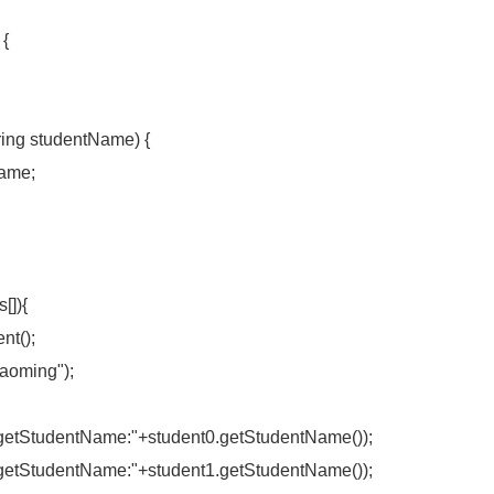
 {
ing studentName) {
ame;
[]){
ent();
iaoming");
getStudentName:"+student0.getStudentName());
getStudentName:"+student1.getStudentName());