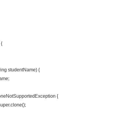
 {
ing studentName) {
ame;
loneNotSupportedException {
per.clone();