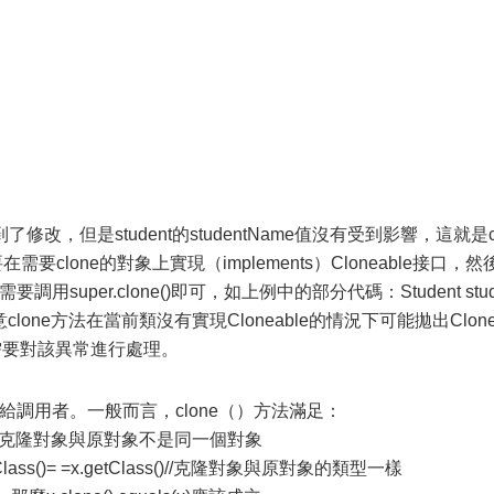
得到了修改，但是student的studentName值沒有受到影響，這就是c
clone的對象上實現（implements）Cloneable接口，然
用super.clone()即可，如上例中的部分代碼：Student stu
()，需要注意clone方法在當前類沒有實現Cloneable的情況下可能拋出Clon
所以我們需要對該異常進行處理。
回給調用者。一般而言，clone（）方法滿足：
!=x//克隆對象與原對象不是同一個對象
lass()= =x.getClass()//克隆對象與原對象的類型一樣