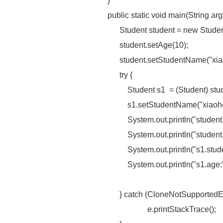
}
public static void main(String args
Student student = new Student
student.setAge(10);
student.setStudentName("xiao
try {
Student s1 = (Student) stude
s1.setStudentName("xiaohei
System.out.println("student.s
System.out.println("student.a
System.out.println("s1.stude
System.out.println("s1.age:"+
} catch (CloneNotSupportedExc
e.printStackTrace();