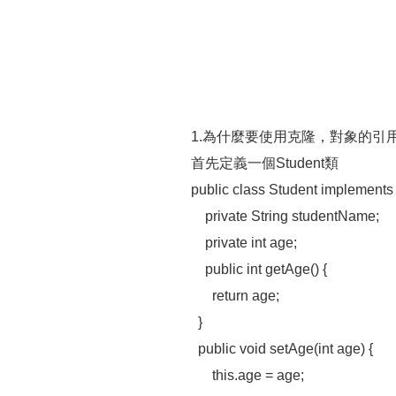
1.為什麼要使用克隆，對象的引
首先定義一個Student類
public class Student implements
private String studentName;
private int age;
public int getAge() {
return age;
}
public void setAge(int age) {
this.age = age;