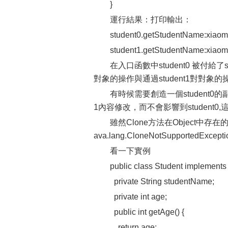
}
運行結果：打印輸出：
student0.getStudentName:xiaom
student1.getStudentName:xiaom
在入口函數中student0 被付給了
對象的操作與通過student1對對象
有時候需要創造一個student0的
1內容修改，而不會影響到student0,
雖然Clone方法在Object中存
ava.lang.CloneNotSupportedExcept
看一下實例
public class Student implements
private String studentName;
private int age;
public int getAge() {
return age;