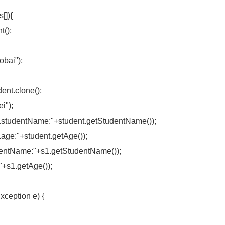
[]){
();
bai");
nt.clone();
");
tudentName:"+student.getStudentName());
ge:"+student.getAge());
ntName:"+s1.getStudentName());
s1.getAge());
eption e) {