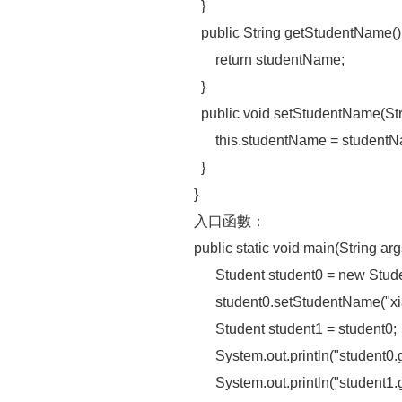
}
public String getStudentName()
return studentName;
}
public void setStudentName(Str
this.studentName = studentN
}
}
入口函數：
public static void main(String args
Student student0 = new Stud
student0.setStudentName("x
Student student1 = student0;
System.out.println("student0.
System.out.println("student1.