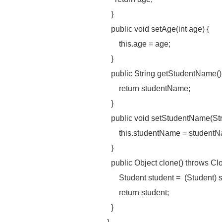
}
public void setAge(int age) {
this.age = age;
}
public String getStudentName()
return studentName;
}
public void setStudentName(Str
this.studentName = studentN
}
public Object clone() throws C
Student student = (Student) su
return student;
}